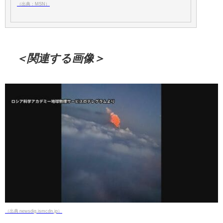
（出典：MSN）
＜関連する画像＞
（出典 newsdig.ismcdn.jp）