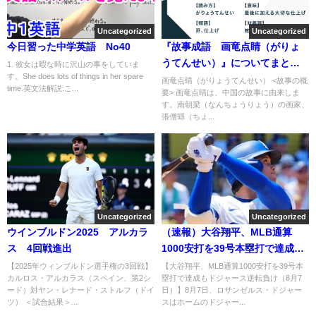
Uncategorized
Uncategorized
今日習った中学英語 No40
『故事成語 画竜点睛（がりょ
うてんせい）』についてまとめ
1. 彼女は暇な時に沢山の事をしていま
す。She does lots of things in her spare
てみた
画竜点睛（がりょうてんせい） <故事の概
time.英文法解説:こ...
要> 画竜点睛は、中国の故事に由来しま
す。南朝梁（なんちょうりょう）の画家、
張僧繇（ちょ...
Uncategorized
Uncategorized
ウインブルドン2025 アルカラ
（速報）大谷翔平、MLB通算
ス 4回戦進出
1000安打を39号本塁打で達成も
ドジャース逆転負け（8月7日）
【2025年ウィンブルドン選手権の3回戦】
【大谷翔平、MLB通算1000安打を39号本
カルロス・アルカラス（スペイン、第2シ
塁打で達成もドジャース逆転負け（8月7
ード）対ヤン・レナード・ストルフ（ドイ
日）】8月7日、ロサンゼルス・ドジャー
ツ） ＜試合結果＞...
スはホームのドジャー...