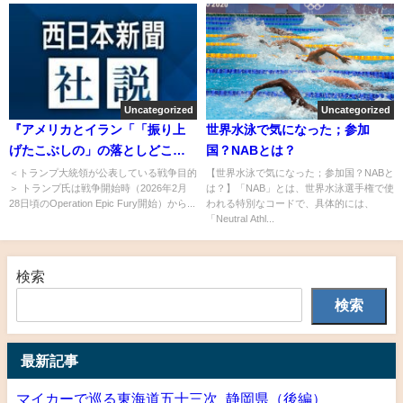
Uncategorized
Uncategorized
『アメリカとイラン「「振り上
世界水泳で気になった；参加
げたこぶしの」の落としどこ
国？NABとは？
ろ」』についてまとめてみた
＜トランプ大統領が公表している戦争目的
【世界水泳で気になった；参加国？NABと
＞ トランプ氏は戦争開始時（2026年2月
は？】「NAB」とは、世界水泳選手権で使
28日頃のOperation Epic Fury開始）から...
われる特別なコードで、具体的には、
「Neutral Athl...
検索
検索
最新記事
マイカーで巡る東海道五十三次_静岡県（後編）