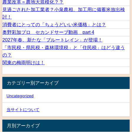
農業改革＝農地大規模化？？
見過ごされた加工業者？小泉農相、加工用に備蓄米放出検
討！
消費者にとっての「ちょうどいい米価格」とは？
奥野彩加プロ セカンドサーブ動画 part 4
2027年春、新たな「ブルートレイン」が登場！
「市民税・県民税・森林環境税」と「住民税」はどう違う
の？
関東の梅雨明けは！
カテゴリー別アーカイブ
Uncategorized
当サイトについて
月別アーカイブ