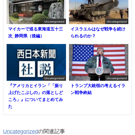
Uncategorized
Uncategorized
マイカーで巡る東海道五十三
イスラエルはなぜ戦争を続け
次_静岡県（後編）
られるのか？
Uncategorized
Uncategorized
『アメリカとイラン「「振り
トランプ大統領の考えるイラ
上げたこぶしの」の落としど
ン戦争終結
ころ」』についてまとめてみ
た
Uncategorized
の関連記事