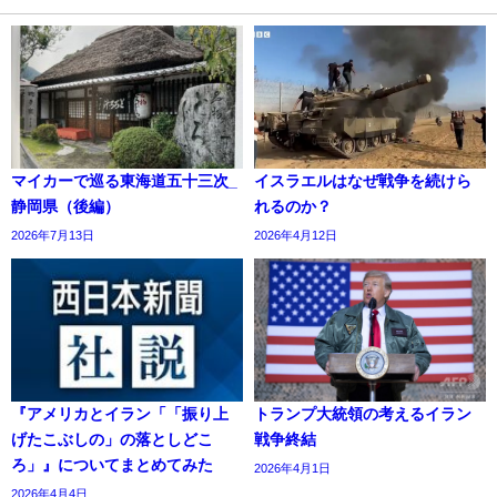
マイカーで巡る東海道五十三次_
イスラエルはなぜ戦争を続けら
静岡県（後編）
れるのか？
2026年7月13日
2026年4月12日
『アメリカとイラン「「振り上
トランプ大統領の考えるイラン
げたこぶしの」の落としどこ
戦争終結
ろ」』についてまとめてみた
2026年4月1日
2026年4月4日