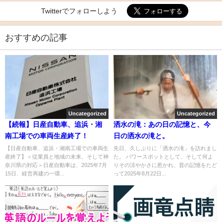
Twitterでフォローしよう
おすすめの記事
Uncategorized
Uncategorized
【続報】日産自動車、追浜・湘
洒水の滝：あの日の記憶と、今
南工場での車両生産終了！
日の洒水の滝と。
【日産自動車、追浜・湘南工場での車両生
先日、久しぶりに「洒水の滝」を訪れまし
産終了】＜従業員と地域の未来、そして神
た。 パワースポットとして、そして何よ
奈川県の対応＞日産自動車は、2025年7月
りその涼やかさに惹かれ、昔の記憶をたど
15日、経営再建の一環...
って2025年8月22日...