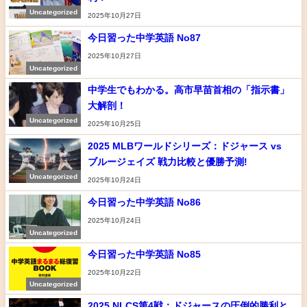
Uncategorized
2025年10月27日
今日習った中学英語 No87
2025年10月27日
Uncategorized
中学生でもわかる。高市早苗首相の「指示書」
大解剖！
Uncategorized
2025年10月25日
2025 MLBワールドシリーズ：ドジャース vs
ブルージェイズ 戦力比較と優勝予測!
Uncategorized
2025年10月24日
今日習った中学英語 No86
2025年10月24日
Uncategorized
今日習った中学英語 No85
2025年10月22日
Uncategorized
2025 NLCS第4戦：ドジャースの圧倒的勝利と