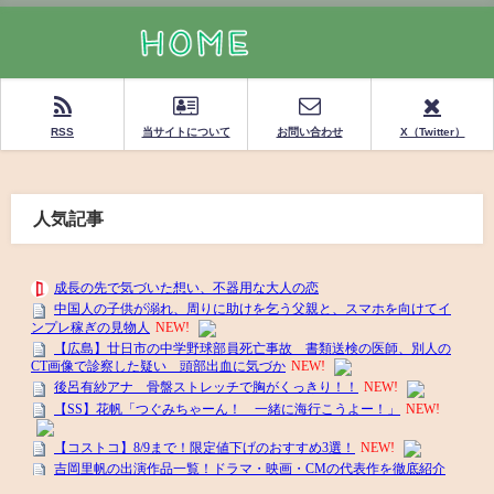
RSS
当サイトについて
お問い合わせ
X（Twitter）
人気記事