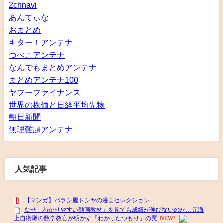
2chnavi
あんてぃな
おまとめ
キター！アンテナ
つべこアンテナ
なんでもまとめアンテナ
まとめアンテナ100
ヤフーファイナンス
世界の株価と日経平均先物
朝日新聞
無理難題アンテナ
人気記事