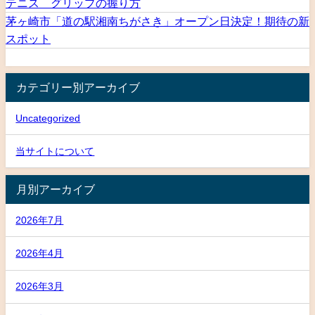
テニス グリップの握り方
茅ヶ崎市「道の駅湘南ちがさき」オープン日決定！期待の新
スポット
カテゴリー別アーカイブ
Uncategorized
当サイトについて
月別アーカイブ
2026年7月
2026年4月
2026年3月