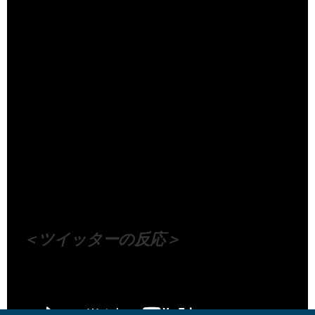
（出典 Youtube）
＜ツイッターの反応＞
Visited 83 times, 1 visit(s) today