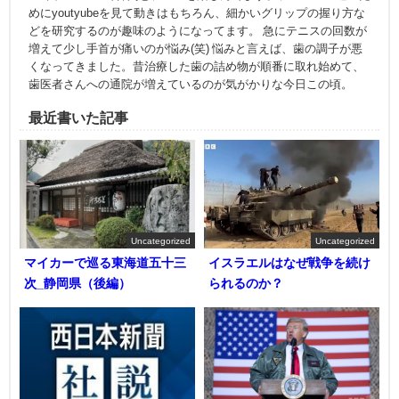
めにyoutyubeを見て動きはもちろん、細かいグリップの握り方な
どを研究するのが趣味のようになってます。 急にテニスの回数が
増えて少し手首が痛いのが悩み(笑) 悩みと言えば、歯の調子が悪
くなってきました。昔治療した歯の詰め物が順番に取れ始めて、
歯医者さんへの通院が増えているのが気がかりな今日この頃。
最近書いた記事
Uncategorized
Uncategorized
マイカーで巡る東海道五十三
イスラエルはなぜ戦争を続け
次_静岡県（後編）
られるのか？