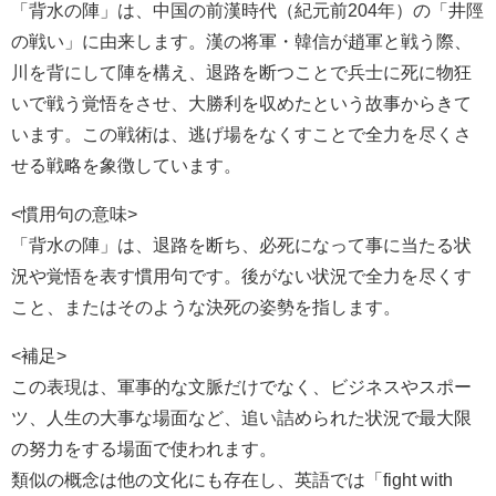
「背水の陣」は、中国の前漢時代（紀元前204年）の「井陘
の戦い」に由来します。漢の将軍・韓信が趙軍と戦う際、
川を背にして陣を構え、退路を断つことで兵士に死に物狂
いで戦う覚悟をさせ、大勝利を収めたという故事からきて
います。この戦術は、逃げ場をなくすことで全力を尽くさ
せる戦略を象徴しています。
<慣用句の意味>
「背水の陣」は、退路を断ち、必死になって事に当たる状
況や覚悟を表す慣用句です。後がない状況で全力を尽くす
こと、またはそのような決死の姿勢を指します。
<補足>
この表現は、軍事的な文脈だけでなく、ビジネスやスポー
ツ、人生の大事な場面など、追い詰められた状況で最大限
の努力をする場面で使われます。
類似の概念は他の文化にも存在し、英語では「fight with