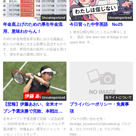
Uncategorized
Uncategorized
年金底上げのための厚生年金流
今日習った中学英語 No25
用、意味わからん！
1. 彼女は暇な時にたくさんの事をしま
す。 英訳: She does lots of things in her
今回の年金制度改革法案における議論は、
spare time. 中...
私たちの将来に大きな影響を及ぼすもので
す。立民・野田代表の批判への反論を受け
て、厚生年金の運用に関する...
Uncategorized
当サイトについて
【悲報】伊藤あおい、全米オー
プライバシーポリシー・免責事
プン予選決勝で完敗、本戦出場
項
ならず！
全米オープン予選決勝で完敗 ＜試合結果
ブログの問い合わせ先：
＞ 2025年全米オープン女子シングルス予
Sirohige_kyoukore123@outlook.jp ブログ
選決勝で、伊藤あおい選手がジャニス・テ
名：白ヒゲの今日これ ブログURL：
ィエン（インドネシア...
https:...