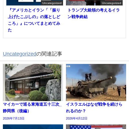
Uncategorized
Uncategorized
『アメリカとイラン「「振り
トランプ大統領の考えるイラ
上げたこぶしの」の落としど
ン戦争終結
ころ」』についてまとめてみ
た
Uncategorized
の関連記事
マイカーで巡る東海道五十三次_
イスラエルはなぜ戦争を続けら
静岡県（後編）
れるのか？
2026年7月13日
2026年4月12日