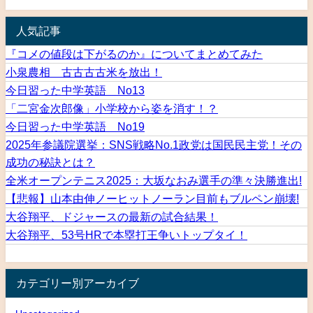
人気記事
『コメの値段は下がるのか』についてまとめてみた
小泉農相 古古古古米を放出！
今日習った中学英語 No13
「二宮金次郎像」小学校から姿を消す！？
今日習った中学英語 No19
2025年参議院選挙：SNS戦略No.1政党は国民民主党！その
成功の秘訣とは？
全米オープンテニス2025：大坂なおみ選手の準々決勝進出!
【悲報】山本由伸ノーヒットノーラン目前もブルペン崩壊!
大谷翔平、ドジャースの最新の試合結果！
大谷翔平、53号HRで本塁打王争いトップタイ！
カテゴリー別アーカイブ