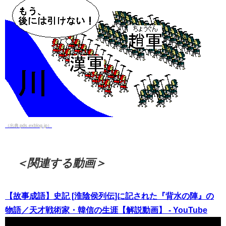
（出典 pds.exblog.jp）
＜関連する動画＞
【故事成語】史記 [淮陰侯列伝]に記された『背水の陣』の
物語／天才戦術家・韓信の生涯【解説動画】 - YouTube