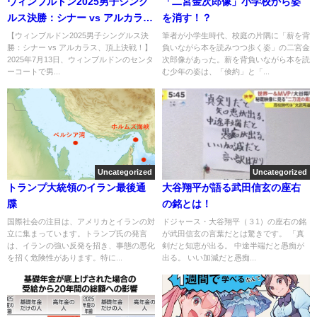
ウィンブルドン2025男子シング
「二宮金次郎像」小学校から姿
ルス決勝：シナー vs アルカラ
を消す！？
ス、頂上決戦！
【ウィンブルドン2025男子シングルス決
筆者が小学生時代、校庭の片隅に「薪を背
勝：シナー vs アルカラス、頂上決戦！】
負いながら本を読みつつ歩く姿」の二宮金
2025年7月13日、ウィンブルドンのセンタ
次郎像があった。薪を背負いながら本を読
ーコートで男...
む少年の姿は、「倹約」と「...
Uncategorized
Uncategorized
トランプ大統領のイラン最後通
大谷翔平が語る武田信玄の座右
牒
の銘とは！
国際社会の注目は、アメリカとイランの対
ドジャース・大谷翔平（３1）の座右の銘
立に集まっています。トランプ氏の発言
が武田信玄の言葉だとは驚きです。 「真
は、イランの強い反発を招き、事態の悪化
剣だと知恵が出る。 中途半端だと愚痴が
を招く危険性があります。特に...
出る。 いい加減だと愚痴...