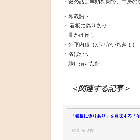
・彼の話は羊頭狗肉で、中身の
＜類義語＞
・ 看板に偽りあり
・見かけ倒し
・外華内虚（がいかいちきょ）
・名ばかり
・絵に描いた餅
＜関連する記事＞
「看板に偽りあり」を意味する「羊頭
（出典：毎日新聞）