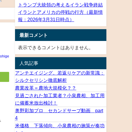
トランプ大統領の考えるイラン戦争終結
イランとアメリカの停戦の行方（最新情
報：2026年3月31日時点）
最新コメント
表示できるコメントはありません。
rohige
人気記事
アンチエイジング。若返りケアの新常識：
シルクセリシン徹底解析
農業改革＝農地大規模化？？
見過ごされた加工業者？小泉農相、加工用
に備蓄米放出検討！
奥野彩加プロ セカンドサーブ動画 part
4
で
米価格 下落傾向、小泉農相の施策が奏功