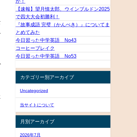
か！
【速報】望月慎太郎、ウインブルドン2025
で四大大会初勝利！
な
『故事成語 完璧（かんぺき）』についてま
人
とめてみた
今日習った中学英語 No43
コーヒーブレイク
今日習った中学英語 No53
か
カテゴリー別アーカイブ
Uncategorized
に
当サイトについて
月別アーカイブ
2026年7月