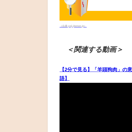
（出典 yoji.jitenon.jp）
＜関連する動画＞
【2分で見る】「羊頭狗肉」の意
語】