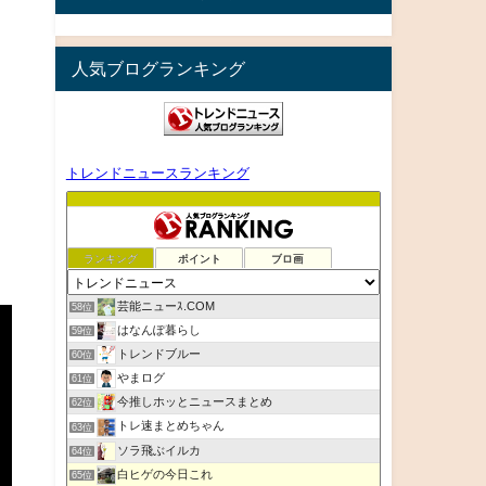
人気ブログランキング
トレンドニュースランキング
ランキング
ポイント
ブロ画
芸能ニューｽ.COM
58位
はなんぽ暮らし
59位
トレンドブルー
60位
やまログ
61位
今推しホッとニュースまとめ
62位
トレ速まとめちゃん
63位
ソラ飛ぶイルカ
64位
白ヒゲの今日これ
65位