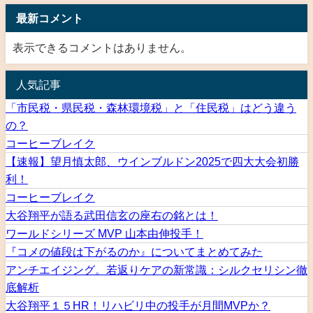
最新コメント
表示できるコメントはありません。
人気記事
「市民税・県民税・森林環境税」と「住民税」はどう違う
の？
コーヒーブレイク
【速報】望月慎太郎、ウインブルドン2025で四大大会初勝
利！
コーヒーブレイク
大谷翔平が語る武田信玄の座右の銘とは！
ワールドシリーズ MVP 山本由伸投手！
『コメの値段は下がるのか』についてまとめてみた
アンチエイジング。若返りケアの新常識：シルクセリシン徹
底解析
大谷翔平１５HR！リハビリ中の投手が月間MVPか？