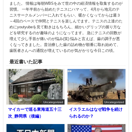
ました。 情報は毎朝WBSをみて世の中の経済情報を取集するのが
習慣。 一年半前から始めたテニスにハマって、4月から地元のテ
ニスサークルメンバーに入れてもらい、暖かくなってからは週３
～4回のペースで仲間とテニスを楽しんでます。テニスの上達のた
めにyoutyubeを見て動きはもちろん、細かいグリップの握り方な
どを研究するのが趣味のようになってます。 急にテニスの回数が
増えて少し手首が痛いのが悩み(笑) 悩みと言えば、歯の調子が悪
くなってきました。昔治療した歯の詰め物が順番に取れ始めて、
歯医者さんへの通院が増えているのが気がかりな今日この頃。
最近書いた記事
Uncategorized
Uncategorized
マイカーで巡る東海道五十三
イスラエルはなぜ戦争を続け
次_静岡県（後編）
られるのか？