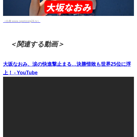
（出典 www.sportzorg24.tv）
＜関連する動画＞
大坂なおみ、涙の快進撃止まる…決勝惜敗も世界25位に浮
上！ - YouTube