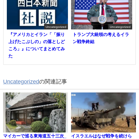
Uncategorized
Uncategorized
『アメリカとイラン「「振り
トランプ大統領の考えるイラ
上げたこぶしの」の落としど
ン戦争終結
ころ」』についてまとめてみ
た
Uncategorized
の関連記事
マイカーで巡る東海道五十三次_
イスラエルはなぜ戦争を続けら