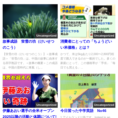
Uncategorized
Uncategorized
故事成語 蛍雪の功（けいせつ
消費者にとっての「ちょうどい
のこう）
い米価格」とは？
【蛍雪の功（けいせつのこう）】＜故事成
かつて、米は5kgあたり2,000〜2,800円程
語＞「蛍雪の功」は、中国の故事に由来す
度で購入できるのが一般的でした。多くの
る四字熟語です。＜故事の概要＞この成語
家庭にとって、この価格帯が「手頃」「毎
は、中国の晋時代に車胤（し...
日でも買える」...
Uncategorized
Uncategorized
伊藤あおい選手の全米オープン
今日習った中学英語 No46
2025以降の活動と体調について!
1.アイルランドは島です。Ireland is an