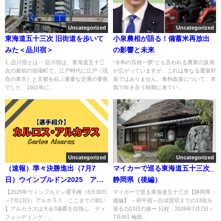
Uncategorized
Uncategorized
東海道五十三次 旧街道を歩いて
小泉農相が語る！備蓄米再放出
みた＜品川宿＞
の影響と未来
1. 品川宿とは ・品川宿は、東海道五十三
“令和の百姓一揆”とも言われる農家の反発
次の最初の宿場町で、江戸時代に江戸（現
が広がっていますが、これは単なる選挙対
在の東京）と京都を結ぶ重要な交通の要衝
策ではありません。食料政策について、本
でした。1601年に...
気で向き合う時期に来てい...
Uncategorized
Uncategorized
（速報）準々決勝進出（7月7
マイカーで巡る東海道五十三次_
日）ウインブルドン2025 アル
静岡県（後編）
カラス ここまでの戦い
【2025年ウィンブルドン選手権（6月30日
マイカーで巡る東海道五十三次【静岡県・
～7月13日）アルカラス ここまでの戦い
後編】 －府中宿～白須賀宿までの13宿を
】アルカラスは大会3連覇を目指し、ディ
巡る2泊3日の旅ー 日程：2026年7月7日～
フェンディング・...
7月9日 梅雨...