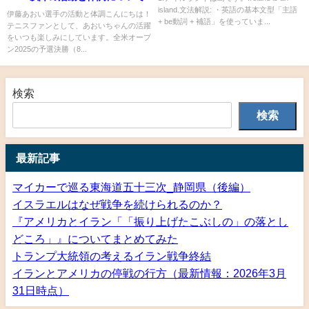
island.文法解説: ・英語の基本文型「主語
伊藤あおい選手の活動と体調こんにちは！
+ be動詞 + 補語」を使っていま...
テニスファンとして、あおいちゃんの活躍
をいつも楽しみにしています。全米オープ
ン2025の予選決勝（8...
検索
検索
最新記事
マイカーで巡る東海道五十三次_静岡県（後編）
イスラエルはなぜ戦争を続けられるのか？
『アメリカとイラン「「振り上げたこぶしの」の落とし
どころ」』についてまとめてみた
トランプ大統領の考えるイラン戦争終結
イランとアメリカの停戦の行方（最新情報：2026年3月
31日時点）