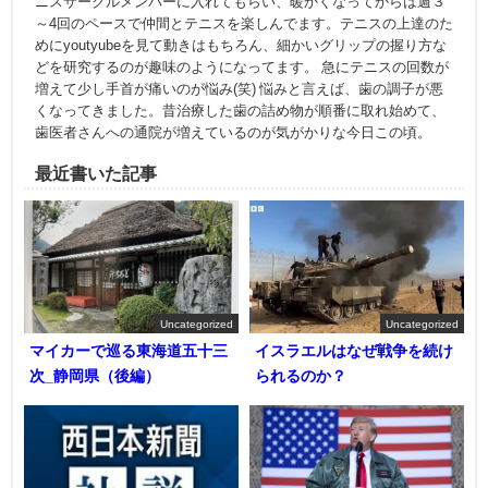
ニスサークルメンバーに入れてもらい、暖かくなってからは週３
～4回のペースで仲間とテニスを楽しんでます。テニスの上達のた
めにyoutyubeを見て動きはもちろん、細かいグリップの握り方な
どを研究するのが趣味のようになってます。 急にテニスの回数が
増えて少し手首が痛いのが悩み(笑) 悩みと言えば、歯の調子が悪
くなってきました。昔治療した歯の詰め物が順番に取れ始めて、
歯医者さんへの通院が増えているのが気がかりな今日この頃。
最近書いた記事
Uncategorized
Uncategorized
マイカーで巡る東海道五十三
イスラエルはなぜ戦争を続け
次_静岡県（後編）
られるのか？