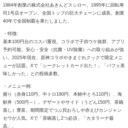
1984年創業の株式会社あきんどスシロー。1995年に回転寿
司1号店オープン。全国トップの巨大チェーンに成長。創業
40年で全国制覇を果たしました。
・特徴:
基本100円台のコスパ重視。コラボで子供ウケ抜群、アプリ
予約可能。安心・安全（抗菌・UV除菌）への取り組みが強
い。2025年現在、原神コラボやきまぐれクックで限定メニ
ューが話題。Xで「シークレットカード出た！」「パフェ美
味しかった」との投稿多数。
・メニュー例:
握り（赤身110円、中トロ190円、本鮪中とろ110円）、海
鮮丼（500円～）。デザートやサイド（うどん150円、茶碗
蒸し）豊富。期間限定でつぶ貝おろしや赤えびカンジャン
セウが人気。Xで「茶碗蒸し2つ必須」「カタラーナ最
高」。