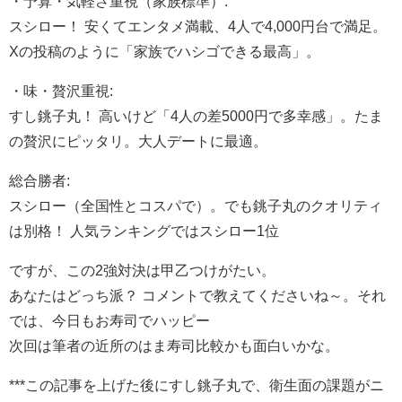
・予算・気軽さ重視（家族標準）:
スシロー！ 安くてエンタメ満載、4人で4,000円台で満足。
Xの投稿のように「家族でハシゴできる最高」。
・味・贅沢重視:
すし銚子丸！ 高いけど「4人の差5000円で多幸感」。たま
の贅沢にピッタリ。大人デートに最適。
総合勝者:
スシロー（全国性とコスパで）。でも銚子丸のクオリティ
は別格！ 人気ランキングではスシロー1位
ですが、この2強対決は甲乙つけがたい。
あなたはどっち派？ コメントで教えてくださいね～。それ
では、今日もお寿司でハッピー
次回は筆者の近所のはま寿司比較かも面白いかな。
***この記事を上げた後にすし銚子丸で、衛生面の課題がニ