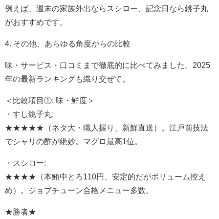
例えば、週末の家族外出ならスシロー、記念日なら銚子丸
がおすすめです。
4. その他、あらゆる角度からの比較
味・サービス・口コミまで徹底的に比べてみました。2025
年の最新ランキングも織り交ぜて。
＜比較項目①: 味・鮮度＞
・すし銚子丸:
★★★★★（ネタ大・職人握り、新鮮直送）。江戸前技法
でシャリの酢が絶妙。マグロ最高1位。
・スシロー:
★★★★（本鮪中とろ110円、安定的だがボリューム控え
め）。ジョブチューン合格メニュー多数。
★勝者★