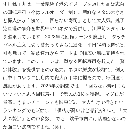
すし銚子丸は、千葉県銚子港のイメージを冠した高級志向
の回転寿司（今はフルオーダー制）。新鮮なネタの大きさ
と職人技が自慢で、「回らない寿司」として大人気。銚子
港直送の魚介を世界中の旬ネタで提供し、江戸前スタイル
を継承しています。2023年に回転レーンを廃止し、タッチ
パネル注文に切り替わってさらに進化。平日14時以降の割
引も魅力で、家族連れからデートまで幅広い層に支持され
ています。このチェーンは、単なる回転寿司を超えた「贅
沢体験」を提供するのが魅力。ネタの鮮度が抜群で、例え
ば中トロやウニは店内で職人が丁寧に握るので、毎回違う
感動があります。2025年の調査では、「回らない寿司くら
いウマいと思う回転寿司」で都民の1位を獲得。 マグロが
最高にうまいチェーンでも関東1位。 大人だけで行きたい
ランキングでも1位で、「価格が高いけど品質がいい」「大
人の贅沢」との声多数。 でも、銚子市内には店舗がないの
が面白い皮肉ですよね（笑）。