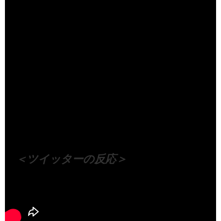
（出典 Youtube）
＜ツイッターの反応＞
Visited 112 times, 1 visit(s) today