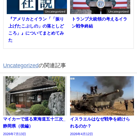
Uncategorized
Uncategorized
『アメリカとイラン「「振り
トランプ大統領の考えるイラ
上げたこぶしの」の落としど
ン戦争終結
ころ」』についてまとめてみ
た
Uncategorized
の関連記事
マイカーで巡る東海道五十三次_
イスラエルはなぜ戦争を続けら
静岡県（後編）
れるのか？
2026年7月13日
2026年4月12日