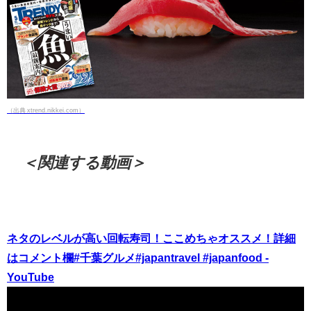
（出典 xtrend.nikkei.com）
＜関連する動画＞
ネタのレベルが高い回転寿司！ここめちゃオススメ！詳細
はコメント欄#千葉グルメ#japantravel #japanfood -
YouTube