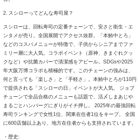
2. スシローってどんな寿司屋？
スシローは、回転寿司の定番チェーンで、安さと衛生・エ
ンタメが売り。全国展開でアクセス抜群。「本鮪中とろ」
などのコスパメニューが特徴で、子供からシニアまでファ
ミリー層に大人気。コラボイベント（原神、きまぐれクッ
クなど）や抗菌カバーで清潔感をアピール。SDGsや2025
年大阪万博コラボも積極的です。このチェーンの強みは、
何と言っても「楽しさ」と「手軽さ」。本鮪中とろが110円
で提供される「スシローの日」イベントが大人気。 ジョブ
チューンで全品合格のメニューも話題で、活〆しまあじや
まるごとハンバーグにぎりがイチ押し。 2025年の最強回転
寿司ランキングで女性1位、関東在住者1位をキープ。 全国
に600店舗以上あり、地方在住者からも支持されています。
・歴史: