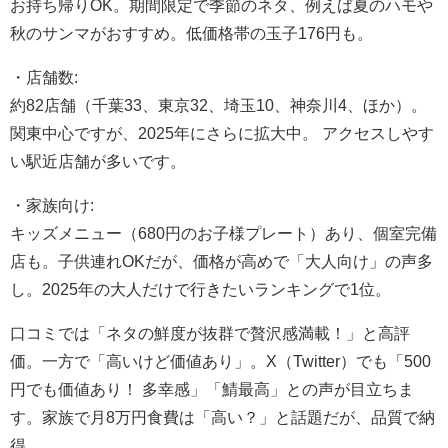
お持ち帰りOK。期間限定で季節のネタ、例えば夏のハモや
秋のサンマがおすすめ。低価格帯の玉子176円も。
・店舗数:
約82店舗（千葉33、東京32、埼玉10、神奈川4、ほか）。
関東中心ですが、2025年にさらに拡大中。 アクセスしやす
い駅近店舗が多いです。
・家族向け:
キッズメニュー（680円のお子様プレート）あり、個室完備
店も。子供連れOKだが、価格が高めで「大人向け」の声多
し。2025年の大人だけで行きたいランキングで1位。
口コミでは「ネタの鮮度が抜群で贅沢感満載！」と高評
価。一方で「高いけど価値あり」。X（Twitter）でも「500
円でも価値あり！ 多幸感」「鯖最高」との声が目立ちま
す。家族で月8万円食費は「高い？」と話題だが、品質で納
得。