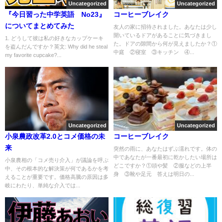
Uncategorized
Uncategorized
『今日習った中学英語 No23』
コーヒーブレイク
についてまとめてみた
友人の家に招待されました。あなたは少し
開いているドアがあることに気づきまし
1. どうして彼は私の好きなカップケーキ
た。ドアの隙間から何が見えましたか？①
を盗んだんですか？英文: Why did he steal
中庭 ②寝室 ③キッチン ④...
my favorite cupcake?...
Uncategorized
Uncategorized
小泉農政改革2.0とコメ価格の未
コーヒーブレイク
来
突然の雨に、あなたはずぶ濡れです。体の
中であなたが一番最初に乾かしたい場所は
小泉農相の「コメ売り介入」が議論を呼ぶ
どこですか？①頭や髪 ②服などの上半
中、その根本的な解決策が何であるかを考
身 ③靴や足元 答えは明日の...
えることが重要です。価格高騰の原因は多
岐にわたり、単純な介入では...