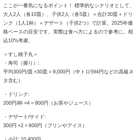
ここが一番気になるポイント！ 標準的なシナリオとして、
大人2人（各10皿）、子供2人（各5皿）＝合計30皿＋ドリ
ンク（1人1杯）＋デザート（子供2つ）で計算。2025年価
格ベースの目安です。実際は食べ方によるので参考に。税
込10%考慮。
＜すし銚子丸＞
・寿司（握り）:
平均300円/皿 ×30皿 = 9,000円（中トロ594円などの高級ネ
タ含む）
・ドリンク:
200円/杯 ×4 = 800円（お茶やジュース）
・デザート/サイド:
300円 ×2 = 600円（プリンやアイス）
・小計: 10,400円