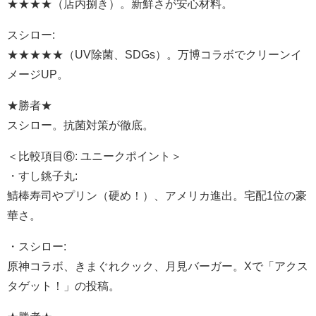
★★★★（店内捌き）。新鮮さが安心材料。
スシロー:
★★★★★（UV除菌、SDGs）。万博コラボでクリーンイ
メージUP。
★勝者★
スシロー。抗菌対策が徹底。
＜比較項目⑥: ユニークポイント＞
・すし銚子丸:
鯖棒寿司やプリン（硬め！）、アメリカ進出。宅配1位の豪
華さ。
・スシロー:
原神コラボ、きまぐれクック、月見バーガー。Xで「アクス
タゲット！」の投稿。