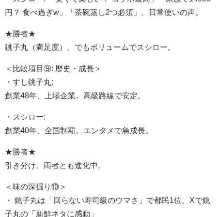
円？ 食べ過ぎw」「茶碗蒸し2つ必須」。日常使いの声。
★勝者★
銚子丸（満足度）。でもボリュームでスシロー。
＜比較項目⑨: 歴史・成長＞
・すし銚子丸:
創業48年、上場企業。高級路線で安定。
・スシロー:
創業40年、全国制覇。エンタメで急成長。
★勝者★
引き分け。両者とも進化中。
＜味の深掘り⑩＞
・ 銚子丸は「回らない寿司級のウマさ」で都民1位。Xで銚
子丸の「新鮮ネタに感動」