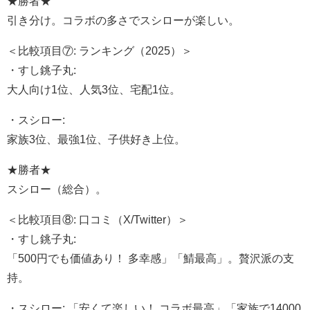
★勝者★
引き分け。コラボの多さでスシローが楽しい。
＜比較項目⑦: ランキング（2025）＞
・すし銚子丸:
大人向け1位、人気3位、宅配1位。
・スシロー:
家族3位、最強1位、子供好き上位。
★勝者★
スシロー（総合）。
＜比較項目⑧: 口コミ（X/Twitter）＞
・すし銚子丸:
「500円でも価値あり！ 多幸感」「鯖最高」。贅沢派の支
持。
・スシロー: 「安くて楽しい！ コラボ最高」「家族で14000