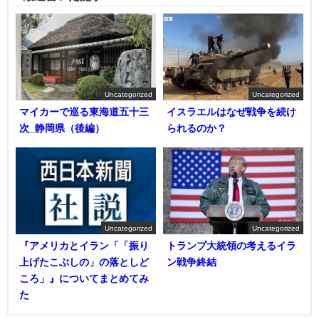
Uncategorized
Uncategorized
マイカーで巡る東海道五十三
イスラエルはなぜ戦争を続け
次_静岡県（後編）
られるのか？
Uncategorized
Uncategorized
『アメリカとイラン「「振り
トランプ大統領の考えるイラ
上げたこぶしの」の落としど
ン戦争終結
ころ」』についてまとめてみ
た