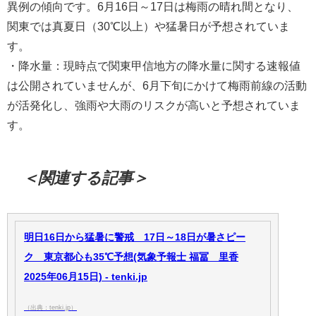
異例の傾向です。6月16日～17日は梅雨の晴れ間となり、
関東では真夏日（30℃以上）や猛暑日が予想されていま
す。
・降水量：現時点で関東甲信地方の降水量に関する速報値
は公開されていませんが、6月下旬にかけて梅雨前線の活動
が活発化し、強雨や大雨のリスクが高いと予想されていま
す。
＜関連する記事＞
明日16日から猛暑に警戒 17日～18日が暑さピー
ク 東京都心も35℃予想(気象予報士 福冨 里香
2025年06月15日) - tenki.jp
（出典：tenki.jp）