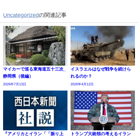
Uncategorized
の関連記事
マイカーで巡る東海道五十三次_
イスラエルはなぜ戦争を続けら
静岡県（後編）
れるのか？
2026年7月13日
2026年4月12日
『アメリカとイラン「「振り上
トランプ大統領の考えるイラン