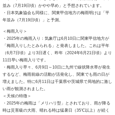
並み（7月19日頃）かやや早め」と予想されています。
・日本気象協会も同様に、関東甲信地方の梅雨明けは「平
年並み（7月19日頃）」と予測。
＜梅雨入り＞
・2025年の梅雨入り：気象庁は6月10日に関東甲信地方が
「梅雨入りしたとみられる」と発表しました。これは平年
（6月7日頃）より3日遅く、昨年（2024年6月21日頃）より
11日早い梅雨入りです。
・梅雨入り早々、6月9日～10日に九州で線状降水帯が発生
するなど、梅雨前線の活動が活発化し、関東でも雨の日が
増えました。特に6月11日は千葉県や茨城県で局地的に激し
い雨が観測されました。
＜天候の特徴＞
・2025年の梅雨は「メリハリ型」とされており、雨が降る
時は災害級の大雨、晴れる時は猛暑日（35℃以上）が続く