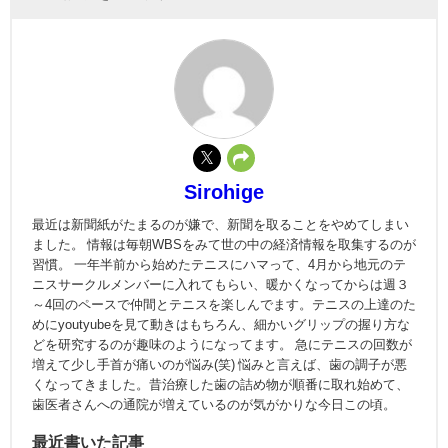
Sirohige
最近は新聞紙がたまるのが嫌で、新聞を取ることをやめてしまい
ました。 情報は毎朝WBSをみて世の中の経済情報を取集するのが
習慣。 一年半前から始めたテニスにハマって、4月から地元のテ
ニスサークルメンバーに入れてもらい、暖かくなってからは週３
～4回のペースで仲間とテニスを楽しんでます。テニスの上達のた
めにyoutyubeを見て動きはもちろん、細かいグリップの握り方な
どを研究するのが趣味のようになってます。 急にテニスの回数が
増えて少し手首が痛いのが悩み(笑) 悩みと言えば、歯の調子が悪
くなってきました。昔治療した歯の詰め物が順番に取れ始めて、
歯医者さんへの通院が増えているのが気がかりな今日この頃。
最近書いた記事