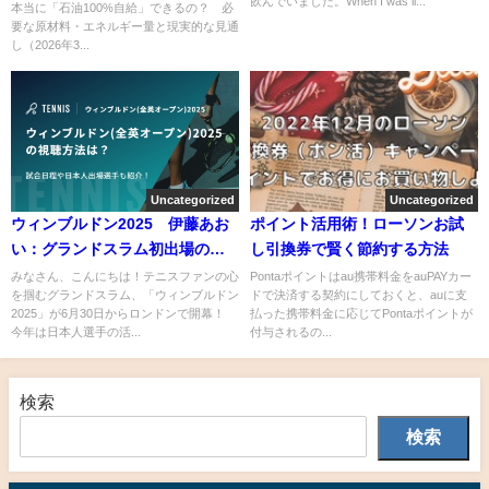
飲んでいました。When I was li...
本当に「石油100%自給」できるの？ 必
要な原材料・エネルギー量と現実的な見通
し（2026年3...
Uncategorized
Uncategorized
ウィンブルドン2025 伊藤あお
ポイント活用術！ローソンお試
い：グランドスラム初出場の新
し引換券で賢く節約する方法
星！
みなさん、こんにちは！テニスファンの心
Pontaポイントはau携帯料金をauPAYカー
を掴むグランドスラム、「ウィンブルドン
ドで決済する契約にしておくと、auに支
2025」が6月30日からロンドンで開幕！
払った携帯料金に応じてPontaポイントが
今年は日本人選手の活...
付与されるの...
検索
検索