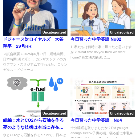
Uncategorized
Uncategorized
ドジャース対ロイヤルズ 大谷
今日習った中学英語 No82
翔平 29号HR
1. 私たちは何時に家に帰ったと思います
か？ What time do you think we went
＜試合概要＞2025年6月27日（現地時間、
home? 英文法の解説: こ...
日本時間6月28日）、カンザスシティのカ
ウフマン・スタジアムで行われた。ロサン
ゼルス・ドジャース...
Uncategorized
Uncategorized
続編：水とCO2から石油を作る
今日習った中学英語 No4
夢のような技術は本当に存在す
十分睡眠を取りましたか？Did you get
enough sleep?子供の頃、寝る前に牛乳を
るのか、AIに聞いてみた！
水とCO2から石油を作るe-fuelで、日本は