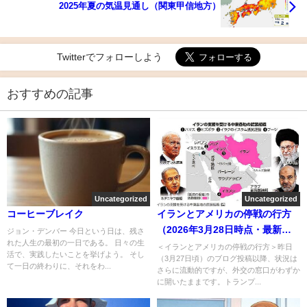
2025年夏の気温見通し（関東甲信地方）
Twitterでフォローしよう
おすすめの記事
Uncategorized
Uncategorized
コーヒーブレイク
イランとアメリカの停戦の行方
（2026年3月28日時点・最新情
ジョン・デンバー 今日という日は、残さ
れた人生の最初の一日である。 日々の生
報）
＜イランとアメリカの停戦の行方＞昨日
活で、実践したいことを挙げよう。 そし
（3月27日頃）のブログ投稿以降、状況は
て一日の終わりに、それをわ...
さらに流動的ですが、外交の窓口がわずか
に開いたままです。トランプ...