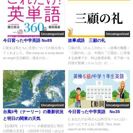
Uncategorized
Uncategorized
今日習った中学英語 No89
故事成語 三顧の礼
1.彼女は私たちに天使についての歌を歌っ
三顧の礼（さんこのれい）＜故事の概要＞
てくれました。She sang us a song about
「三顧の礼」は、中国の『三国志』に登場
an angel.文法解説：過去の出...
する故事です。時は後漢末期、天下統一を
目指す劉備（りゅうび）が、...
Uncategorized
Uncategorized
台風5号（ナーリー）の最新状況
今日習った中学英語 No35
と明日の関東の天気
1. あなたのお母さんは昨日モールにはい
なかったですよね？英訳: Your mom
【台風5号（ナーリー）の最新状況と明日
wasn't at the mall yesterday...
の関東の天気】＜2025年7月15日＞みなさ