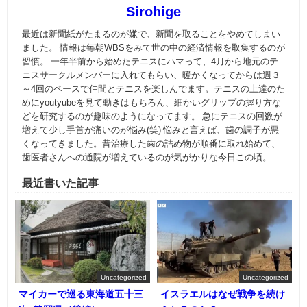
Sirohige
最近は新聞紙がたまるのが嫌で、新聞を取ることをやめてしまい
ました。 情報は毎朝WBSをみて世の中の経済情報を取集するのが
習慣。 一年半前から始めたテニスにハマって、4月から地元のテ
ニスサークルメンバーに入れてもらい、暖かくなってからは週３
～4回のペースで仲間とテニスを楽しんでます。テニスの上達のた
めにyoutyubeを見て動きはもちろん、細かいグリップの握り方な
どを研究するのが趣味のようになってます。 急にテニスの回数が
増えて少し手首が痛いのが悩み(笑) 悩みと言えば、歯の調子が悪
くなってきました。昔治療した歯の詰め物が順番に取れ始めて、
歯医者さんへの通院が増えているのが気がかりな今日この頃。
最近書いた記事
Uncategorized
Uncategorized
マイカーで巡る東海道五十三
イスラエルはなぜ戦争を続け