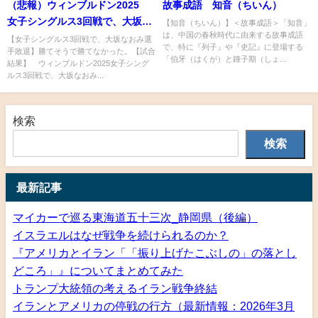
（悲報）ウィンブルドン2025
故事成語 知音（ちいん）
女子シングルス3回戦で、大坂な
【知音（ちいん）】＜故事成語＞「知音」
は、中国の春秋時代に由来する故事成語
おみ選手敗退
【女子シングルス3回戦で、大坂なおみ選
で、特に『列子』や『史記』に登場する
手敗退】勝てそうで勝てなかった。【試合
「伯牙（はくが）と鍾子期（しょ...
結果】 ウィンブルドン2025女子シング
ルス3回戦で、大坂なおみ...
検索
検索
最新記事
マイカーで巡る東海道五十三次_静岡県（後編）
イスラエルはなぜ戦争を続けられるのか？
『アメリカとイラン「「振り上げたこぶしの」の落とし
どころ」』についてまとめてみた
トランプ大統領の考えるイラン戦争終結
イランとアメリカの停戦の行方（最新情報：2026年3月