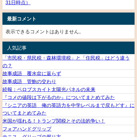
31日時点）
最新コメント
表示できるコメントはありません。
人気記事
「市民税・県民税・森林環境税」と「住民税」はどう違う
の？
故事成語 覆水盆に返らず
故事成語 管鮑の交わり
続報：ペロブスカイト太陽光パネルの未来
『コメの値段は下がるのか』についてまとめてみた
『シニアの英語 俺の英語力を中学レベルまで戻もどす』に
ついてまとめてみた
米国が揺れる！トランプ関税とその法的争い！
フォアハンドグリップ
テニス グリップの握り方