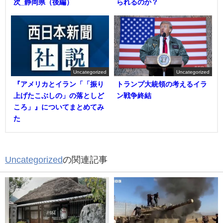
次_静岡県（後編）
られるのか？
Uncategorized
Uncategorized
『アメリカとイラン「「振り
トランプ大統領の考えるイラ
上げたこぶしの」の落としど
ン戦争終結
ころ」』についてまとめてみ
た
Uncategorized
の関連記事