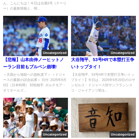
ん、こんにちは！今日は台風5号（ナーリ
ー）の最新情報と、明...
Uncategorized
Uncategorized
【悲報】山本由伸ノーヒットノ
大谷翔平、53号HRで本塁打王争
ーラン目前もブルペン崩壊!
いトップタイ！
＜天国から地獄への急転直下＞ ＜ドジャ
【大谷翔平、53号HRで本塁打王争いトッ
ースの最新の試合結果＞ 日付: 2025年9月
プタイ！】今日は、2025年9月20日のロサ
6日（日本時間） 対戦相手: ボルチモア・
ンゼルス・ドジャース対サンフランシス
オリオールズ...
コ・ジャイアンツ戦を...
Uncategorized
Uncategorized