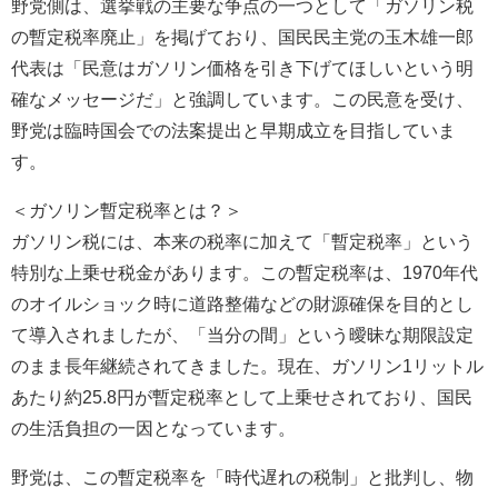
野党側は、選挙戦の主要な争点の一つとして「ガソリン税
の暫定税率廃止」を掲げており、国民民主党の玉木雄一郎
代表は「民意はガソリン価格を引き下げてほしいという明
確なメッセージだ」と強調しています。この民意を受け、
野党は臨時国会での法案提出と早期成立を目指していま
す。
＜ガソリン暫定税率とは？＞
ガソリン税には、本来の税率に加えて「暫定税率」という
特別な上乗せ税金があります。この暫定税率は、1970年代
のオイルショック時に道路整備などの財源確保を目的とし
て導入されましたが、「当分の間」という曖昧な期限設定
のまま長年継続されてきました。現在、ガソリン1リットル
あたり約25.8円が暫定税率として上乗せされており、国民
の生活負担の一因となっています。
野党は、この暫定税率を「時代遅れの税制」と批判し、物