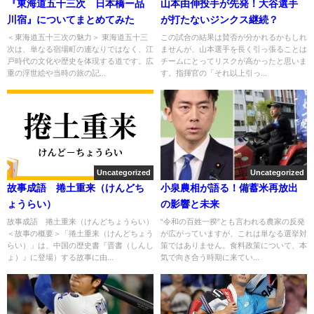
『東海道五十三次 日本橋ー品
山本由伸投手が先発！大谷選手
川宿』についてまとめてみた
が打たないジンクス継続？
＜東海道五十三次の魅力＞ 東海道五十三
この試合の結果は賛否が分かれるかもしれ
次は、単なる宿場町の連なりではなく、江
ませんが、山本選手を長く引っ張ることは
戸時代の文化や歴史を体現する道です。広
チームにとってリスクが高かったと思いま
重の浮世絵や当時の旅の記...
す。指揮官の「それ以上引っ...
Uncategorized
Uncategorized
故事成語 捲土重来（けんどち
小泉農相が語る！備蓄米再放出
ょうらい）
の影響と未来
故事成語 捲土重来（けんどちょうらい）
“令和の百姓一揆”とも言われる農家の反発
＜故事の概要＞「捲土重来（けんどちょう
が広がっていますが、これは単なる選挙対
らい）」は、中国の歴史書『晋書（しんし
策ではありません。食料政策について、本
ょ）』に登場）する故事に由...
気で向き合う時期に来てい...