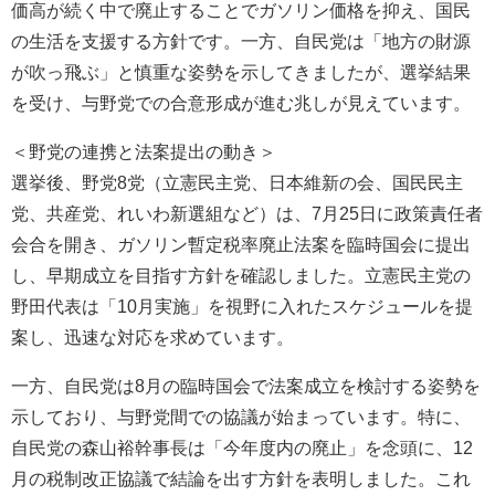
価高が続く中で廃止することでガソリン価格を抑え、国民
の生活を支援する方針です。一方、自民党は「地方の財源
が吹っ飛ぶ」と慎重な姿勢を示してきましたが、選挙結果
を受け、与野党での合意形成が進む兆しが見えています。
＜野党の連携と法案提出の動き＞
選挙後、野党8党（立憲民主党、日本維新の会、国民民主
党、共産党、れいわ新選組など）は、7月25日に政策責任者
会合を開き、ガソリン暫定税率廃止法案を臨時国会に提出
し、早期成立を目指す方針を確認しました。立憲民主党の
野田代表は「10月実施」を視野に入れたスケジュールを提
案し、迅速な対応を求めています。
一方、自民党は8月の臨時国会で法案成立を検討する姿勢を
示しており、与野党間での協議が始まっています。特に、
自民党の森山裕幹事長は「今年度内の廃止」を念頭に、12
月の税制改正協議で結論を出す方針を表明しました。これ