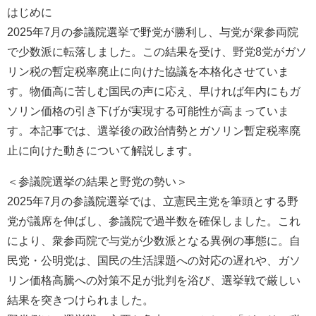
はじめに
2025年7月の参議院選挙で野党が勝利し、与党が衆参両院
で少数派に転落しました。この結果を受け、野党8党がガソ
リン税の暫定税率廃止に向けた協議を本格化させていま
す。物価高に苦しむ国民の声に応え、早ければ年内にもガ
ソリン価格の引き下げが実現する可能性が高まっていま
す。本記事では、選挙後の政治情勢とガソリン暫定税率廃
止に向けた動きについて解説します。
＜参議院選挙の結果と野党の勢い＞
2025年7月の参議院選挙では、立憲民主党を筆頭とする野
党が議席を伸ばし、参議院で過半数を確保しました。これ
により、衆参両院で与党が少数派となる異例の事態に。自
民党・公明党は、国民の生活課題への対応の遅れや、ガソ
リン価格高騰への対策不足が批判を浴び、選挙戦で厳しい
結果を突きつけられました。