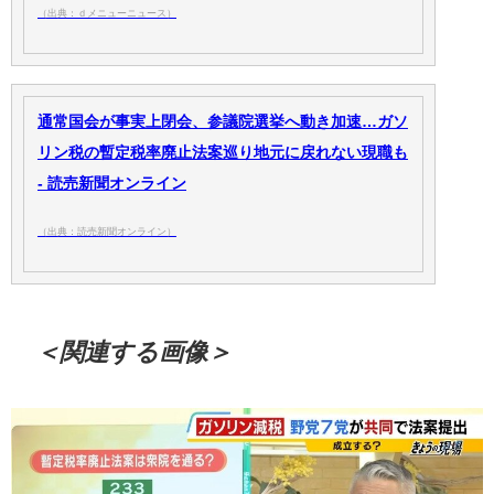
（出典：ｄメニューニュース）
通常国会が事実上閉会、参議院選挙へ動き加速…ガソ
リン税の暫定税率廃止法案巡り地元に戻れない現職も
- 読売新聞オンライン
（出典：読売新聞オンライン）
＜関連する画像＞