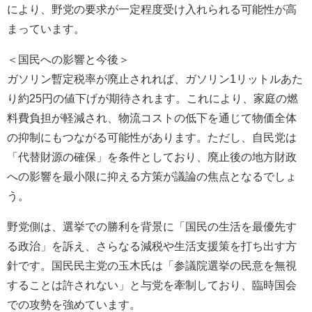
により、野党の要求が一定程度受け入れられる可能性が高
まっています。
＜国民への影響と今後＞
ガソリン暫定税率が廃止されれば、ガソリン1リットルあた
り約25円の値下げが期待されます。これにより、家庭の燃
料費負担が軽減され、物流コストの低下を通じて物価全体
の抑制にもつながる可能性があります。ただし、自民党は
「代替財源の確保」を条件としており、廃止後の地方財政
への影響を最小限に抑える方策が議論の焦点となるでしょ
う。
野党側は、選挙での勝利を背景に「国民の生活を最優先す
る政治」を訴え、さらなる減税や生活支援策を打ち出す方
針です。国民民主党の玉木氏は「参議院選挙の民意を無視
することは許されない」と与党を牽制しており、臨時国会
での攻勢を強めています。