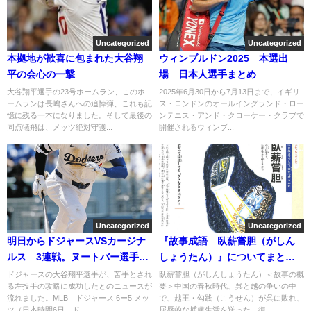
Uncategorized
Uncategorized
本拠地が歓喜に包まれた大谷翔
ウィンブルドン2025 本選出
平の会心の一撃
場 日本人選手まとめ
大谷翔平選手の23号ホームラン、このホ
2025年6月30日から7月13日まで、イギリ
ームランは長嶋さんへの追悼弾、これも記
ス・ロンドンのオールイングランド・ロー
憶に残る一本になりました。そして最後の
ンテニス・アンド・クローケー・クラブで
同点犠飛は、メッツ絶対守護...
開催されるウィンブ...
Uncategorized
Uncategorized
明日からドジャースVSカージナ
『故事成語 臥薪嘗胆（がしん
ルス 3連戦。ヌートバー選手所
しょうたん）』についてまとめ
属！
てみた
ドジャースの大谷翔平選手が、苦手とされ
臥薪嘗胆（がしんしょうたん）＜故事の概
る左投手の攻略に成功したとのニュースが
要＞中国の春秋時代、呉と越の争いの中
流れました。MLB ドジャース 6ー5 メッ
で、越王・勾践（こうせん）が呉に敗れ、
ツ（日本時間6日、ド...
屈辱的な捕虜生活を送った。復...