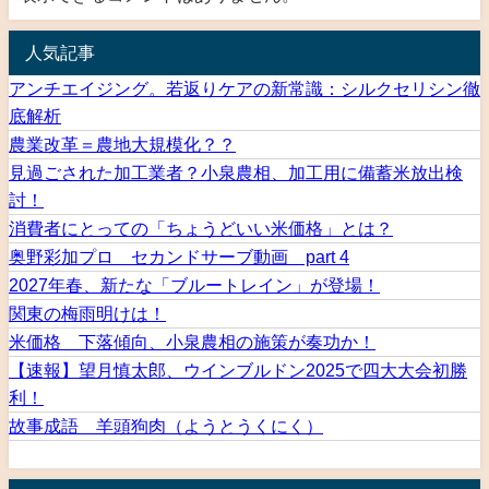
人気記事
アンチエイジング。若返りケアの新常識：シルクセリシン徹
底解析
農業改革＝農地大規模化？？
見過ごされた加工業者？小泉農相、加工用に備蓄米放出検
討！
消費者にとっての「ちょうどいい米価格」とは？
奥野彩加プロ セカンドサーブ動画 part 4
2027年春、新たな「ブルートレイン」が登場！
関東の梅雨明けは！
米価格 下落傾向、小泉農相の施策が奏功か！
【速報】望月慎太郎、ウインブルドン2025で四大大会初勝
利！
故事成語 羊頭狗肉（ようとうくにく）