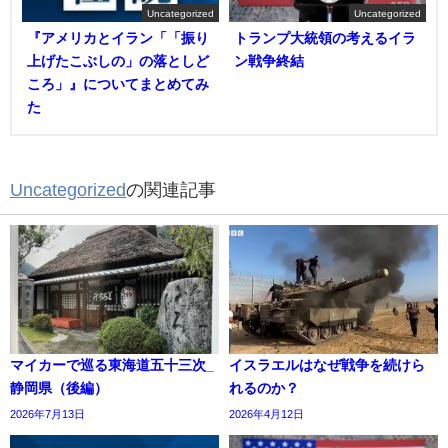
Uncategorized
Uncategorized
『アメリカとイラン「「振り
トランプ大統領の考えるイラ
上げたこぶしの」の落としど
ン戦争終結
ころ」』についてまとめてみ
た
Uncategorized
の関連記事
マイカーで巡る東海道五十三次_
イスラエルはなぜ戦争を続けら
静岡県（後編）
れるのか？
2026年7月13日
2026年4月12日