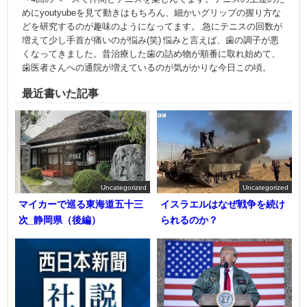
めにyoutyubeを見て動きはもちろん、細かいグリップの握り方な
どを研究するのが趣味のようになってます。 急にテニスの回数が
増えて少し手首が痛いのが悩み(笑) 悩みと言えば、歯の調子が悪
くなってきました。昔治療した歯の詰め物が順番に取れ始めて、
歯医者さんへの通院が増えているのが気がかりな今日この頃。
最近書いた記事
Uncategorized
Uncategorized
マイカーで巡る東海道五十三
イスラエルはなぜ戦争を続け
次_静岡県（後編）
られるのか？