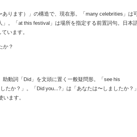
..が〜あります）」の構造で、現在形。「many celebrities」は
「at this festival」は場所を指定する前置詞句。日本
しています。
たか？
動詞「Did」を文頭に置く一般疑問形。「see his
観ましたか？」。「Did you...?」は「あなたは〜しましたか？
に使います。