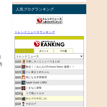
人気ブログランキング
トレンドニュースランキング
ランキング
ポイント
ブロ画
形
今推しホッとニュースまとめ
68位
否
集合！！みんなのFortune News 速報！！
69位
トレ速まとめちゃん
70位
気になる木情報局
71位
Apple Geek LABO
72位
いまなに速報
73位
ソラ飛ぶイルカ
74位
白ヒゲの今日これ
75位
やまログ
76位