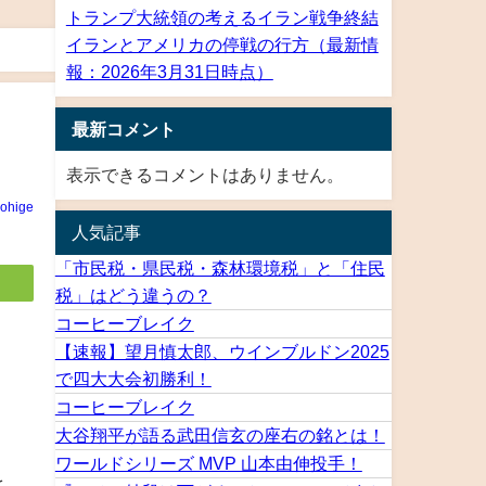
トランプ大統領の考えるイラン戦争終結
イランとアメリカの停戦の行方（最新情
報：2026年3月31日時点）
最新コメント
表示できるコメントはありません。
rohige
人気記事
「市民税・県民税・森林環境税」と「住民
税」はどう違うの？
コーヒーブレイク
【速報】望月慎太郎、ウインブルドン2025
で四大大会初勝利！
コーヒーブレイク
大谷翔平が語る武田信玄の座右の銘とは！
ワールドシリーズ MVP 山本由伸投手！
を