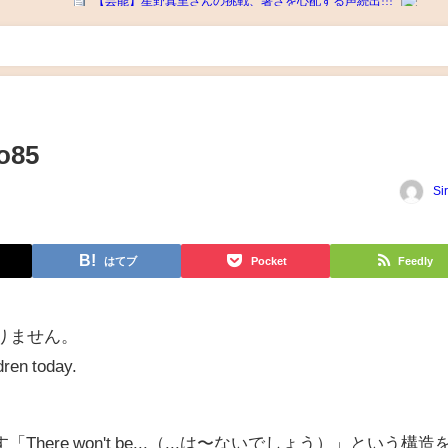
85
Si
はてブ
Pocket
Feedly
ありません。
dren today.
ere won't be...（...は〜ないでしょう）」という構造