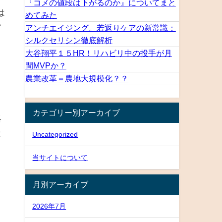
『コメの値段は下がるのか』についてまと
は
めてみた
ア
アンチエイジング。若返りケアの新常識：
シルクセリシン徹底解析
大谷翔平１５HR！リハビリ中の投手が月
間MVPか？
農業改革＝農地大規模化？？
カテゴリー別アーカイブ
略
は
Uncategorized
当サイトについて
月別アーカイブ
2026年7月