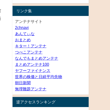
可
リンク集
語
アンテナサイト
2chnavi
あんてぃな
おまとめ
キター！アンテナ
つべこアンテナ
なんでもまとめアンテナ
まとめアンテナ100
ヤフーファイナンス
」
世界の株価と日経平均先物
朝日新聞
無理難題アンテナ
逆アクセスランキング