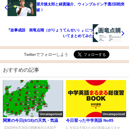
望月慎太郎と綿貫陽介、ウィンブルドン予選2回戦突
破！
『故事成語 画竜点睛（がりょうてんせい）』につ
いてまとめてみた
Twitterでフォローしよう
おすすめの記事
Uncategorized
Uncategorized
関東の今日(6/18)の天気・気温
今日習った中学英語 No85
【2025年6月18日の関東地方の天気予
1. 今日は子供のための音楽はありませ