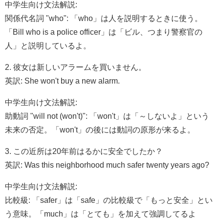
中学生向け文法解説:
関係代名詞 "who": 「who」は人を説明するときに使う。
「Bill who is a police officer」は「ビル、つまり警察官の
人」と説明しているよ。
2. 彼女は新しいアラームを買いません。
英訳: She won't buy a new alarm.
中学生向け文法解説:
助動詞 "will not (won't)": 「won't」は「～しないよ」という
未来の否定。「won't」の後には動詞の原形が来るよ。
3. この近所は20年前はるかに安全でしたか？
英訳: Was this neighborhood much safer twenty years ago?
中学生向け文法解説:
比較級: 「safer」は「safe」の比較級で「もっと安全」とい
う意味。「much」は「とても」を加えて強調してるよ