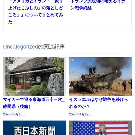
『アメリカとイラン「「振り
トランプ大統領の考えるイラ
上げたこぶしの」の落としど
ン戦争終結
ころ」』についてまとめてみ
た
Uncategorized
の関連記事
マイカーで巡る東海道五十三次_
イスラエルはなぜ戦争を続けら
静岡県（後編）
れるのか？
2026年7月13日
2026年4月12日