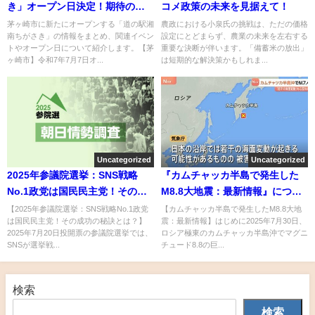
き」オープン日決定！期待の新
コメ政策の未来を見据えて！
スポット
茅ヶ崎市に新たにオープンする「道の駅湘
農政における小泉氏の挑戦は、ただの価格
南ちがさき」の情報をまとめ、関連イベン
設定にとどまらず、農業の未来を左右する
トやオープン日について紹介します。【茅
重要な決断が伴います。「備蓄米の放出」
ヶ崎市】令和7年7月7日オ...
は短期的な解決策かもしれま...
Uncategorized
Uncategorized
2025年参議院選挙：SNS戦略
『カムチャッカ半島で発生した
No.1政党は国民民主党！その成
M8.8大地震：最新情報』につい
功の秘訣とは？
てまとめてみた
【2025年参議院選挙：SNS戦略No.1政党
【カムチャッカ半島で発生したM8.8大地
は国民民主党！その成功の秘訣とは？】
震：最新情報】はじめに2025年7月30日、
2025年7月20日投開票の参議院選挙では、
ロシア極東のカムチャッカ半島沖でマグニ
SNSが選挙戦...
チュード8.8の巨...
検索
検索