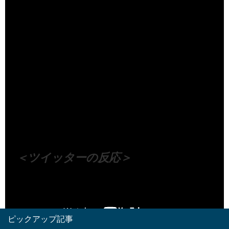
（出典 Youtube）
＜ツイッターの反応＞
Visited 127 times, 1 visit(s) today
ピックアップ記事