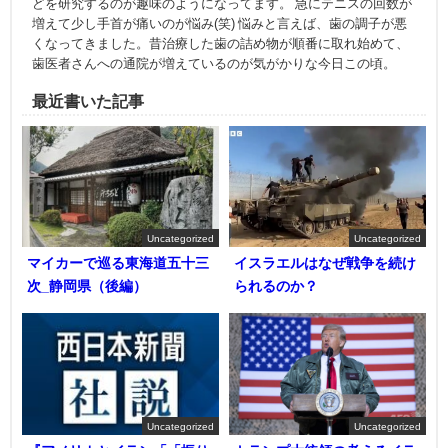
どを研究するのが趣味のようになってます。 急にテニスの回数が
増えて少し手首が痛いのが悩み(笑) 悩みと言えば、歯の調子が悪
くなってきました。昔治療した歯の詰め物が順番に取れ始めて、
歯医者さんへの通院が増えているのが気がかりな今日この頃。
最近書いた記事
Uncategorized
Uncategorized
マイカーで巡る東海道五十三
イスラエルはなぜ戦争を続け
次_静岡県（後編）
られるのか？
Uncategorized
Uncategorized