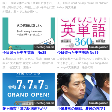
報】・関東全体の天気：高気圧に覆われ、
ん。There won't be any music for children
晴れ間が広がる。午後は山沿いを中心に雲
today. 英文法解...
が増え、所々でにわか雨や...
Uncategorized
Uncategorized
今日習った中学英語 No28
今日習った中学英語 No89
1. 私はあまり走りません。英訳: I don't run
1.彼女は私たちに天使についての歌を歌っ
much.文法解説: 否定文（don't + 動詞の原
てくれました。She sang us a song about
形）: 否定文は「主語 +...
an angel.文法解説：過去の出...
Uncategorized
Uncategorized
茅ヶ崎市「道の駅湘南ちがさ
小泉農相の挑戦、農民の叫び！