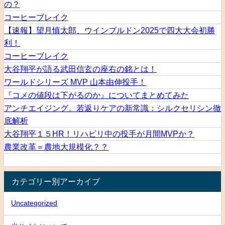
の？
コーヒーブレイク
【速報】望月慎太郎、ウインブルドン2025で四大大会初勝
利！
コーヒーブレイク
大谷翔平が語る武田信玄の座右の銘とは！
ワールドシリーズ MVP 山本由伸投手！
『コメの値段は下がるのか』についてまとめてみた
アンチエイジング。若返りケアの新常識：シルクセリシン徹
底解析
大谷翔平１５HR！リハビリ中の投手が月間MVPか？
農業改革＝農地大規模化？？
カテゴリー別アーカイブ
Uncategorized