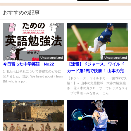
おすすめの記事
Uncategorized
Uncategorized
今日習った中学英語 No22
【速報】ドジャース、ワイルド
カード第2戦で快勝！ 山本の完璧
1. 私たちはそれについて警察官のビルに
聞きました。英訳: We heard about it from
投球、大谷の勝負強さ、佐々木
【ドジャース、ワイルドカード第2戦で快
Bill, who is a po...
勝！】～ 山本の完璧投球、大谷の勝負強
の鬼クローザーでレッズをスイ
さ、佐々木の鬼クローザーでレッズをスイ
ープで撃破
ープで撃破～みなさん、こん...