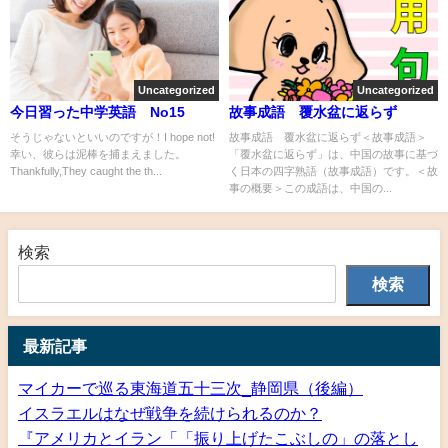
Uncategorized
Uncategorized
今日習った中学英語 No15
故事成語 覆水盆に返らず
そうじゃないといいのですが！I hope not!
故事成語 覆水盆に返らず＜故事成語＞
幸い、彼らは泥棒を捕まえました。
「覆水盆に返らず」は、中国の故事に基づ
Thankfully,They caught the th...
く日本の四字熟語（故事成語）です。＜故
事の概要＞この成語は、中国の...
検索
検索
最新記事
マイカーで巡る東海道五十三次_静岡県（後編）
イスラエルはなぜ戦争を続けられるのか？
『アメリカとイラン「「振り上げたこぶしの」の落とし