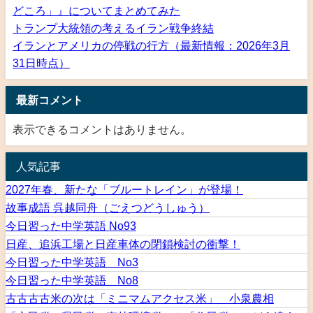
どころ」』についてまとめてみた
トランプ大統領の考えるイラン戦争終結
イランとアメリカの停戦の行方（最新情報：2026年3月
31日時点）
最新コメント
表示できるコメントはありません。
人気記事
2027年春、新たな「ブルートレイン」が登場！
故事成語 呉越同舟（ごえつどうしゅう）
今日習った中学英語 No93
日産、追浜工場と日産車体の閉鎖検討の衝撃！
今日習った中学英語 No3
今日習った中学英語 No8
古古古古米の次は「ミニマムアクセス米」 小泉農相