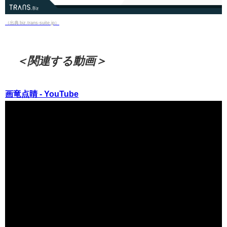
（出典 biz.trans-suite.jp）
＜関連する動画＞
画竜点睛 - YouTube