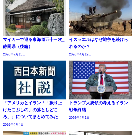
マイカーで巡る東海道五十三次_
イスラエルはなぜ戦争を続けら
静岡県（後編）
れるのか？
2026年7月13日
2026年4月12日
『アメリカとイラン「「振り上
トランプ大統領の考えるイラン
げたこぶしの」の落としどこ
戦争終結
ろ」』についてまとめてみた
2026年4月1日
2026年4月4日