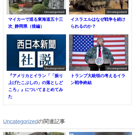
Uncategorized
Uncategorized
マイカーで巡る東海道五十三
イスラエルはなぜ戦争を続け
次_静岡県（後編）
られるのか？
Uncategorized
Uncategorized
『アメリカとイラン「「振り
トランプ大統領の考えるイラ
上げたこぶしの」の落としど
ン戦争終結
ころ」』についてまとめてみ
た
Uncategorized
の関連記事