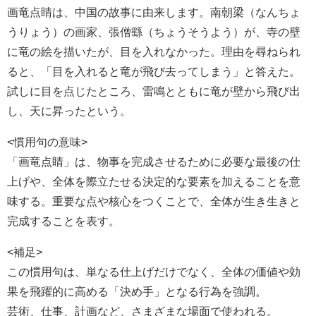
画竜点睛は、中国の故事に由来します。南朝梁（なんちょ
うりょう）の画家、張僧繇（ちょうそうよう）が、寺の壁
に竜の絵を描いたが、目を入れなかった。理由を尋ねられ
ると、「目を入れると竜が飛び去ってしまう」と答えた。
試しに目を点じたところ、雷鳴とともに竜が壁から飛び出
し、天に昇ったという。
<慣用句の意味>
「画竜点睛」は、物事を完成させるために必要な最後の仕
上げや、全体を際立たせる決定的な要素を加えることを意
味する。重要な点や核心をつくことで、全体が生き生きと
完成することを表す。
<補足>
この慣用句は、単なる仕上げだけでなく、全体の価値や効
果を飛躍的に高める「決め手」となる行為を強調。
芸術、仕事、計画など、さまざまな場面で使われる。