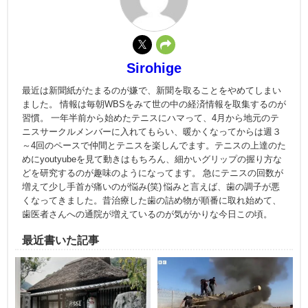
Sirohige
最近は新聞紙がたまるのが嫌で、新聞を取ることをやめてしまい
ました。 情報は毎朝WBSをみて世の中の経済情報を取集するのが
習慣。 一年半前から始めたテニスにハマって、4月から地元のテ
ニスサークルメンバーに入れてもらい、暖かくなってからは週３
～4回のペースで仲間とテニスを楽しんでます。テニスの上達のた
めにyoutyubeを見て動きはもちろん、細かいグリップの握り方な
どを研究するのが趣味のようになってます。 急にテニスの回数が
増えて少し手首が痛いのが悩み(笑) 悩みと言えば、歯の調子が悪
くなってきました。昔治療した歯の詰め物が順番に取れ始めて、
歯医者さんへの通院が増えているのが気がかりな今日この頃。
最近書いた記事