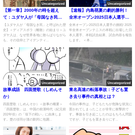
Uncategorized
Uncategorized
【第一章】2000年の時を超え
【速報】内島萌夏の劇的勝利！
て：ユダヤ人が「母国なき民」
全米オープン2025日本人選手の
と呼ばれた歴史の全貌
挑戦!
【ユダヤ人が「母国なき民」と呼ばれた歴
全米オープン2025日本人選手の挑戦! 2025
史】＜ディアスポラ（離散）の始まり＞ユ
年全米オープンテニスの本戦に出場した日
ダヤ人は、なぜ世界各地に散らばりながら
本人選手、本戦試合結果、試合内容を報告
も、その信仰とアイデンティ...
します。 ＜本...
Uncategorized
Uncategorized
故事成語 四面楚歌（しめんそ
東名高速の転落事故：子ども置
か）
き去り事件の真相とは？
四面楚歌（しめんそか）＜故事の概要＞
今回の事件は、子どもたちが危険な状況に
「四面楚歌」は、中国の前漢時代（紀元前
置かれてしまったことが非常に衝撃的で
202年頃）の「垓下の戦い」に由来しま
す。事故を引き起こしたのはもちろん問題
す。楚の項羽が漢の劉邦に包囲...
ですが、子どもを置き去りにす...