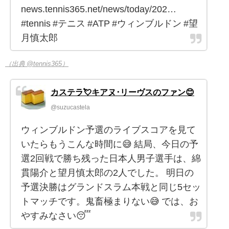
news.tennis365.net/news/today/202…
#tennis #テニス #ATP #ウィンブルドン #望
月慎太郎
（出典 @tennis365）
カステラ💘キアヌ･リーヴスのファン😊
@suzucastela
ウィンブルドン予選のライブスコアを見て
いたらもうこんな時間に😅 結局、今日の予
選2回戦で勝ち残った日本人男子選手は、綿
貫陽介と望月慎太郎の2人でした。 明日の
予選決勝はグランドスラム本戦と同じ5セッ
トマッチです。鬼畜極まりない😅 では、お
やすみなさい😴