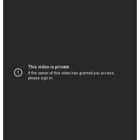
（出典 Youtube）
Shintaro Mochizuki (望月 慎太郎) vs James McCabe |
YOKKAICHI 2024 - YouTube