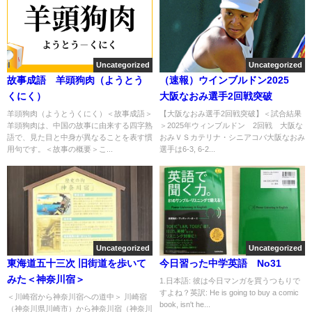
Uncategorized
Uncategorized
故事成語 羊頭狗肉（ようとう
（速報）ウインブルドン2025
くにく）
大阪なおみ選手2回戦突破
羊頭狗肉（ようとうくにく）＜故事成語＞
【大阪なおみ選手2回戦突破】＜試合結果
羊頭狗肉は、中国の故事に由来する四字熟
＞2025年ウィンブルドン 2回戦 大阪な
語で、見た目と中身が異なることを表す慣
おみＶＳカテリナ・シニアコバ大阪なおみ
用句です。＜故事の概要＞こ...
選手は6-3, 6-2...
Uncategorized
Uncategorized
東海道五十三次 旧街道を歩いて
今日習った中学英語 No31
みた＜神奈川宿＞
1.日本語: 彼は今日マンガを買うつもりで
すよね？英訳: He is going to buy a comic
＜川崎宿から神奈川宿への道中＞ 川崎宿
book, isn't he...
（神奈川県川崎市）から神奈川宿（神奈川