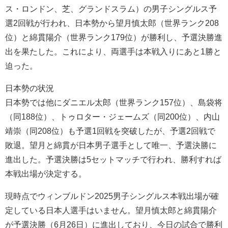
ス・ロンドン、芝、グランドスラム）の男子シングルス予
選2回戦が行われ、日本勢から望月慎太郎（世界ランク208
位）と綿貫陽介（世界ランク179位）が勝利し、予選決勝進
出を果たした。これにより、両選手は本戦入りにあと1勝と
迫った。
日本勢の状況
日本勢では他にダニエル太郎（世界ランク157位）、島袋将
（同188位）、トゥロター・ジェームズ（同200位）、内山
靖崇（同208位）も予選1回戦を突破したが、予選2回戦で
敗退。望月と綿貫が日本男子選手として唯一、予選決勝に
進出した。予選決勝は5セットマッチで行われ、勝利すれば
本戦出場が決定する。
現時点でウィンブルドン2025男子シングルス本戦出場が確
定している日本人選手はいません。望月慎太郎と綿貫陽介
が予選決勝（6月26日）に進出しており、今日の試合で勝利