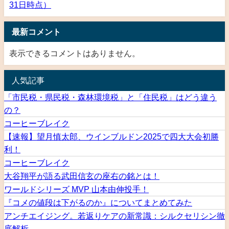
31日時点）
最新コメント
表示できるコメントはありません。
人気記事
「市民税・県民税・森林環境税」と「住民税」はどう違う
の？
コーヒーブレイク
【速報】望月慎太郎、ウインブルドン2025で四大大会初勝
利！
コーヒーブレイク
大谷翔平が語る武田信玄の座右の銘とは！
ワールドシリーズ MVP 山本由伸投手！
『コメの値段は下がるのか』についてまとめてみた
アンチエイジング。若返りケアの新常識：シルクセリシン徹
底解析