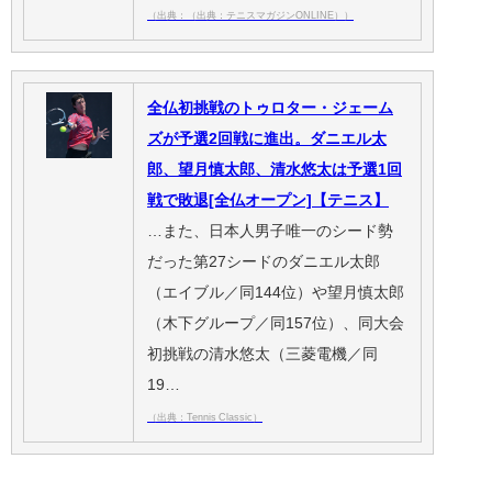
（出典：（出典：テニスマガジンONLINE））
全仏初挑戦のトゥロター・ジェーム
ズが予選2回戦に進出。ダニエル太
郎、望月慎太郎、清水悠太は予選1回
戦で敗退[全仏オープン]【テニス】
…また、日本人男子唯一のシード勢
だった第27シードのダニエル太郎
（エイブル／同144位）や望月慎太郎
（木下グループ／同157位）、同大会
初挑戦の清水悠太（三菱電機／同
19…
（出典：Tennis Classic）