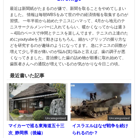
最近は新聞紙がたまるのが嫌で、新聞を取ることをやめてしまい
ました。 情報は毎朝WBSをみて世の中の経済情報を取集するのが
習慣。 一年半前から始めたテニスにハマって、4月から地元のテ
ニスサークルメンバーに入れてもらい、暖かくなってからは週３
～4回のペースで仲間とテニスを楽しんでます。テニスの上達のた
めにyoutyubeを見て動きはもちろん、細かいグリップの握り方な
どを研究するのが趣味のようになってます。 急にテニスの回数が
増えて少し手首が痛いのが悩み(笑) 悩みと言えば、歯の調子が悪
くなってきました。昔治療した歯の詰め物が順番に取れ始めて、
歯医者さんへの通院が増えているのが気がかりな今日この頃。
最近書いた記事
Uncategorized
Uncategorized
マイカーで巡る東海道五十三
イスラエルはなぜ戦争を続け
次_静岡県（後編）
られるのか？