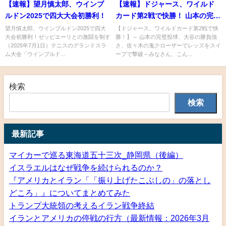
【速報】望月慎太郎、ウインブ
【速報】ドジャース、ワイルド
ルドン2025で四大大会初勝利！
カード第2戦で快勝！ 山本の完璧
投球、大谷の勝負強さ、佐々木
望月慎太郎、ウインブルドン2025で四大
【ドジャース、ワイルドカード第2戦で快
大会初勝利！ゼッピエーリとの激闘を制す
勝！】～ 山本の完璧投球、大谷の勝負強
の鬼クローザーでレッズをスイ
（2025年7月1日）テニスのグランドスラ
さ、佐々木の鬼クローザーでレッズをスイ
ープで撃破
ム大会「ウインブルド...
ープで撃破～みなさん、こん...
検索
検索
最新記事
マイカーで巡る東海道五十三次_静岡県（後編）
イスラエルはなぜ戦争を続けられるのか？
『アメリカとイラン「「振り上げたこぶしの」の落とし
どころ」』についてまとめてみた
トランプ大統領の考えるイラン戦争終結
イランとアメリカの停戦の行方（最新情報：2026年3月