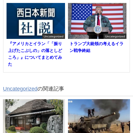
Uncategorized
Uncategorized
『アメリカとイラン「「振り
トランプ大統領の考えるイラ
上げたこぶしの」の落としど
ン戦争終結
ころ」』についてまとめてみ
た
Uncategorized
の関連記事