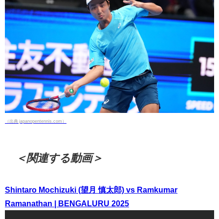
（出典 japanopentennis.com）
＜関連する動画＞
Shintaro Mochizuki (望月 慎太郎) vs Ramkumar
Ramanathan | BENGALURU 2025