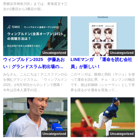
県横浜市神奈川区）までは、東海道五十三
次の2番目から3番目の宿...
Uncategorized
Uncategorized
ウィンブルドン2025 伊藤あお
LINEマンガ 「運命を読む会社
い：グランドスラム初出場の新
員」が新しい！
星！
みなさん、こんにちは！テニスファンの心
このマンガは、観相と四柱（サジュ）を使
を掴むグランドスラム、「ウィンブルドン
って運命を読む男、チェ・ヨンフンの物語
2025」が6月30日からロンドンで開幕！
です。彼は祈祷師（シャーマン）として世
今年は日本人選手の活...
界を揺るがす運命を背負って...
Uncategorized
Uncategorized