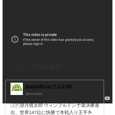
（出典 Youtube）
＜ツイッターの反応＞
tennis365.net テニス365
@tennis365
🇯🇵望月慎太郎 ウィンブルドン予選決勝進
出、世界147位に快勝で本戦入り王手🎾