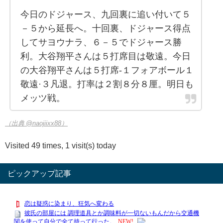
今日のドジャース、九回裏に追い付いて５
－５から延長へ。十回裏、ドジャース得点
してサヨウナラ、６－５でドジャース勝
利。大谷翔平さんは５打席目は敬遠。今日
の大谷翔平さんは５打席-１フォアボール１
敬遠·３凡退。打率は２割８分８厘。明日も
メッツ戦。
（出典 @naojiixx88）
Visited 49 times, 1 visit(s) today
ピックアップ記事