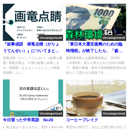
Uncategorized
Uncategorized
『故事成語 画竜点睛（がりょ
「東日本大震災復興のための臨
うてんせい）』についてまとめ
時増税」が終了したら、「森林
てみた
環境税」で倍返し！
画竜点睛（がりょうてんせい） <故事の概
森林環境税とは森林環境税は、2024年
要> 画竜点睛は、中国の故事に由来しま
（令和6年）度から導入された日本の国税
す。南朝梁（なんちょうりょう）の画家、
で、森林の整備・保全や気候変動対策を目
張僧繇（ちょ...
的として課される税金です。...
Uncategorized
Uncategorized
今日習った中学英語 No28
コーヒーブレイク
1. 私はあまり走りません。英訳: I don't run
商店街の福引で、あなたは旅行券が当たり