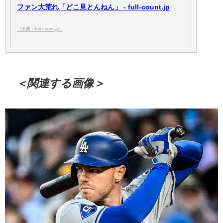
ファン大荒れ「どこ見とんねん」 - full-count.jp
（出典：full-count.jp）
＜関連する画像＞