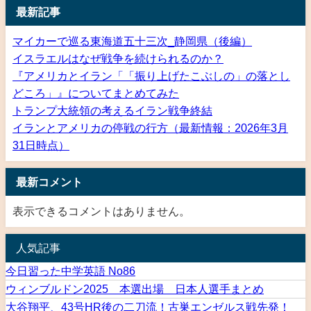
最新記事
マイカーで巡る東海道五十三次_静岡県（後編）
イスラエルはなぜ戦争を続けられるのか？
『アメリカとイラン「「振り上げたこぶしの」の落とし
どころ」』についてまとめてみた
トランプ大統領の考えるイラン戦争終結
イランとアメリカの停戦の行方（最新情報：2026年3月
31日時点）
最新コメント
表示できるコメントはありません。
人気記事
今日習った中学英語 No86
ウィンブルドン2025 本選出場 日本人選手まとめ
大谷翔平、43号HR後の二刀流！古巣エンゼルス戦先発！