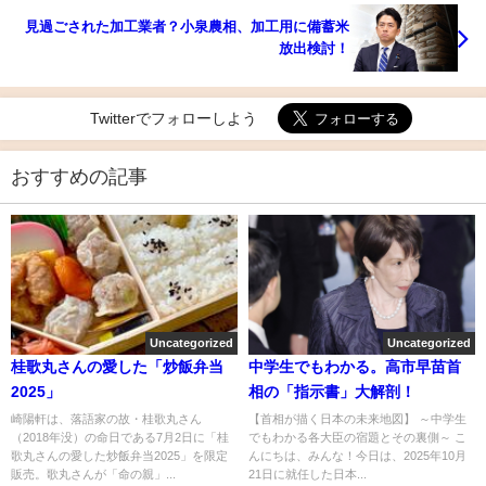
見過ごされた加工業者？小泉農相、加工用に備蓄米
放出検討！
Twitterでフォローしよう
おすすめの記事
Uncategorized
Uncategorized
桂歌丸さんの愛した「炒飯弁当
中学生でもわかる。高市早苗首
2025」
相の「指示書」大解剖！
崎陽軒は、落語家の故・桂歌丸さん
【首相が描く日本の未来地図】 ～中学生
（2018年没）の命日である7月2日に「桂
でもわかる各大臣の宿題とその裏側～ こ
歌丸さんの愛した炒飯弁当2025」を限定
んにちは、みんな！今日は、2025年10月
販売。歌丸さんが「命の親」...
21日に就任した日本...