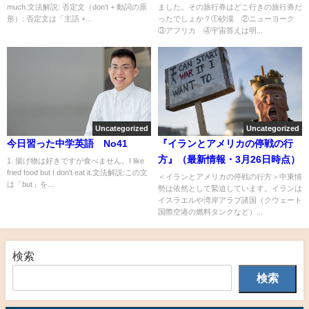
much.文法解説: 否定文（don't + 動詞の原
ました。その旅行券はどこ行きの旅行券だ
形）: 否定文は「主語 +...
ったでしょか？①砂漠 ②ニューヨーク
③アフリカ ④宇宙答えは明...
Uncategorized
Uncategorized
今日習った中学英語 No41
『イランとアメリカの停戦の行
方』（最新情報・3月26日時点）
1. 揚げ物は好きですが食べません。I like
fried food but I don't eat it.文法解説:この文
＜イランとアメリカの停戦の行方＞中東情
は「but」を...
勢は依然として緊迫しています。イランは
イスラエルや湾岸アラブ諸国（クウェート
国際空港の燃料タンクなど）...
検索
検索