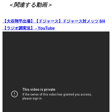
＜関連する動画＞
【大谷翔平出場】【ドジャース】ドジャース対メッツ 6/4
【ラジオ調実況】 - YouTube
（出典 Youtube）