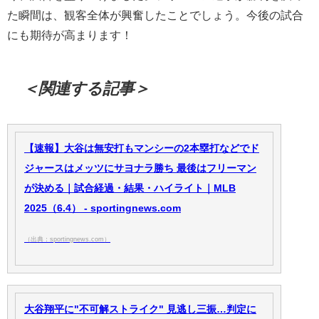
た瞬間は、観客全体が興奮したことでしょう。今後の試合
にも期待が高まります！
＜関連する記事＞
【速報】大谷は無安打もマンシーの2本塁打などでド
ジャースはメッツにサヨナラ勝ち 最後はフリーマン
が決める｜試合経過・結果・ハイライト｜MLB
2025（6.4） - sportingnews.com
（出典：sportingnews.com）
大谷翔平に"不可解ストライク" 見逃し三振…判定に