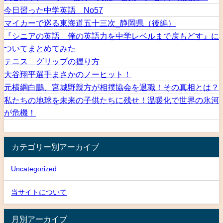
今日習った中学英語 No57
マイカーで巡る東海道五十三次_静岡県（後編）
『シニアの英語 俺の英語力を中学レベルまで戻もどす』に
ついてまとめてみた
テニス グリップの握り方
大谷翔平選手まさかのノーヒット！
元横綱白鵬、宮城野親方が相撲協会を退職！その真相とは？
私たちの地球を未来の子供たちに残せ！温暖化で世界の氷河
が危機！
カテゴリー別アーカイブ
Uncategorized
当サイトについて
月別アーカイブ