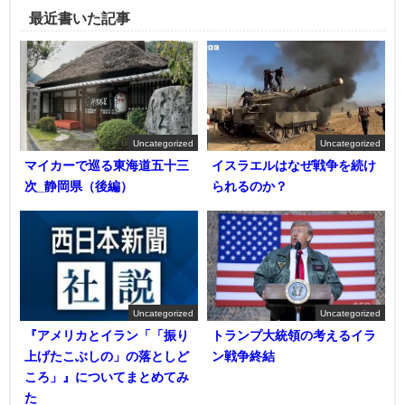
最近書いた記事
Uncategorized
Uncategorized
マイカーで巡る東海道五十三
イスラエルはなぜ戦争を続け
次_静岡県（後編）
られるのか？
Uncategorized
Uncategorized
『アメリカとイラン「「振り
トランプ大統領の考えるイラ
上げたこぶしの」の落としど
ン戦争終結
ころ」』についてまとめてみ
た