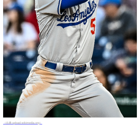
（出典 upload.wikimedia.org）