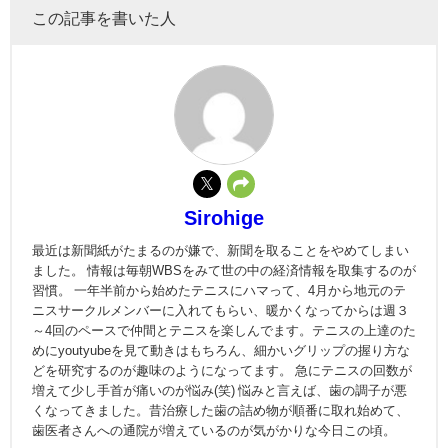
この記事を書いた人
Sirohige
最近は新聞紙がたまるのが嫌で、新聞を取ることをやめてしまい
ました。 情報は毎朝WBSをみて世の中の経済情報を取集するのが
習慣。 一年半前から始めたテニスにハマって、4月から地元のテ
ニスサークルメンバーに入れてもらい、暖かくなってからは週３
～4回のペースで仲間とテニスを楽しんでます。テニスの上達のた
めにyoutyubeを見て動きはもちろん、細かいグリップの握り方な
どを研究するのが趣味のようになってます。 急にテニスの回数が
増えて少し手首が痛いのが悩み(笑) 悩みと言えば、歯の調子が悪
くなってきました。昔治療した歯の詰め物が順番に取れ始めて、
歯医者さんへの通院が増えているのが気がかりな今日この頃。