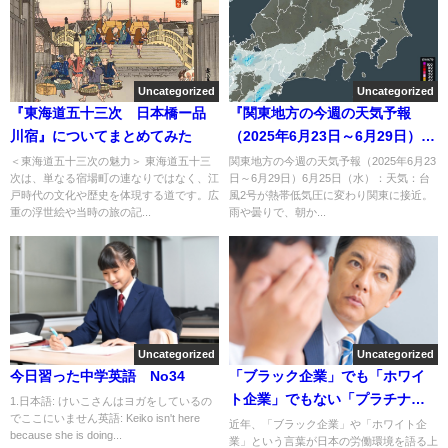
Uncategorized
Uncategorized
『東海道五十三次 日本橋ー品
『関東地方の今週の天気予報
川宿』についてまとめてみた
（2025年6月23日～6月29日）』
についてまとめてみた
＜東海道五十三次の魅力＞ 東海道五十三
関東地方の今週の天気予報（2025年6月23
次は、単なる宿場町の連なりではなく、江
日～6月29日）6月25日（水）：天気：台
戸時代の文化や歴史を体現する道です。広
風2号が熱帯低気圧に変わり関東に接近。
重の浮世絵や当時の旅の記...
雨や曇りで、朝か...
Uncategorized
Uncategorized
今日習った中学英語 No34
「ブラック企業」でも「ホワイ
ト企業」でもない「プラチナ企
1.日本語: けいこさんはヨガをしているの
でここにいません英語: Keiko isn't here
業」とは？新しい働き方の理想
近年、「ブラック企業」や「ホワイト企
because she is doing...
業」という言葉が日本の労働環境を語る上
を考える