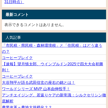
31日時点）
最新コメント
表示できるコメントはありません。
人気記事
「市民税・県民税・森林環境税」と「住民税」はどう違う
の？
コーヒーブレイク
【速報】望月慎太郎、ウインブルドン2025で四大大会初勝
利！
コーヒーブレイク
大谷翔平が語る武田信玄の座右の銘とは！
ワールドシリーズ MVP 山本由伸投手！
アンチエイジング。若返りケアの新常識：シルクセリシン徹
底解析
農業改革＝農地大規模化？？