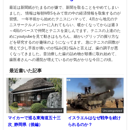
最近は新聞紙がたまるのが嫌で、新聞を取ることをやめてしまい
ました。 情報は毎朝WBSをみて世の中の経済情報を取集するのが
習慣。 一年半前から始めたテニスにハマって、4月から地元のテ
ニスサークルメンバーに入れてもらい、暖かくなってからは週３
～4回のペースで仲間とテニスを楽しんでます。テニスの上達のた
めにyoutyubeを見て動きはもちろん、細かいグリップの握り方な
どを研究するのが趣味のようになってます。 急にテニスの回数が
増えて少し手首が痛いのが悩み(笑) 悩みと言えば、歯の調子が悪
くなってきました。昔治療した歯の詰め物が順番に取れ始めて、
歯医者さんへの通院が増えているのが気がかりな今日この頃。
最近書いた記事
Uncategorized
Uncategorized
マイカーで巡る東海道五十三
イスラエルはなぜ戦争を続け
次_静岡県（後編）
られるのか？