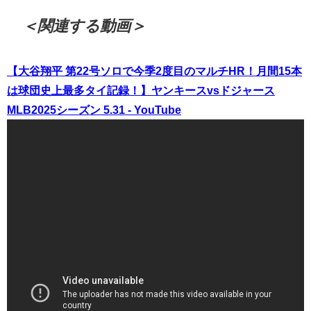
＜関連する動画＞
【大谷翔平 第22号ソロで今季2度目のマルチHR！月間15本
は球団史上最多タイ記録！】ヤンキースvsドジャース
MLB2025シーズン 5.31 - YouTube