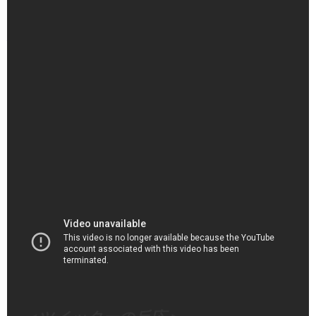
（出典 Youtube）
大谷翔平、月間15HRを打てる理由 隠れた自己最高の
「24.3％」…5月MVPへ前進 - YouTube
（出典 Youtube）