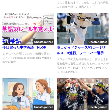
でよく使われます。しかし、これらの枠組
みを超えた新しい概念として「...
Uncategorized
Uncategorized
今日習った中学英語 No56
明日からドジャースVSカージナ
ルス 3連戦。ヌートバー選手所
1. 赤ちゃんが寝ていたら、映画を見まし
ょう。If the baby is asleep, let's watch a
属！
ドジャースの大谷翔平選手が、苦手とされ
movie.解説: ...
る左投手の攻略に成功したとのニュースが
流れました。MLB ドジャース 6ー5 メッ
ツ（日本時間6日、ド...
Uncategorized
Uncategorized