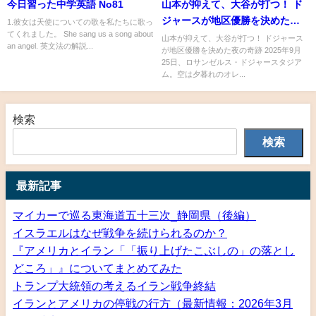
今日習った中学英語 No81
山本が抑えて、大谷が打つ！ ド
ジャースが地区優勝を決めた夜
1.彼女は天使についての歌を私たちに歌っ
てくれました。 She sang us a song about
の奇跡。
山本が抑えて、大谷が打つ！ ドジャース
an angel. 英文法の解説...
が地区優勝を決めた夜の奇跡 2025年9月
25日、ロサンゼルス・ドジャースタジア
ム。空は夕暮れのオレ...
検索
検索
最新記事
マイカーで巡る東海道五十三次_静岡県（後編）
イスラエルはなぜ戦争を続けられるのか？
『アメリカとイラン「「振り上げたこぶしの」の落とし
どころ」』についてまとめてみた
トランプ大統領の考えるイラン戦争終結
イランとアメリカの停戦の行方（最新情報：2026年3月