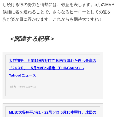
し続ける彼の努力と情熱には、敬意を表します。5月のMVP
候補に名を連ねることで、さらなるヒーローとしての道を
歩む姿が目に浮かびます。これからも期待大ですね！
＜関連する記事＞
大谷翔平、月間15HRを打てる理由 隠れた自己最高の
「24.3％」…5月MVPへ前進（Full-Count） -
Yahoo!ニュース
（出典：Yahoo!ニュース）
MLB:大谷翔平が21・22号ソロ 5月15本塁打、球団の