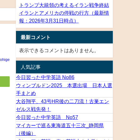
トランプ大統領の考えるイラン戦争終結
イランとアメリカの停戦の行方（最新情
報：2026年3月31日時点）
最新コメント
表示できるコメントはありません。
rohige
人気記事
今日習った中学英語 No86
ウィンブルドン2025 本選出場 日本人選
手まとめ
大谷翔平、43号HR後の二刀流！古巣エン
ゼルス戦先発！
今日習った中学英語 No57
マイカーで巡る東海道五十三次_静岡県
（後編）