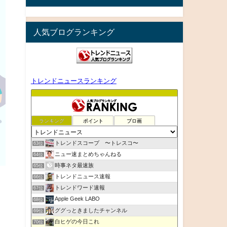
人気ブログランキング
トレンドニュースランキング
ランキング
ポイント
ブロ画
トレンドスコープ 〜トレスコ〜
63位
ニュー速まとめちゃんねる
64位
時事ネタ最速族
65位
トレンドニュース速報
66位
トレンドワード速報
67位
Apple Geek LABO
68位
ググっときましたチャンネル
69位
白ヒゲの今日これ
70位