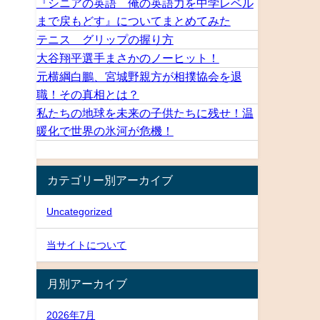
『シニアの英語 俺の英語力を中学レベル
まで戻もどす』についてまとめてみた
テニス グリップの握り方
大谷翔平選手まさかのノーヒット！
元横綱白鵬、宮城野親方が相撲協会を退
職！その真相とは？
私たちの地球を未来の子供たちに残せ！温
暖化で世界の氷河が危機！
カテゴリー別アーカイブ
Uncategorized
当サイトについて
月別アーカイブ
2026年7月