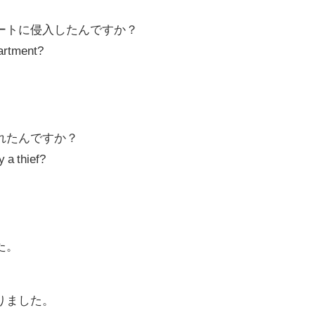
ートに侵入したんですか？
partment?
れたんですか？
y a thief?
た。
りました。