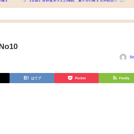
o10
Si
はてブ
Pocket
Feedly