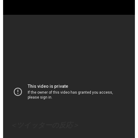
JR東日本が新たな夜行特急を導入へ…定員120人程度・全
席グリーン車の個室タイプ 2027年春ごろ予定 - YouTube
（出典 Youtube）
＜ツイッターの反応＞