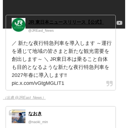
JR 東日本ニュースリリース【公式】
@JREast_News
／ 新たな夜行特急列車を導入します ～運行
を通じて地域の皆さまと新たな観光需要を
創出します～ ＼ JR東日本は乗ること自体
も目的となるような新たな夜行特急列車を
2027年春に導入します‼️
pic.x.com/vGtgMGLIT1
（出典 @JREast_News）
なおき
@naoki_min