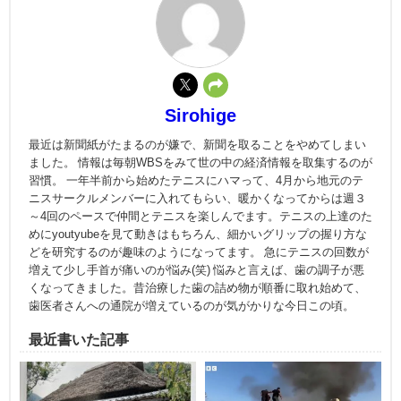
Sirohige
最近は新聞紙がたまるのが嫌で、新聞を取ることをやめてしまい
ました。 情報は毎朝WBSをみて世の中の経済情報を取集するのが
習慣。 一年半前から始めたテニスにハマって、4月から地元のテ
ニスサークルメンバーに入れてもらい、暖かくなってからは週３
～4回のペースで仲間とテニスを楽しんでます。テニスの上達のた
めにyoutyubeを見て動きはもちろん、細かいグリップの握り方な
どを研究するのが趣味のようになってます。 急にテニスの回数が
増えて少し手首が痛いのが悩み(笑) 悩みと言えば、歯の調子が悪
くなってきました。昔治療した歯の詰め物が順番に取れ始めて、
歯医者さんへの通院が増えているのが気がかりな今日この頃。
最近書いた記事