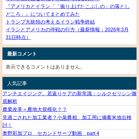
『アメリカとイラン「「振り上げたこぶしの」の落とし
どころ」』についてまとめてみた
トランプ大統領の考えるイラン戦争終結
イランとアメリカの停戦の行方（最新情報：2026年3月
31日時点）
最新コメント
表示できるコメントはありません。
人気記事
アンチエイジング。若返りケアの新常識：シルクセリシン徹
底解析
農業改革＝農地大規模化？？
見過ごされた加工業者？小泉農相、加工用に備蓄米放出検
討！
奥野彩加プロ セカンドサーブ動画 part 4