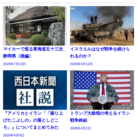
マイカーで巡る東海道五十三次_
イスラエルはなぜ戦争を続けら
静岡県（後編）
れるのか？
2026年7月13日
2026年4月12日
『アメリカとイラン「「振り上
トランプ大統領の考えるイラン
げたこぶしの」の落としどこ
戦争終結
ろ」』についてまとめてみた
2026年4月1日
2026年4月4日