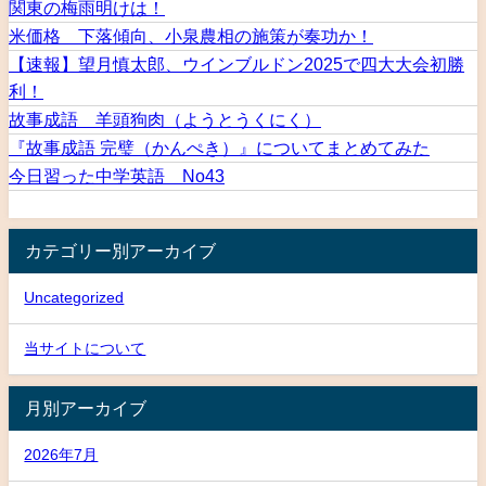
関東の梅雨明けは！
米価格 下落傾向、小泉農相の施策が奏功か！
【速報】望月慎太郎、ウインブルドン2025で四大大会初勝
利！
故事成語 羊頭狗肉（ようとうくにく）
『故事成語 完璧（かんぺき）』についてまとめてみた
今日習った中学英語 No43
カテゴリー別アーカイブ
Uncategorized
当サイトについて
月別アーカイブ
2026年7月