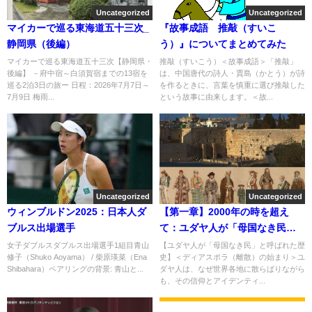
Uncategorized
Uncategorized
マイカーで巡る東海道五十三次_
『故事成語 推敲（すいこ
静岡県（後編）
う）』についてまとめてみた
マイカーで巡る東海道五十三次【静岡県・
推敲（すいこう）＜故事成語＞「推敲」
後編】 －府中宿～白須賀宿までの13宿を
は、中国唐代の詩人・賈島（かとう）が詩
巡る2泊3日の旅ー 日程：2026年7月7日～
を作るときに、言葉を慎重に選び推敲した
7月9日 梅雨...
という故事に由来します。＜故...
Uncategorized
Uncategorized
ウィンブルドン2025：日本人ダ
【第一章】2000年の時を超え
ブルス出場選手
て：ユダヤ人が「母国なき民」
と呼ばれた歴史の全貌
女子ダブルスダブルス出場選手1組目青山
【ユダヤ人が「母国なき民」と呼ばれた歴
修子（Shuko Aoyama） / 柴原瑛菜（Ena
史】＜ディアスポラ（離散）の始まり＞ユ
Shibahara）ペアリングの背景: 青山と...
ダヤ人は、なぜ世界各地に散らばりながら
も、その信仰とアイデンティ...