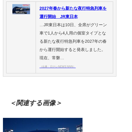
2027年春から新たな夜行特急列車を
運行開始 JR東日本
…JR東日本は10日、全席がグリーン
車で1人から4人用の個室タイプとな
る新たな夜行特急列車を2027年の春
から運行開始すると発表しました。
現在、常磐…
（出典：日テレNEWS NNN）
＜関連する画像＞