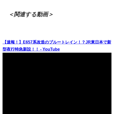
＜関連する動画＞
【速報！】E657系改造のブルートレイン！？JR東日本で新
型夜行特急新設！！ - YouTube