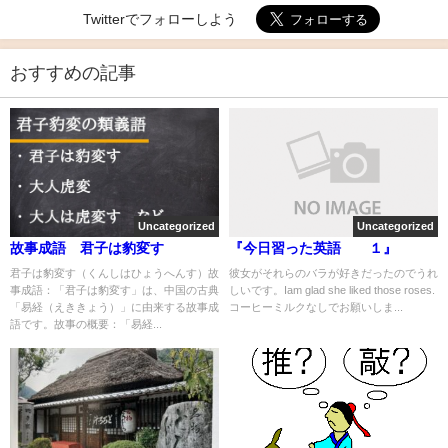
Twitterでフォローしよう
おすすめの記事
Uncategorized
Uncategorized
故事成語 君子は豹変す
『今日習った英語 １』
君子は豹変す（くんしはひょうへんす）故
彼女がそれらのバラが好きだったのでうれ
事成語：「君子は豹変す」は、中国の古典
しいです。Iam glad she liked those roses.
「易経（えききょう）」に由来する故事成
コーヒーミルクなしでお願いしま...
語です。故事の概要：「易経...