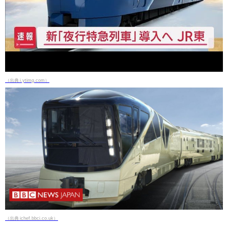
（出典 i.ytimg.com）
（出典 ichef.bbci.co.uk）