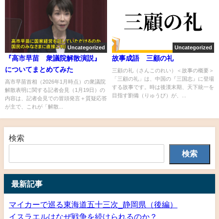
Uncategorized
Uncategorized
『高市早苗 衆議院解散演説』
故事成語 三顧の礼
についてまとめてみた
三顧の礼（さんこのれい）＜故事の概要＞
「三顧の礼」は、中国の『三国志』に登場
高市早苗首相（2026年1月時点）の衆議院
する故事です。時は後漢末期、天下統一を
解散表明に関する記者会見（1月19日）の
目指す劉備（りゅうび）が、...
内容は、記者会見での冒頭発言＋質疑応答
が主で、これが「解散...
検索
検索
最新記事
マイカーで巡る東海道五十三次_静岡県（後編）
イスラエルはなぜ戦争を続けられるのか？