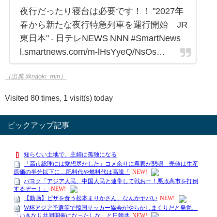
夜行だったり寝台は必要です！！ "2027年
春から新たな夜行特急列車を運行開始 JR
東日本" - 日テレNEWS NNN #SmartNews
l.smartnews.com/m-lHsYyeQ/NsOs…
（出典 @naoki_min）
Visited 80 times, 1 visit(s) today
ピックアップ記事