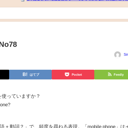
o78
Si
はてブ
Pocket
Feedly
を使っていますか？
hone?
 主語 + 動詞？」で、頻度を尋ねる表現。「mobile phone」は