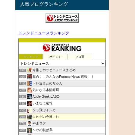
人気ブログランキング
トレンドニュースランキング
ランキング
ポイント
ブロ画
今推しホッとニュースまとめ
69位
集合！！みんなのFortune News 速報！！
70位
トレ速まとめちゃん
71位
気になる木情報局
72位
Apple Geek LABO
73位
いまなに速報
74位
ソラ飛ぶイルカ
75位
白ヒゲの今日これ
76位
やまログ
77位
Kuroの徒然草
78位