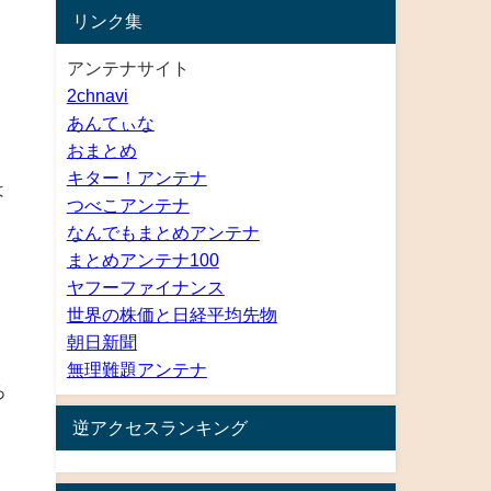
リンク集
アンテナサイト
2chnavi
あんてぃな
おまとめ
キター！アンテナ
は
つべこアンテナ
なんでもまとめアンテナ
まとめアンテナ100
ヤフーファイナンス
世界の株価と日経平均先物
朝日新聞
無理難題アンテナ
ろ
逆アクセスランキング