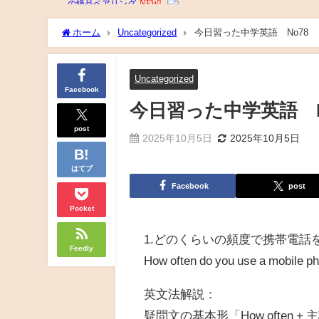
ホーム
Uncategorized
今日習った中学英語 No78
Uncategorized
Facebook
今日習った中学英語 N
post
2025年10月5日
2025年10月5日
はてブ
Facebook
post
Pocket
1.どのくらいの頻度で携帯電話
Feedly
How often do you use a mobile p
英文法解説：
疑問文の基本形「How often +