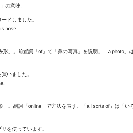
のもの」の意味。
ロードしました。
is nose.
去形」。前置詞「of」で「鼻の写真」を説明。「a photo」
。
を買いました。
ne.
。副詞「online」で方法を表す。「all sorts of」は「い
プリを使っています。