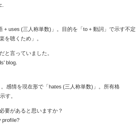
c.
 uses (三人称単数)」。目的を「to + 動詞」で示す不定
」は「音楽を聴くため」。
いだと言っていました。
s' blog.
t...」。感情を現在形で「hates (三人称単数)」。所有格
を示す。
る必要があると思いますか？
 profile?