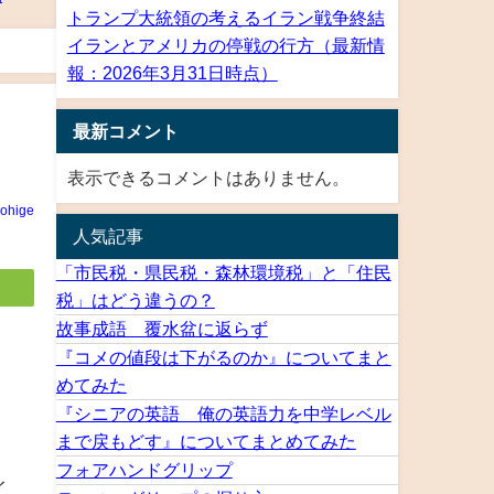
トランプ大統領の考えるイラン戦争終結
イランとアメリカの停戦の行方（最新情
報：2026年3月31日時点）
最新コメント
表示できるコメントはありません。
rohige
人気記事
「市民税・県民税・森林環境税」と「住民
税」はどう違うの？
故事成語 覆水盆に返らず
『コメの値段は下がるのか』についてまと
めてみた
『シニアの英語 俺の英語力を中学レベル
まで戻もどす』についてまとめてみた
フォアハンドグリップ
イ