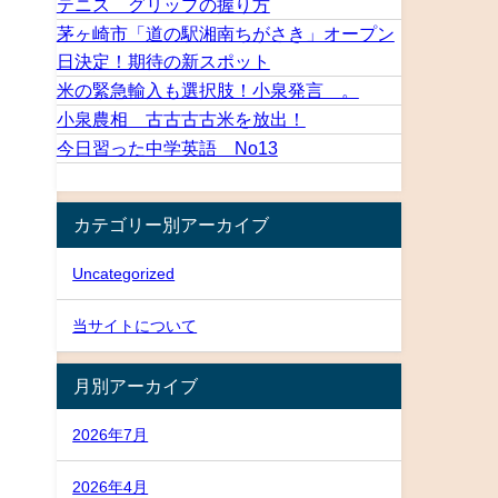
テニス グリップの握り方
茅ヶ崎市「道の駅湘南ちがさき」オープン
日決定！期待の新スポット
米の緊急輸入も選択肢！小泉発言 。
小泉農相 古古古古米を放出！
今日習った中学英語 No13
カテゴリー別アーカイブ
Uncategorized
当サイトについて
月別アーカイブ
2026年7月
2026年4月