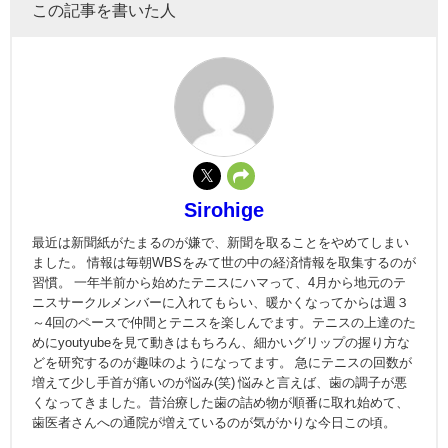
この記事を書いた人
Sirohige
最近は新聞紙がたまるのが嫌で、新聞を取ることをやめてしまい
ました。 情報は毎朝WBSをみて世の中の経済情報を取集するのが
習慣。 一年半前から始めたテニスにハマって、4月から地元のテ
ニスサークルメンバーに入れてもらい、暖かくなってからは週３
～4回のペースで仲間とテニスを楽しんでます。テニスの上達のた
めにyoutyubeを見て動きはもちろん、細かいグリップの握り方な
どを研究するのが趣味のようになってます。 急にテニスの回数が
増えて少し手首が痛いのが悩み(笑) 悩みと言えば、歯の調子が悪
くなってきました。昔治療した歯の詰め物が順番に取れ始めて、
歯医者さんへの通院が増えているのが気がかりな今日この頃。