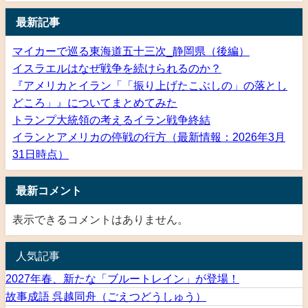
最新記事
マイカーで巡る東海道五十三次_静岡県（後編）
イスラエルはなぜ戦争を続けられるのか？
『アメリカとイラン「「振り上げたこぶしの」の落とし
どころ」』についてまとめてみた
トランプ大統領の考えるイラン戦争終結
イランとアメリカの停戦の行方（最新情報：2026年3月
31日時点）
最新コメント
表示できるコメントはありません。
人気記事
2027年春、新たな「ブルートレイン」が登場！
故事成語 呉越同舟（ごえつどうしゅう）