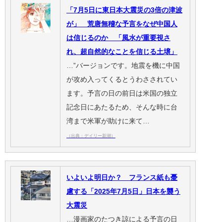
「7月5日に東日本大震災の3倍の津波
が」 荒唐無稽な予言をなぜ中国人
は信じるのか 「風水が重要視さ
れ、超自然的なことを信じる土壌」
…”バージョンです。地震を機に中国
が攻め入ってくるとうわさされてい
ます。予言の日の前日は米国の独立
記念日にあたるため、そんな時に台
湾まで米軍が助けに来て…
（出典：デイリー新潮）
いよいよ明日か？ フランス紙も憂
慮する「2025年7月5日」日本を襲う
大震災
…漫画家のたつき諒による予言の日