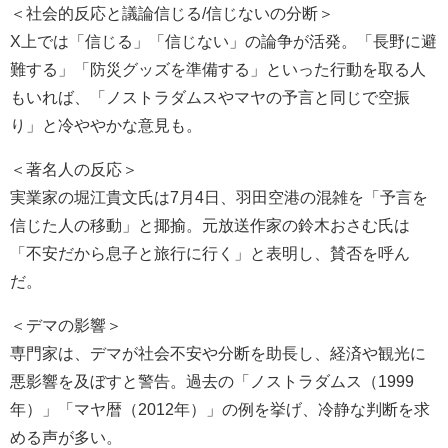
＜社会的反応と議論信じる/信じないの分断＞
X上では「信じる」「信じない」の論争が活発。「長野に避
難する」「防災グッズを準備する」といった行動を取る人
もいれば、「ノストラダムスやマヤの予言と同じで空振
り」と冷ややかな意見も。
＜著名人の反応＞
実業家の堀江貴文氏は7月4日、羽田空港の混雑を「予言を
信じた人の移動」と揶揄。元放送作家の鈴木おさむ氏は
「不安だから息子と旅行に行く」と表明し、賛否を呼ん
だ。
＜デマの影響＞
専門家は、デマが社会不安や分断を助長し、経済や観光に
悪影響を及ぼすと警告。過去の「ノストラダムス（1999
年）」「マヤ暦（2012年）」の例を挙げ、冷静な判断を求
める声が多い。