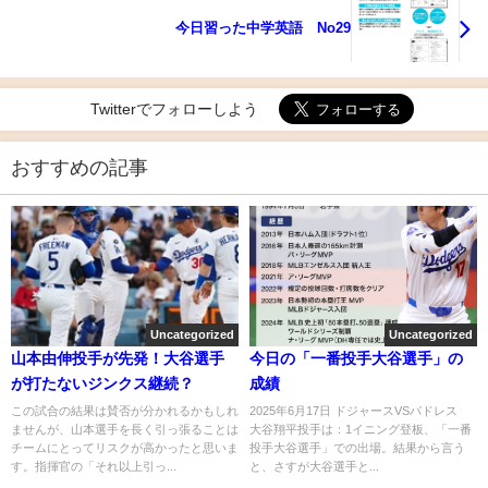
今日習った中学英語 No29
Twitterでフォローしよう
おすすめの記事
Uncategorized
Uncategorized
山本由伸投手が先発！大谷選手
今日の「一番投手大谷選手」の
が打たないジンクス継続？
成績
この試合の結果は賛否が分かれるかもしれ
2025年6月17日 ドジャースVSパドレス
ませんが、山本選手を長く引っ張ることは
大谷翔平投手は：1イニング登板、「一番
チームにとってリスクが高かったと思いま
投手大谷選手」での出場。結果から言う
す。指揮官の「それ以上引っ...
と、さすが大谷選手と...