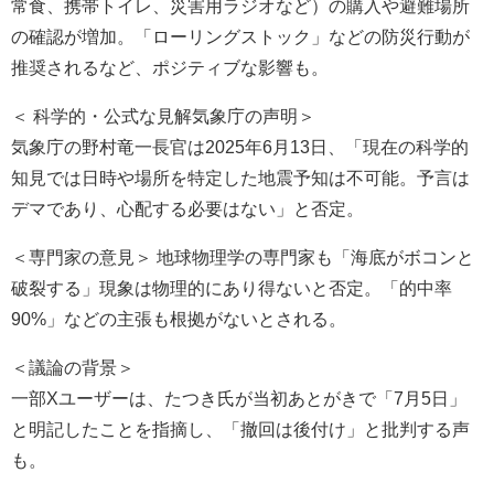
常食、携帯トイレ、災害用ラジオなど）の購入や避難場所
の確認が増加。「ローリングストック」などの防災行動が
推奨されるなど、ポジティブな影響も。
＜ 科学的・公式な見解気象庁の声明＞
気象庁の野村竜一長官は2025年6月13日、「現在の科学的
知見では日時や場所を特定した地震予知は不可能。予言は
デマであり、心配する必要はない」と否定。
＜専門家の意見＞ 地球物理学の専門家も「海底がボコンと
破裂する」現象は物理的にあり得ないと否定。「的中率
90%」などの主張も根拠がないとされる。
＜議論の背景＞
一部Xユーザーは、たつき氏が当初あとがきで「7月5日」
と明記したことを指摘し、「撤回は後付け」と批判する声
も。