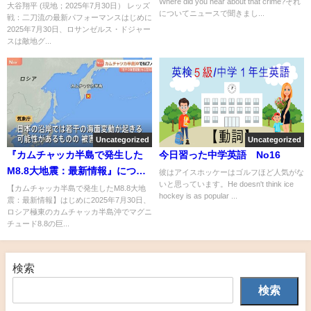
Where did you hear about that crime?それ
大谷翔平 (現地；2025年7月30日） レッズ
についてニュースで聞きまし...
戦：二刀流の最新パフォーマンスはじめに
2025年7月30日、ロサンゼルス・ドジャー
スは敵地グ...
Uncategorized
Uncategorized
『カムチャッカ半島で発生した
今日習った中学英語 No16
M8.8大地震：最新情報』につい
彼はアイスホッケーはゴルフほど人気がな
いと思っています。He doesn't think ice
てまとめてみた
【カムチャッカ半島で発生したM8.8大地
hockey is as popular ...
震：最新情報】はじめに2025年7月30日、
ロシア極東のカムチャッカ半島沖でマグニ
チュード8.8の巨...
検索
検索