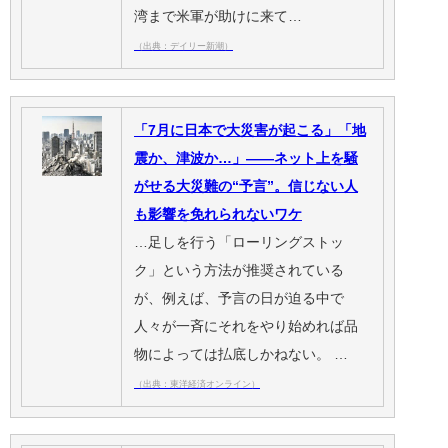
湾まで米軍が助けに来て…
（出典：デイリー新潮）
「7月に日本で大災害が起こる」「地
震か、津波か…」――ネット上を騒
がせる大災難の“予言”。信じない人
も影響を免れられないワケ
…足しを行う「ローリングストッ
ク」という方法が推奨されている
が、例えば、予言の日が迫る中で
人々が一斉にそれをやり始めれば品
物によっては払底しかねない。 …
（出典：東洋経済オンライン）