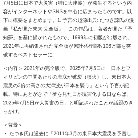
7月5日に日本で大災害（特に大津波）が発生するという内
容がインターネットやSNSを中心に広まったものです。以
下に概要をまとめます。1. 予言の起源出典: たつき諒氏の漫
画『私が見た未来 完全版』。この作品は、著者が見た「予
知夢」を基に描かれたもので、1999年に初版が出版され、
2021年に再編集された完全版が累計発行部数106万部を突
破するベストセラーに。
＜内容＞ 2021年の完全版で、2025年7月5日に「日本とフ
ィリピンの中間あたりの海底が破裂（噴火）し、東日本大
震災の3倍の高さの大津波が日本を襲う」という予言が記
載。特にあとがきで「夢を見た日が現実化する日ならば、
2025年7月5日が大災害の日」と明記されたことが話題のき
っかけ。
＜背景＞
・ たつき氏は過去に「2011年3月の東日本大震災を予言し