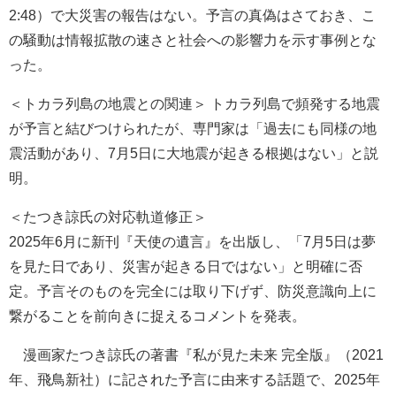
2:48）で大災害の報告はない。予言の真偽はさておき、こ
の騒動は情報拡散の速さと社会への影響力を示す事例とな
った。
＜トカラ列島の地震との関連＞ トカラ列島で頻発する地震
が予言と結びつけられたが、専門家は「過去にも同様の地
震活動があり、7月5日に大地震が起きる根拠はない」と説
明。
＜たつき諒氏の対応軌道修正＞
2025年6月に新刊『天使の遺言』を出版し、「7月5日は夢
を見た日であり、災害が起きる日ではない」と明確に否
定。予言そのものを完全には取り下げず、防災意識向上に
繋がることを前向きに捉えるコメントを発表。
漫画家たつき諒氏の著書『私が見た未来 完全版』（2021
年、飛鳥新社）に記された予言に由来する話題で、2025年