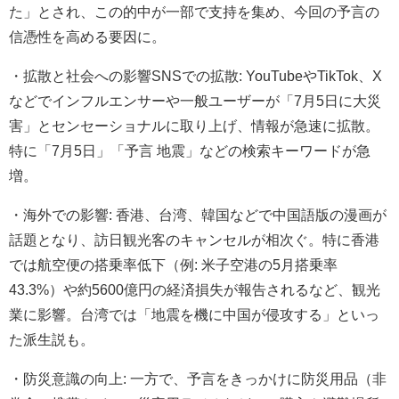
た」とされ、この的中が一部で支持を集め、今回の予言の
信憑性を高める要因に。
・拡散と社会への影響SNSでの拡散: YouTubeやTikTok、X
などでインフルエンサーや一般ユーザーが「7月5日に大災
害」とセンセーショナルに取り上げ、情報が急速に拡散。
特に「7月5日」「予言 地震」などの検索キーワードが急
増。
・海外での影響: 香港、台湾、韓国などで中国語版の漫画が
話題となり、訪日観光客のキャンセルが相次ぐ。特に香港
では航空便の搭乗率低下（例: 米子空港の5月搭乗率
43.3%）や約5600億円の経済損失が報告されるなど、観光
業に影響。台湾では「地震を機に中国が侵攻する」といっ
た派生説も。
・防災意識の向上: 一方で、予言をきっかけに防災用品（非