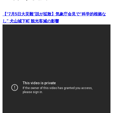
【“7月5日大災難”説が拡散】気象庁会見で“科学的根拠な
し” 犬山城下町 観光客減の影響
（出典 Youtube）
7月はガチでヤバい出来事が起こる！？当てまくってる占い