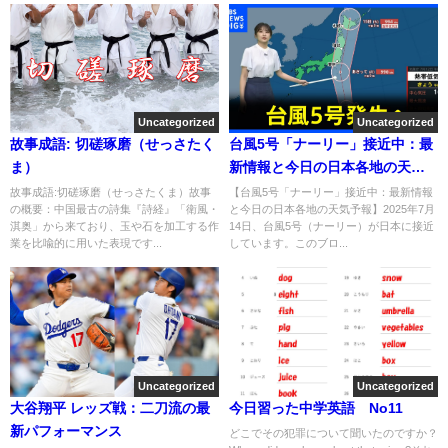
Uncategorized
Uncategorized
故事成語: 切磋琢磨（せっさたく
台風5号「ナーリー」接近中：最
ま）
新情報と今日の日本各地の天気
予報
故事成語:切磋琢磨（せっさたくま）故事
【台風5号「ナーリー」接近中：最新情報
の概要：中国最古の詩集『詩経』「衛風・
と今日の日本各地の天気予報】2025年7月
淇奥」から来ており、玉や石を加工する作
14日、台風5号（ナーリー）が日本に接近
業を比喩的に用いた表現です...
しています。このブロ...
Uncategorized
Uncategorized
大谷翔平 レッズ戦：二刀流の最
今日習った中学英語 No11
新パフォーマンス
どこでその犯罪について聞いたのですか？