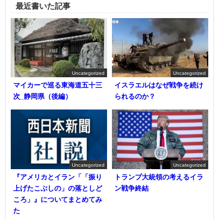
最近書いた記事
Uncategorized
Uncategorized
マイカーで巡る東海道五十三
イスラエルはなぜ戦争を続け
次_静岡県（後編）
られるのか？
Uncategorized
Uncategorized
『アメリカとイラン「「振り
トランプ大統領の考えるイラ
上げたこぶしの」の落としど
ン戦争終結
ころ」』についてまとめてみ
た