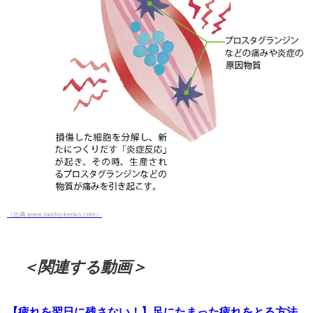
（出典 www.taisho-kenko.com）
＜関連する動画＞
【疲れを翌日に残さない！】足にたまった疲れをとる方法