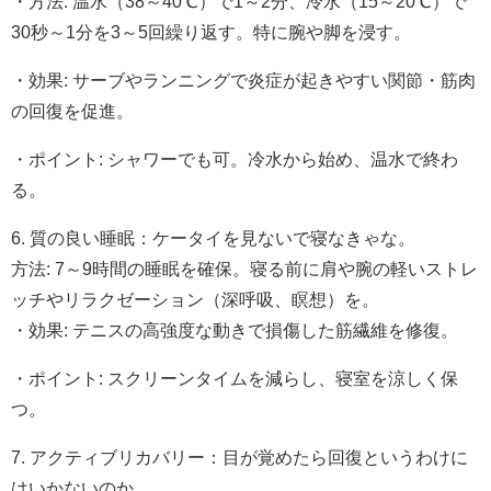
・方法: 温水（38～40℃）で1～2分、冷水（15～20℃）で
30秒～1分を3～5回繰り返す。特に腕や脚を浸す。
・効果: サーブやランニングで炎症が起きやすい関節・筋肉
の回復を促進。
・ポイント: シャワーでも可。冷水から始め、温水で終わ
る。
6. 質の良い睡眠：ケータイを見ないで寝なきゃな。
方法: 7～9時間の睡眠を確保。寝る前に肩や腕の軽いストレ
ッチやリラクゼーション（深呼吸、瞑想）を。
・効果: テニスの高強度な動きで損傷した筋繊維を修復。
・ポイント: スクリーンタイムを減らし、寝室を涼しく保
つ。
7. アクティブリカバリー：目が覚めたら回復というわけに
はいかないのか。。