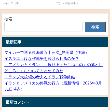
ッキーズ（勝...
ツ） ＜試合結果＞...
検索
検索
最新記事
マイカーで巡る東海道五十三次_静岡県（後編）
イスラエルはなぜ戦争を続けられるのか？
『アメリカとイラン「「振り上げたこぶしの」の落とし
どころ」』についてまとめてみた
トランプ大統領の考えるイラン戦争終結
イランとアメリカの停戦の行方（最新情報：2026年3月
31日時点）
最新コメント