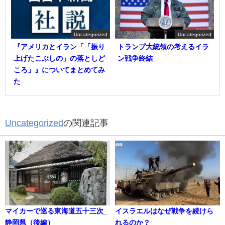
Uncategorized
Uncategorized
『アメリカとイラン「「振り
トランプ大統領の考えるイラ
上げたこぶしの」の落としど
ン戦争終結
ころ」』についてまとめてみ
た
Uncategorized
の関連記事
マイカーで巡る東海道五十三次_
イスラエルはなぜ戦争を続けら
静岡県（後編）
れるのか？