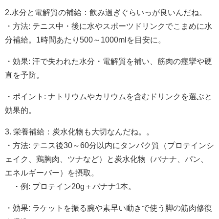
2.水分と電解質の補給：飲み過ぎぐらいっが良いんだね。
・方法: テニス中・後に水やスポーツドリンクでこまめに水
分補給。1時間あたり500～1000mlを目安に。
・効果: 汗で失われた水分・電解質を補い、筋肉の痙攣や硬
直を予防。
・ポイント: ナトリウムやカリウムを含むドリンクを選ぶと
効果的。
3. 栄養補給：炭水化物も大切なんだね。。
・方法: テニス後30～60分以内にタンパク質（プロテインシ
ェイク、鶏胸肉、ツナなど）と炭水化物（バナナ、パン、
エネルギーバー）を摂取。
・例: プロテイン20g＋バナナ1本。
・効果: ラケットを振る腕や素早い動きで使う脚の筋肉修復