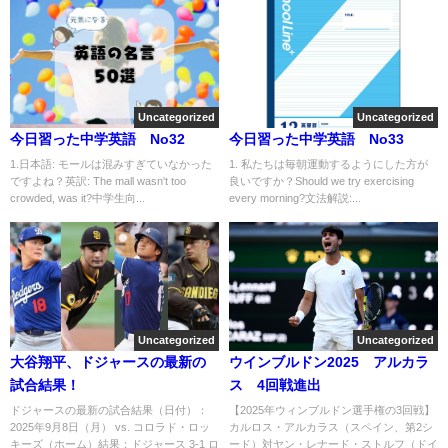
Uncategorized
Uncategorized
今日習った中学英語 No32
今日習った中学英語 No33
1.日本語: モールは混みすぎていなかった
1. 私たちは毎朝運動するようにした方が
ですよね？英訳: The mall wasn't too
良いですか？Should we try exercising
crowded, was it?中学生向...
every morning?文法解説:...
Uncategorized
Uncategorized
大谷翔平、ドジャースの最新の
ウインブルドン2025 アルカラ
試合結果！
ス 4回戦進出
ドジャースの最新の試合結果（日付）：
【2025年ウィンブルドン選手権の3回戦】
2025年9月8日（月） vs. コロラド・ロッ
カルロス・アルカラス（スペイン、第2シ
キーズ（ホーム）結果：ドジャース 3-1 ロ
ード）対ヤン・レナード・ストルフ（ドイ