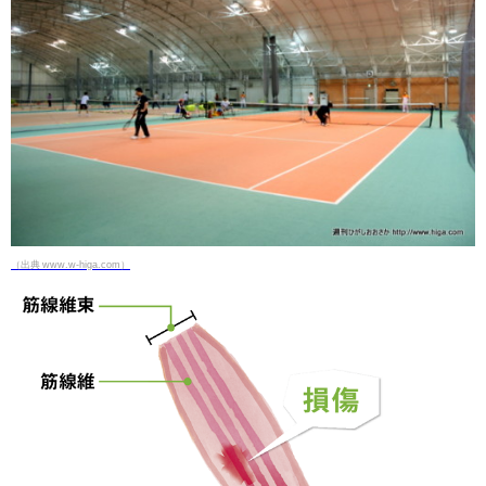
（出典 www.w-higa.com）