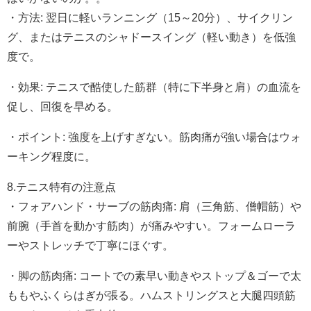
・方法: 翌日に軽いランニング（15～20分）、サイクリン
グ、またはテニスのシャドースイング（軽い動き）を低強
度で。
・効果: テニスで酷使した筋群（特に下半身と肩）の血流を
促し、回復を早める。
・ポイント: 強度を上げすぎない。筋肉痛が強い場合はウォ
ーキング程度に。
8.テニス特有の注意点
・フォアハンド・サーブの筋肉痛: 肩（三角筋、僧帽筋）や
前腕（手首を動かす筋肉）が痛みやすい。フォームローラ
ーやストレッチで丁寧にほぐす。
・脚の筋肉痛: コートでの素早い動きやストップ＆ゴーで太
ももやふくらはぎが張る。ハムストリングスと大腿四頭筋