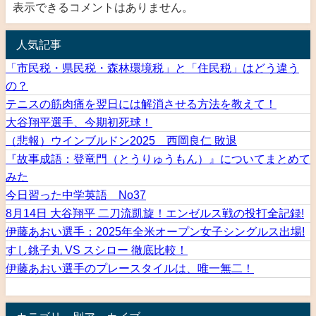
表示できるコメントはありません。
人気記事
「市民税・県民税・森林環境税」と「住民税」はどう違う
の？
テニスの筋肉痛を翌日には解消させる方法を教えて！
大谷翔平選手、今期初死球！
（悲報）ウインブルドン2025 西岡良仁 敗退
『故事成語：登竜門（とうりゅうもん）』についてまとめて
みた
今日習った中学英語 No37
8月14日 大谷翔平 二刀流凱旋！エンゼルス戦の投打全記録!
伊藤あおい選手：2025年全米オープン女子シングルス出場!
すし銚子丸 VS スシロー 徹底比較！
伊藤あおい選手のプレースタイルは、唯一無二！