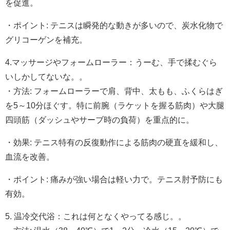
を促進。
・ポイント: テニスは瞬発的な動きが多いので、炭水化物で
グリコーゲンを補充。
4.マッサージやフォームローラー：うーむ、手で揉むぐら
いしかしてないな。。
・方法: フォームローラーで肩、背中、太もも、ふくらはぎ
を5～10分ほぐす。特に前腕（ラケットを握る筋肉）や大腿
四頭筋（ダッシュやサーブ時の負荷）を重点的に。
・効果: テニス特有の反復動作による筋肉の硬直を緩和し、
血流を改善。
・ポイント: 痛みが強い場合は軽い力で。テニス肘予防にも
有効。
5. 温冷交代浴：これは何となくやってる感じ。。