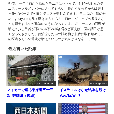
習慣。 一年半前から始めたテニスにハマって、4月から地元のテ
ニスサークルメンバーに入れてもらい、暖かくなってからは週３
～4回のペースで仲間とテニスを楽しんでます。テニスの上達のた
めにyoutyubeを見て動きはもちろん、細かいグリップの握り方な
どを研究するのが趣味のようになってます。 急にテニスの回数が
増えて少し手首が痛いのが悩み(笑) 悩みと言えば、歯の調子が悪
くなってきました。昔治療した歯の詰め物が順番に取れ始めて、
歯医者さんへの通院が増えているのが気がかりな今日この頃。
最近書いた記事
Uncategorized
Uncategorized
マイカーで巡る東海道五十三
イスラエルはなぜ戦争を続け
次_静岡県（後編）
られるのか？