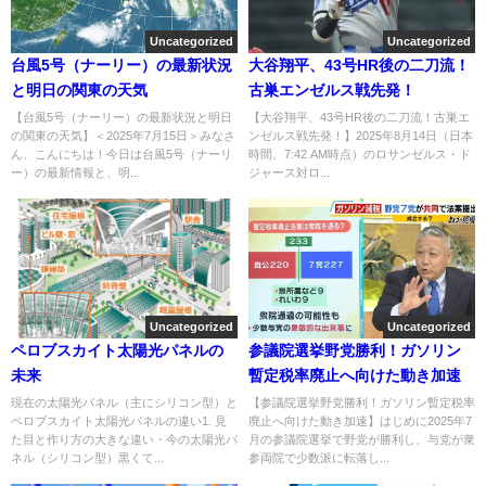
Uncategorized
Uncategorized
台風5号（ナーリー）の最新状況
大谷翔平、43号HR後の二刀流！
と明日の関東の天気
古巣エンゼルス戦先発！
【台風5号（ナーリー）の最新状況と明日
【大谷翔平、43号HR後の二刀流！古巣エ
の関東の天気】＜2025年7月15日＞みなさ
ンゼルス戦先発！】2025年8月14日（日本
ん、こんにちは！今日は台風5号（ナーリ
時間、7:42 AM時点）のロサンゼルス・ド
ー）の最新情報と、明...
ジャース対ロ...
Uncategorized
Uncategorized
ペロブスカイト太陽光パネルの
参議院選挙野党勝利！ガソリン
未来
暫定税率廃止へ向けた動き加速
現在の太陽光パネル（主にシリコン型）と
【参議院選挙野党勝利！ガソリン暫定税率
ペロブスカイト太陽光パネルの違い1. 見
廃止へ向けた動き加速】はじめに2025年7
た目と作り方の大きな違い・今の太陽光パ
月の参議院選挙で野党が勝利し、与党が衆
ネル（シリコン型）黒くて...
参両院で少数派に転落し...