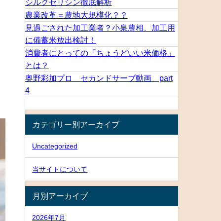
シルクセリシン徹底解析
農業改革＝農地大規模化？？
見過ごされた加工業者？小泉農相、加工用
に備蓄米放出検討！
消費者にとっての「ちょうどいい米価格」
とは？
奥野彩加プロ セカンドサーブ動画 part
4
カテゴリー別アーカイブ
Uncategorized
当サイトについて
月別アーカイブ
2026年7月