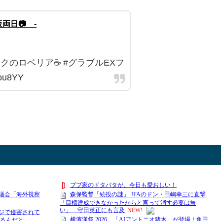
阪両日📷´-
のロベリア☕️ #グラブルEXフ
bu8YY
y