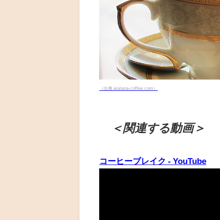
（出典 aratana-coffee.com）
＜関連する動画＞
コーヒーブレイク - YouTube