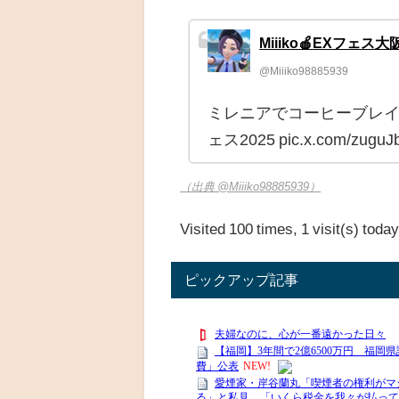
Miiiko🍎EXフェス大
@Miiiko98885939
ミレニアでコーヒーブレイク
ェス2025 pic.x.com/zuguJ
（出典 @Miiiko98885939）
Visited 100 times, 1 visit(s) toda
ピックアップ記事