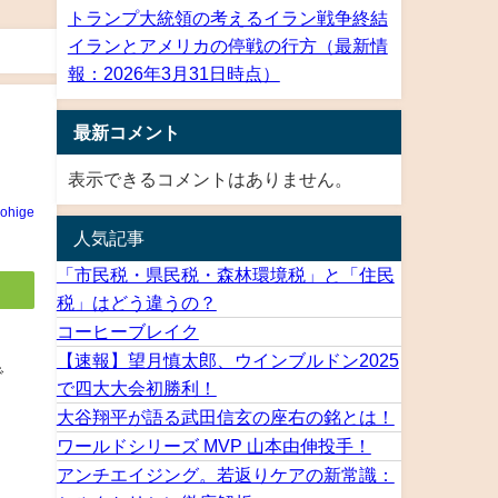
トランプ大統領の考えるイラン戦争終結
イランとアメリカの停戦の行方（最新情
報：2026年3月31日時点）
最新コメント
表示できるコメントはありません。
rohige
人気記事
「市民税・県民税・森林環境税」と「住民
税」はどう違うの？
コーヒーブレイク
【速報】望月慎太郎、ウインブルドン2025
で
で四大大会初勝利！
大谷翔平が語る武田信玄の座右の銘とは！
ワールドシリーズ MVP 山本由伸投手！
アンチエイジング。若返りケアの新常識：