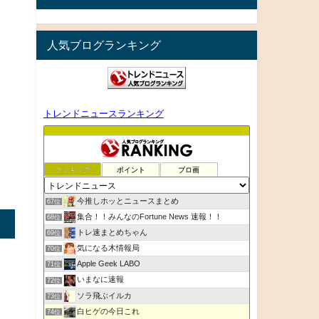
人気ブログランキング
トレンドニュースランキング
ランキング
ポイント
ブロ画
今推しホッとニュースまとめ
67位
集合！！みんなのFortune News 速報！！
68位
トレ速まとめちゃん
69位
気になる木情報局
70位
Apple Geek LABO
71位
いまなに速報
72位
ソラ飛ぶイルカ
73位
白ヒゲの今日これ
74位