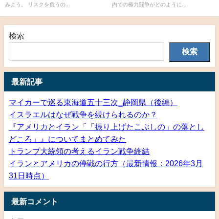
みよう。 リスクを負うの...
内での権力闘争がどのように...
検索
検索
最新記事
マイカーで巡る東海道五十三次_静岡県（後編）
イスラエルはなぜ戦争を続けられるのか？
『アメリカとイラン「「振り上げたこぶしの」の落とし
どころ」』についてまとめてみた
トランプ大統領の考えるイラン戦争終結
イランとアメリカの停戦の行方（最新情報：2026年3月
31日時点）
最新コメント