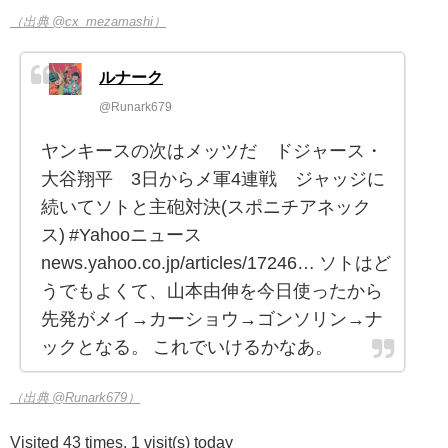
（出典 @cx_mezamashi）
ルナーク
@Runark679
ヤンキースの次はメッツだ ドジャース・
大谷翔平 3日からメ軍4連戦 ジャッジに
続いてソトと主砲対決(スポニチアネック
ス) #Yahooニュース
news.yahoo.co.jp/articles/17246… ソトはど
うでもよくて、山本由伸を今日使ったから
先発がメイ→カーショウ→ゴンソリン→ナ
ックとなる。 これでいけるかなあ。
（出典 @Runark679）
Visited 43 times, 1 visit(s) today