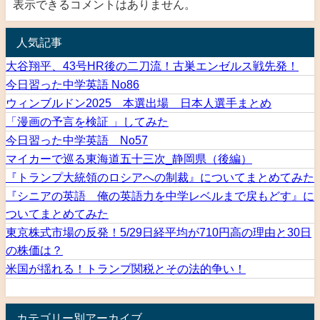
表示できるコメントはありません。
人気記事
大谷翔平、43号HR後の二刀流！古巣エンゼルス戦先発！
今日習った中学英語 No86
ウィンブルドン2025 本選出場 日本人選手まとめ
「漫画の予言を検証 」してみた
今日習った中学英語 No57
マイカーで巡る東海道五十三次_静岡県（後編）
『トランプ大統領のロシアへの制裁』についてまとめてみた
『シニアの英語 俺の英語力を中学レベルまで戻もどす』に
ついてまとめてみた
東京株式市場の反発！5/29日経平均が710円高の理由と30日
の株価は？
米国が揺れる！トランプ関税とその法的争い！
カテゴリー別アーカイブ