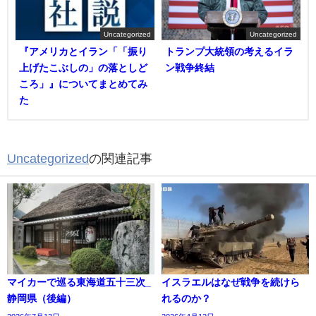
Uncategorized
Uncategorized
『アメリカとイラン「「振り
トランプ大統領の考えるイラ
上げたこぶしの」の落としど
ン戦争終結
ころ」』についてまとめてみ
た
Uncategorized
の関連記事
マイカーで巡る東海道五十三次_
イスラエルはなぜ戦争を続けら
静岡県（後編）
れるのか？