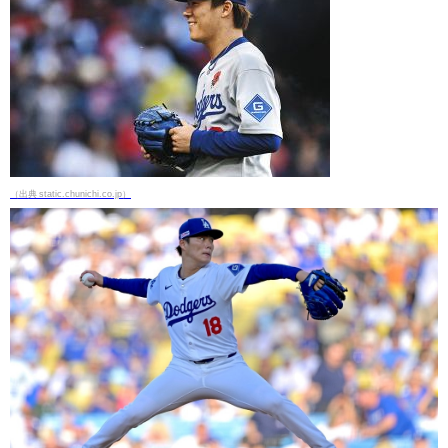
（出典 static.chunichi.co.jp）