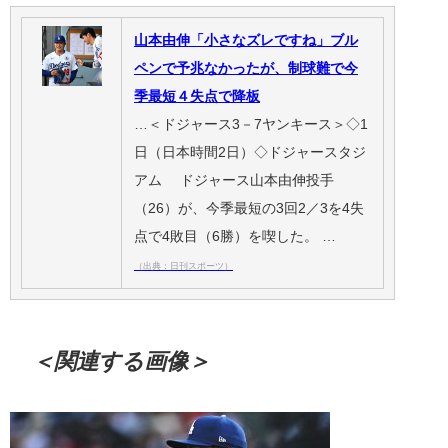
山本由伸「小さなズレですね」ブル
ペンで予兆なかったが、制球難で今
季最短４失点で降板
…＜ドジャース3－7ヤンキース＞◇1
日（日本時間2日）◇ドジャースタジ
アム ドジャース山本由伸投手
（26）が、今季最短の3回2／3を4失
点で4敗目（6勝）を喫した。 …
（出典：日刊スポーツ）
＜関連する画像＞