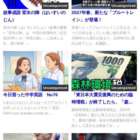
Uncategorized
Uncategorized
故事成語 背水の陣（はいすいの
2027年春、新たな「ブルートレ
じん）
イン」が登場！
背水の陣（はいすいのじん）<故事の概要
筆者にとってブルートレインと言えば、か
>「背水の陣」は、中国の前漢時代（紀元
つて日本を走っていた青い寝台列車で、
前204年）の「井陘の戦い」に由来しま
1988年から運行が始まり、2020年代に運
す。漢の将軍・...
行は終了した、札幌駅...
Uncategorized
Uncategorized
今日習った中学英語 No76
「東日本大震災復興のための臨
時増税」が終了したら、「森林
1.あなたのおじいさんは一人でアカウント
を作ったんじゃないんですか？ 英訳:
環境税」で倍返し！
森林環境税とは森林環境税は、2024年
Didn't your grandpa create an ...
（令和6年）度から導入された日本の国税
で、森林の整備・保全や気候変動対策を目
的として課される税金です。...