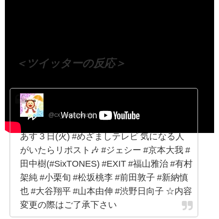
（出典 Youtube）
＜ツイッターの反応＞
めざましテレビ
@cx_mezamashi
あす３日(火) #めざましテレビ 気になる人
がいたらリポスト🎶 #ジェシー #京本大我 #
田中樹(#SixTONES) #EXIT #福山雅治 #有村
架純 #小栗旬 #松坂桃李 #前田敦子 #新納慎
也 #大谷翔平 #山本由伸 #渋野日向子 ☆内容
変更の際はご了承下さい