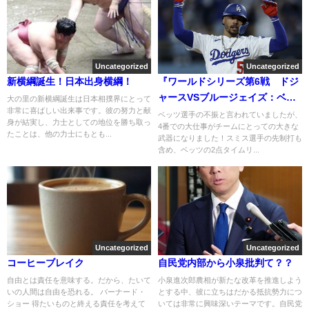
Uncategorized
Uncategorized
新横綱誕生！日本出身横綱！
『ワールドシリーズ第6戦 ドジ
ャースVSブルージェイズ：ベッ
大の里の新横綱誕生は日本相撲界にとって
非常に喜ばしい出来事です。彼の努力と献
ツ意地のタイムリー！』につい
ベッツ選手の不振と言われていましたが、
身が結実し、力士としての地位を勝ち取っ
4番での大仕事がチームにとっての大きな
てまとめてみた
たことは、他の力士にもとも...
武器になりました！スミス選手の先制打も
含め、ベッツの2点タイムリ...
Uncategorized
Uncategorized
コーヒーブレイク
自民党内部から小泉批判て？？
自由とは責任を意味する。だから、たいて
小泉進次郎農相が新たな改革を推進しよう
いの人間は自由を恐れる。 バーナード・
とする中、彼に立ちはだかる抵抗勢力につ
ショー 得たいものと終える責任を考えて
いては非常に興味深いテーマです。自民党