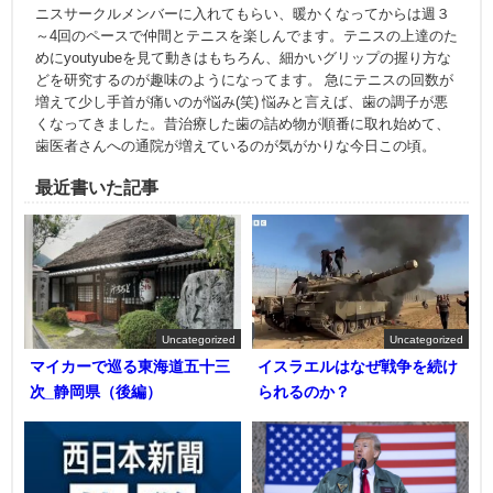
ニスサークルメンバーに入れてもらい、暖かくなってからは週３
～4回のペースで仲間とテニスを楽しんでます。テニスの上達のた
めにyoutyubeを見て動きはもちろん、細かいグリップの握り方な
どを研究するのが趣味のようになってます。 急にテニスの回数が
増えて少し手首が痛いのが悩み(笑) 悩みと言えば、歯の調子が悪
くなってきました。昔治療した歯の詰め物が順番に取れ始めて、
歯医者さんへの通院が増えているのが気がかりな今日この頃。
最近書いた記事
Uncategorized
Uncategorized
マイカーで巡る東海道五十三
イスラエルはなぜ戦争を続け
次_静岡県（後編）
られるのか？