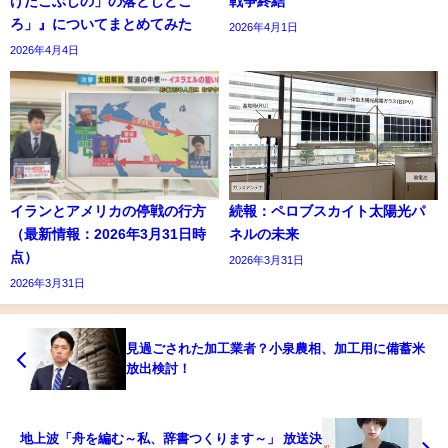
げたこぶしの」の落としどこ
戦争終結
ろ」』についてまとめてみた
2026年4月1日
2026年4月4日
イランとアメリカの停戦の行方
続報：ペロブスカイト太陽光パ
（最新情報：2026年3月31日時
ネルの未来
点）
2026年3月31日
2026年3月31日
見過ごされた加工業者？小泉農相、加工用に備蓄米
放出検討！
地上波「舟を編む～私、辞書つくります～」 放送決