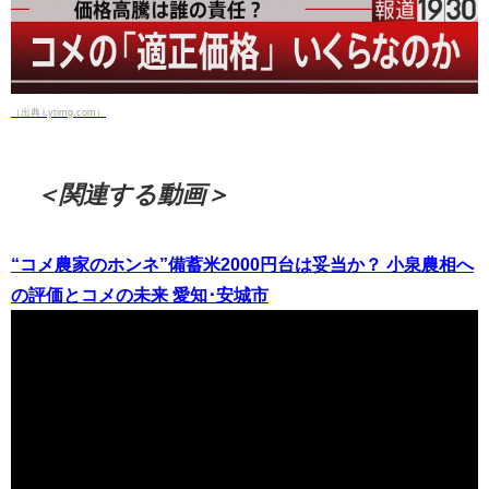
（出典 i.ytimg.com）
＜関連する動画＞
“コメ農家のホンネ”備蓄米2000円台は妥当か？ 小泉農相へ
の評価とコメの未来 愛知･安城市