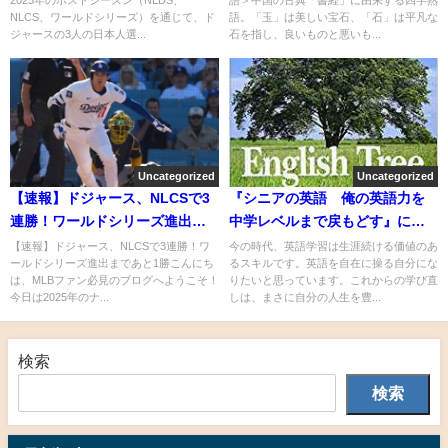
NLCS、ワールドシリーズ）を通じて、ド
語。「玉」は美しい宝石、「石」は平凡な
ジャースの3人の日本人選...
石を指し、良いものと悪いも...
Uncategorized
Uncategorized
【速報】ドジャース、NLCSで3
『シニアの英語 俺の英語力を
連勝！ワールドシリーズ進出ま
中学レベルまで戻もどす』につ
であと1勝
いてまとめてみた
【速報】ドジャース、NLCSで3連勝！ワ
今の時代、英語学習は生涯続ける価値のあ
ールドシリーズ進出まであと1勝こんにち
るスキルです。英語を自在に操る自分にな
は、MLBファン必見のブログへようこそ！
りたいと思っています。これからの学び直
今日は2025年のナ...
しは、まさに自分の人生を豊...
検索
検索