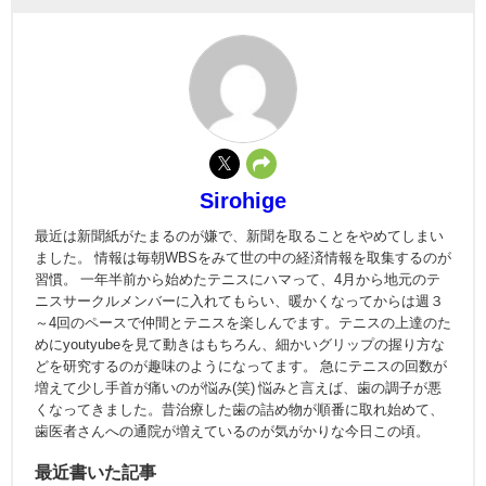
Sirohige
最近は新聞紙がたまるのが嫌で、新聞を取ることをやめてしまい
ました。 情報は毎朝WBSをみて世の中の経済情報を取集するのが
習慣。 一年半前から始めたテニスにハマって、4月から地元のテ
ニスサークルメンバーに入れてもらい、暖かくなってからは週３
～4回のペースで仲間とテニスを楽しんでます。テニスの上達のた
めにyoutyubeを見て動きはもちろん、細かいグリップの握り方な
どを研究するのが趣味のようになってます。 急にテニスの回数が
増えて少し手首が痛いのが悩み(笑) 悩みと言えば、歯の調子が悪
くなってきました。昔治療した歯の詰め物が順番に取れ始めて、
歯医者さんへの通院が増えているのが気がかりな今日この頃。
最近書いた記事