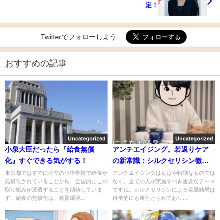
定！
Twitterでフォローしよう
おすすめの記事
Uncategorized
Uncategorized
小泉大臣だったら『給食無償
アンチエイジング。若返りケア
化』すぐできる気がする！
の新常識：シルクセリシン徹底
解析
東京都ではすでに公立の小中学校で給食が
アンチエイジングはもはや特別なものでは
無償化されていることから、全国的にこの
なく、全ての人が実施すべき重要なテーマ
取り組みが浸透することを期待していま
ですね。シルクセリシンによる美肌効果は
す。給食の無償化は、教育環境...
科学的にも裏付けられており...