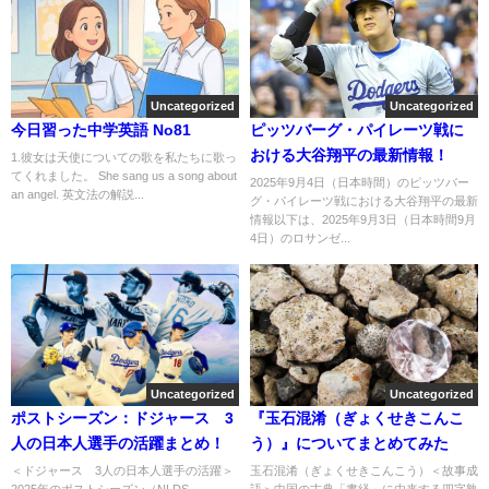
Uncategorized
Uncategorized
今日習った中学英語 No81
ピッツバーグ・パイレーツ戦に
おける大谷翔平の最新情報！
1.彼女は天使についての歌を私たちに歌っ
てくれました。 She sang us a song about
2025年9月4日（日本時間）のピッツバー
an angel. 英文法の解説...
グ・パイレーツ戦における大谷翔平の最新
情報以下は、2025年9月3日（日本時間9月
4日）のロサンゼ...
Uncategorized
Uncategorized
ポストシーズン：ドジャース 3
『玉石混淆（ぎょくせきこんこ
人の日本人選手の活躍まとめ！
う）』についてまとめてみた
＜ドジャース 3人の日本人選手の活躍＞
玉石混淆（ぎょくせきこんこう）＜故事成
2025年のポストシーズン（NLDS、
語＞中国の古典「書経」に由来する四字熟