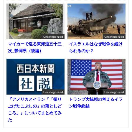
Uncategorized
Uncategorized
マイカーで巡る東海道五十三
イスラエルはなぜ戦争を続け
次_静岡県（後編）
られるのか？
Uncategorized
Uncategorized
『アメリカとイラン「「振り
トランプ大統領の考えるイラ
上げたこぶしの」の落としど
ン戦争終結
ころ」』についてまとめてみ
た