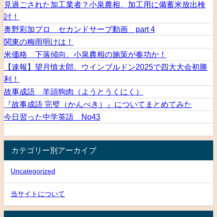
見過ごされた加工業者？小泉農相、加工用に備蓄米放出検
討！
奥野彩加プロ セカンドサーブ動画 part 4
関東の梅雨明けは！
米価格 下落傾向、小泉農相の施策が奏功か！
【速報】望月慎太郎、ウインブルドン2025で四大大会初勝
利！
故事成語 羊頭狗肉（ようとうくにく）
『故事成語 完璧（かんぺき）』についてまとめてみた
今日習った中学英語 No43
カテゴリー別アーカイブ
Uncategorized
当サイトについて