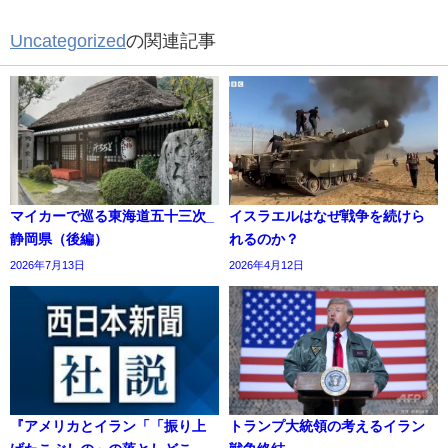
Uncategorized
の関連記事
マイカーで巡る東海道五十三次_
イスラエルはなぜ戦争を続けら
静岡県（後編）
れるのか？
2026年7月13日
2026年4月12日
『アメリカとイラン「「振り上
トランプ大統領の考えるイラン