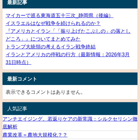
最新記事
マイカーで巡る東海道五十三次_静岡県（後編）
イスラエルはなぜ戦争を続けられるのか？
『アメリカとイラン「「振り上げたこぶしの」の落とし
どころ」』についてまとめてみた
トランプ大統領の考えるイラン戦争終結
イランとアメリカの停戦の行方（最新情報：2026年3月
31日時点）
最新コメント
表示できるコメントはありません。
人気記事
アンチエイジング。若返りケアの新常識：シルクセリシン徹
底解析
農業改革＝農地大規模化？？