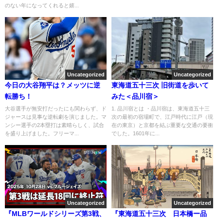
のない年になってくれると嬉...
Uncategorized
Uncategorized
今日の大谷翔平は？メッツに逆
東海道五十三次 旧街道を歩いて
転勝ち！
みた＜品川宿＞
大谷選手が無安打だったにも関わらず、ド
1. 品川宿とは ・品川宿は、東海道五十三
ジャースは見事な逆転劇を演じました。マ
次の最初の宿場町で、江戸時代に江戸（現
ンシー選手の2本塁打は素晴らしく、試合
在の東京）と京都を結ぶ重要な交通の要衝
を盛り上げました。フリーマ...
でした。1601年に...
Uncategorized
Uncategorized
『MLBワールドシリーズ第3戦、
『東海道五十三次 日本橋ー品