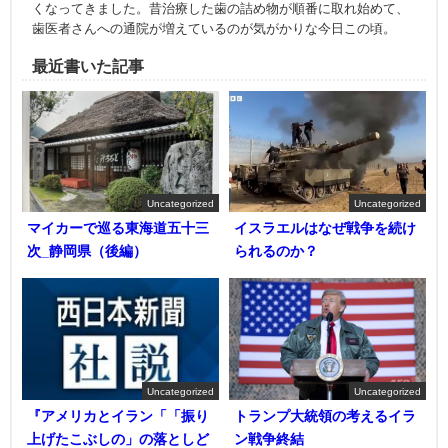
くなってきました。昔治療した歯の詰め物が順番に取れ始めて、
歯医者さんへの通院が増えているのが気がかりな今日この頃。
最近書いた記事
Uncategorized
Uncategorized
マイカーで巡る東海道五十三
イスラエルはなぜ戦争を続け
次_静岡県（後編）
られるのか？
Uncategorized
Uncategorized
『アメリカとイラン「「振り
トランプ大統領の考えるイラ
上げたこぶしの」の落としど
ン戦争終結