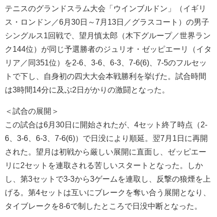
テニスのグランドスラム大会「ウインブルドン」（イギリ
ス・ロンドン／6月30日～7月13日／グラスコート）の男子
シングルス1回戦で、望月慎太郎（木下グループ／世界ラン
ク144位）が同じ予選勝者のジュリオ・ゼッピエーリ（イタ
リア／同351位）を2-6、3-6、6-3、7-6(6)、7-5のフルセッ
トで下し、自身初の四大大会本戦勝利を挙げた。試合時間
は3時間14分に及ぶ2日がかりの激闘となった。
＜試合の展開＞
この試合は6月30日に開始されたが、4セット終了時点（2-
6、3-6、6-3、7-6(6)）で日没により順延。翌7月1日に再開
された。望月は初戦から厳しい展開に直面し、ゼッピエー
リに2セットを連取される苦しいスタートとなった。しか
し、第3セットで3-3から3ゲームを連取し、反撃の狼煙を上
げる。第4セットは互いにブレークを奪い合う展開となり、
タイブレークを8-6で制したところで日没中断となった。