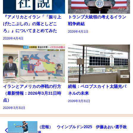
『アメリカとイラン「「振り上
トランプ大統領の考えるイラン
げたこぶしの」の落としどこ
戦争終結
ろ」』についてまとめてみた
2026年4月1日
2026年4月4日
イランとアメリカの停戦の行方
続報：ペロブスカイト太陽光パ
（最新情報：2026年3月31日時
ネルの未来
点）
2026年3月31日
2026年3月31日
（悲報） ウインブルドン2025 伊藤あおい選手敗
退