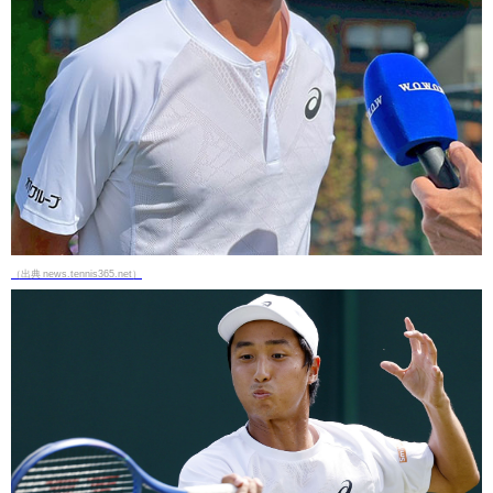
（出典 news.tennis365.net）