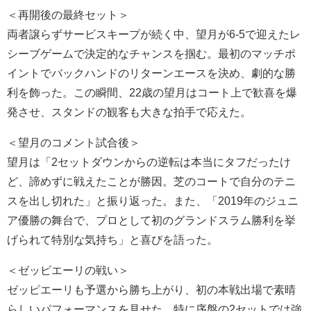
＜再開後の最終セット＞
両者譲らずサービスキープが続く中、望月が6-5で迎えたレ
シーブゲームで決定的なチャンスを掴む。最初のマッチポ
イントでバックハンドのリターンエースを決め、劇的な勝
利を飾った。この瞬間、22歳の望月はコート上で歓喜を爆
発させ、スタンドの観客も大きな拍手で応えた。
＜望月のコメント試合後＞
望月は「2セットダウンからの逆転は本当にタフだったけ
ど、諦めずに戦えたことが勝因。芝のコートで自分のテニ
スを出し切れた」と振り返った。また、「2019年のジュニ
ア優勝の舞台で、プロとして初のグランドスラム勝利を挙
げられて特別な気持ち」と喜びを語った。
＜ゼッピエーリの戦い＞
ゼッピエーリも予選から勝ち上がり、初の本戦出場で素晴
らしいパフォーマンスを見せた。特に序盤の2セットでは強