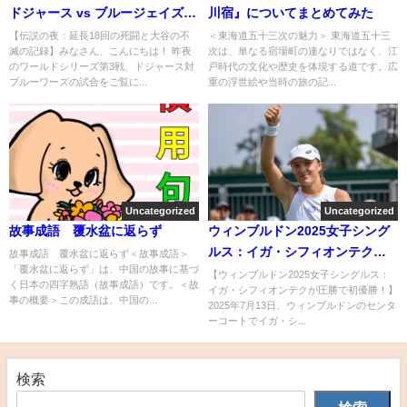
ドジャース vs ブルージェイズ –
川宿』についてまとめてみた
18回の死闘』についてまとめて
【伝説の夜：延長18回の死闘と大谷の不
＜東海道五十三次の魅力＞ 東海道五十三
滅の記録】みなさん、こんにちは！ 昨夜
次は、単なる宿場町の連なりではなく、江
みた
のワールドシリーズ第3戦、ドジャース対
戸時代の文化や歴史を体現する道です。広
ブルーワーズの試合をご覧に...
重の浮世絵や当時の旅の記...
Uncategorized
Uncategorized
故事成語 覆水盆に返らず
ウィンブルドン2025女子シング
ルス：イガ・シフィオンテクが
故事成語 覆水盆に返らず＜故事成語＞
「覆水盆に返らず」は、中国の故事に基づ
圧勝で初優勝！
【ウィンブルドン2025女子シングルス：
く日本の四字熟語（故事成語）です。＜故
イガ・シフィオンテクが圧勝で初優勝！】
事の概要＞この成語は、中国の...
2025年7月13日、ウィンブルドンのセンタ
ーコートでイガ・シ...
検索