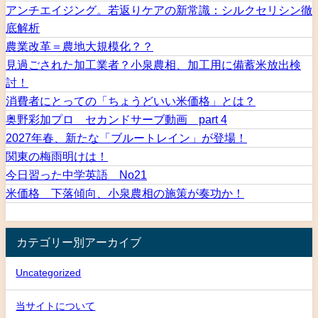
アンチエイジング。若返りケアの新常識：シルクセリシン徹
底解析
農業改革＝農地大規模化？？
見過ごされた加工業者？小泉農相、加工用に備蓄米放出検
討！
消費者にとっての「ちょうどいい米価格」とは？
奥野彩加プロ セカンドサーブ動画 part 4
2027年春、新たな「ブルートレイン」が登場！
関東の梅雨明けは！
今日習った中学英語 No21
米価格 下落傾向、小泉農相の施策が奏功か！
カテゴリー別アーカイブ
Uncategorized
当サイトについて