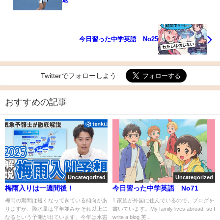
今日習った中学英語 No25
Twitterでフォローしよう
おすすめの記事
Uncategorized
Uncategorized
梅雨入りは一週間後！
今日習った中学英語 No71
梅雨の期間は短くなってきている傾向があ
1.家族が外国に住んでいるので、ブログを
りますが、降水量は平年並みかそれ以上に
書いています。My family lives abroad, so I
なるという予測が出ています。今年は水害
write a blog.英...