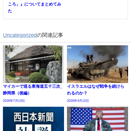
ころ」』についてまとめてみ
た
Uncategorized
の関連記事
マイカーで巡る東海道五十三次_
イスラエルはなぜ戦争を続けら
静岡県（後編）
れるのか？
2026年7月13日
2026年4月12日