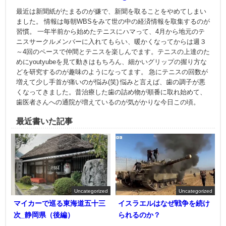
最近は新聞紙がたまるのが嫌で、新聞を取ることをやめてしまい
ました。 情報は毎朝WBSをみて世の中の経済情報を取集するのが
習慣。 一年半前から始めたテニスにハマって、4月から地元のテ
ニスサークルメンバーに入れてもらい、暖かくなってからは週３
～4回のペースで仲間とテニスを楽しんでます。テニスの上達のた
めにyoutyubeを見て動きはもちろん、細かいグリップの握り方な
どを研究するのが趣味のようになってます。 急にテニスの回数が
増えて少し手首が痛いのが悩み(笑) 悩みと言えば、歯の調子が悪
くなってきました。昔治療した歯の詰め物が順番に取れ始めて、
歯医者さんへの通院が増えているのが気がかりな今日この頃。
最近書いた記事
Uncategorized
Uncategorized
マイカーで巡る東海道五十三
イスラエルはなぜ戦争を続け
次_静岡県（後編）
られるのか？