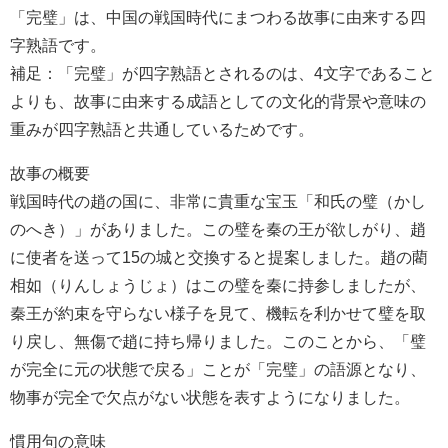
「完璧」は、中国の戦国時代にまつわる故事に由来する四
字熟語です。
補足：「完璧」が四字熟語とされるのは、4文字であること
よりも、故事に由来する成語としての文化的背景や意味の
重みが四字熟語と共通しているためです。
故事の概要
戦国時代の趙の国に、非常に貴重な宝玉「和氏の璧（かし
のへき）」がありました。この璧を秦の王が欲しがり、趙
に使者を送って15の城と交換すると提案しました。趙の藺
相如（りんしょうじょ）はこの璧を秦に持参しましたが、
秦王が約束を守らない様子を見て、機転を利かせて璧を取
り戻し、無傷で趙に持ち帰りました。このことから、「璧
が完全に元の状態で戻る」ことが「完璧」の語源となり、
物事が完全で欠点がない状態を表すようになりました。
慣用句の意味