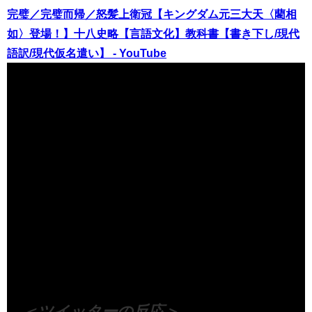
完璧／完璧而帰／怒髪上衛冠【キングダム元三大天〈藺相
如〉登場！】十八史略【言語文化】教科書【書き下し/現代
語訳/現代仮名遣い】 - YouTube
（出典 Youtube）
＜ツイッターの反応＞