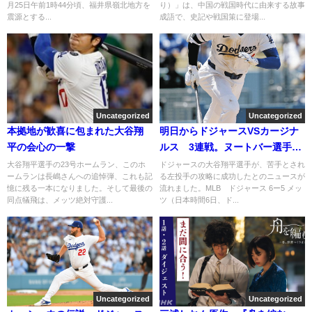
月25日午前1時44分頃、福井県嶺北地方を
り）」は、中国の戦国時代に由来する故事
震源とする...
成語で、史記や戦国策に登場...
Uncategorized
Uncategorized
本拠地が歓喜に包まれた大谷翔
明日からドジャースVSカージナ
平の会心の一撃
ルス 3連戦。ヌートバー選手所
属！
大谷翔平選手の23号ホームラン、このホ
ドジャースの大谷翔平選手が、苦手とされ
ームランは長嶋さんへの追悼弾、これも記
る左投手の攻略に成功したとのニュースが
憶に残る一本になりました。そして最後の
流れました。MLB ドジャース 6ー5 メッ
同点犠飛は、メッツ絶対守護...
ツ（日本時間6日、ド...
Uncategorized
Uncategorized