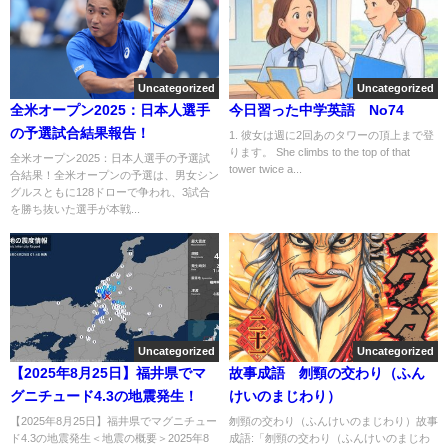
Uncategorized
Uncategorized
全米オープン2025：日本人選手
今日習った中学英語 No74
の予選試合結果報告！
1. 彼女は週に2回あのタワーの頂上まで登
ります。 She climbs to the top of that
全米オープン2025：日本人選手の予選試
tower twice a...
合結果！全米オープンの予選は、男女シン
グルスともに128ドローで争われ、3試合
を勝ち抜いた選手が本戦...
Uncategorized
Uncategorized
【2025年8月25日】福井県でマ
故事成語 刎頸の交わり（ふん
グニチュード4.3の地震発生！
けいのまじわり）
【2025年8月25日】福井県でマグニチュー
刎頸の交わり（ふんけいのまじわり）故事
ド4.3の地震発生＜地震の概要＞2025年8
成語:「刎頸の交わり（ふんけいのまじわ