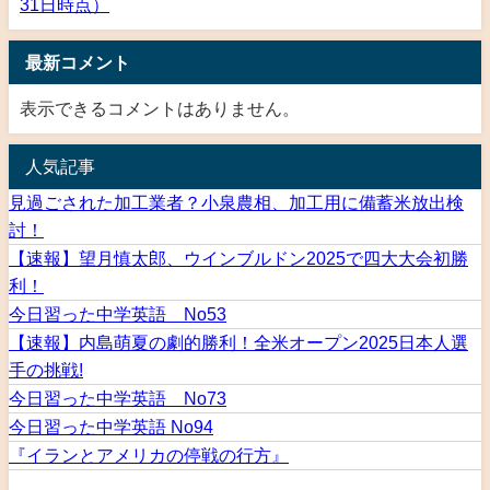
31日時点）
最新コメント
表示できるコメントはありません。
人気記事
見過ごされた加工業者？小泉農相、加工用に備蓄米放出検
討！
【速報】望月慎太郎、ウインブルドン2025で四大大会初勝
利！
今日習った中学英語 No53
【速報】内島萌夏の劇的勝利！全米オープン2025日本人選
手の挑戦!
今日習った中学英語 No73
今日習った中学英語 No94
『イランとアメリカの停戦の行方』