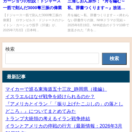
カーショウの伝説：ドジャース
三浦しおん原作；『舟を編む～
一筋で刻んだ3000奪三振の偉業
私、辞書つくります～』放送完
結！
【ドジャース一筋で刻んだ3000奪三振の
舟を編む～私、辞書つくります～＜終わら
偉業】 ロサンゼルス・ドジャースのクレ
ない辞書作りの旅、NHKドラマが完結＞
イトン・カーショウ投手（37歳）が、
2025年8月19日、NHK総合のドラマ10枠で
2025年7月2日（日本時...
放送された『舟を...
検索
検索
最新記事
マイカーで巡る東海道五十三次_静岡県（後編）
イスラエルはなぜ戦争を続けられるのか？
『アメリカとイラン「「振り上げたこぶしの」の落とし
どころ」』についてまとめてみた
トランプ大統領の考えるイラン戦争終結
イランとアメリカの停戦の行方（最新情報：2026年3月