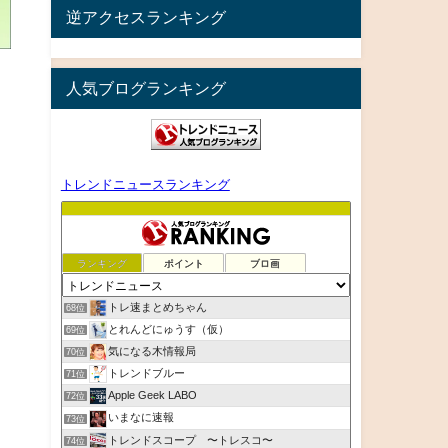
逆アクセスランキング
人気ブログランキング
トレンドニュースランキング
ランキング
ポイント
ブロ画
トレ速まとめちゃん
68位
とれんどにゅうす（仮）
69位
気になる木情報局
70位
トレンドブルー
71位
Apple Geek LABO
72位
いまなに速報
73位
トレンドスコープ 〜トレスコ〜
74位