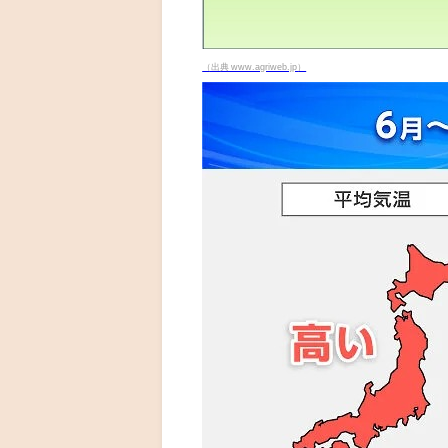
（出典 www.agriweb.jp）