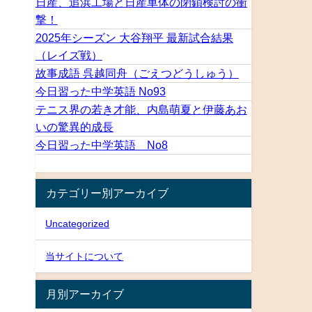
日産、追浜工場と日産車体の閉鎖検討の衝
撃！
2025年シーズン 大谷翔平 最新試合結果
（レイズ戦）
故事成語 呉越同舟（ごえつどうしゅう）
今日習った中学英語 No93
テニス界の若き才能、内島萌夏と伊藤あお
いの驚異的成長
今日習った中学英語 No8
カテゴリー別アーカイブ
Uncategorized
当サイトについて
月別アーカイブ