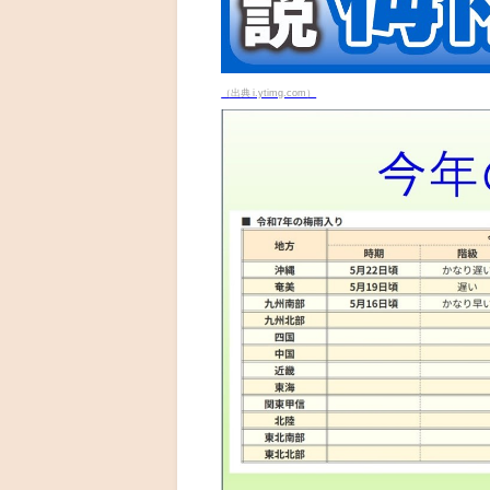
（出典 i.ytimg.com）