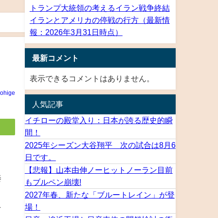
トランプ大統領の考えるイラン戦争終結
イランとアメリカの停戦の行方（最新情
報：2026年3月31日時点）
最新コメント
表示できるコメントはありません。
rohige
人気記事
イチローの殿堂入り：日本が誇る歴史的瞬
間！
2025年シーズン大谷翔平 次の試合は8月6
日です。
と
【悲報】山本由伸ノーヒットノーラン目前
秦
もブルペン崩壊!
よ
2027年春、新たな「ブルートレイン」が登
場！
を