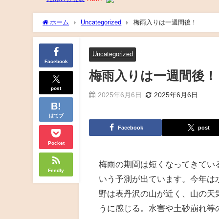
ホーム
Uncategorized
梅雨入りは一週間後！
Uncategorized
Facebook
梅雨入りは一週間後！
post
2025年6月6日
2025年6月6日
はてブ
Facebook
post
Pocket
梅雨の期間は短くなってきてい
Feedly
いう予測が出ています。今年は
野は表丹沢の山が近く、山の天
うに感じる。水害や土砂崩れ等