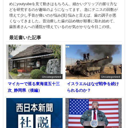
めにyoutyubeを見て動きはもちろん、細かいグリップの握り方な
どを研究するのが趣味のようになってます。 急にテニスの回数が
増えて少し手首が痛いのが悩み(笑) 悩みと言えば、歯の調子が悪
くなってきました。昔治療した歯の詰め物が順番に取れ始めて、
歯医者さんへの通院が増えているのが気がかりな今日この頃。
最近書いた記事
Uncategorized
Uncategorized
マイカーで巡る東海道五十三
イスラエルはなぜ戦争を続け
次_静岡県（後編）
られるのか？