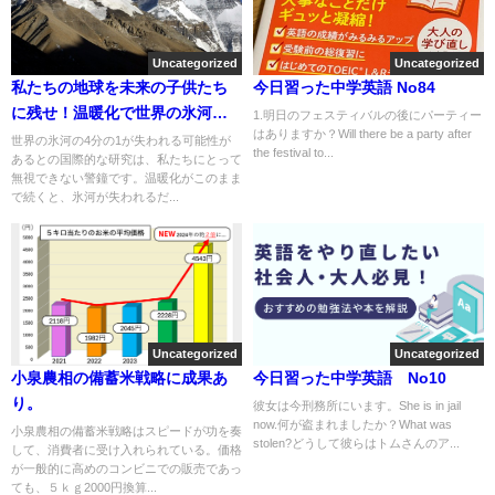
Uncategorized
Uncategorized
私たちの地球を未来の子供たち
今日習った中学英語 No84
に残せ！温暖化で世界の氷河が
1.明日のフェスティバルの後にパーティー
はありますか？Will there be a party after
危機！
世界の氷河の4分の1が失われる可能性が
the festival to...
あるとの国際的な研究は、私たちにとって
無視できない警鐘です。温暖化がこのまま
で続くと、氷河が失われるだ...
Uncategorized
Uncategorized
小泉農相の備蓄米戦略に成果あ
今日習った中学英語 No10
り。
彼女は今刑務所にいます。She is in jail
now.何が盗まれましたか？What was
小泉農相の備蓄米戦略はスピードが功を奏
stolen?どうして彼らはトムさんのア...
して、消費者に受け入れられている。価格
が一般的に高めのコンビニでの販売であっ
ても、５ｋｇ2000円換算...