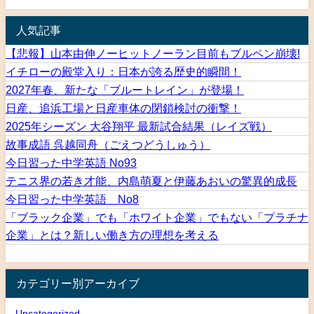
人気記事
【悲報】山本由伸ノーヒットノーラン目前もブルペン崩壊!
イチローの殿堂入り：日本が誇る歴史的瞬間！
2027年春、新たな「ブルートレイン」が登場！
日産、追浜工場と日産車体の閉鎖検討の衝撃！
2025年シーズン 大谷翔平 最新試合結果（レイズ戦）
故事成語 呉越同舟（ごえつどうしゅう）
今日習った中学英語 No93
テニス界の若き才能、内島萌夏と伊藤あおいの驚異的成長
今日習った中学英語 No8
「ブラック企業」でも「ホワイト企業」でもない「プラチナ
企業」とは？新しい働き方の理想を考える
カテゴリー別アーカイブ
Uncategorized