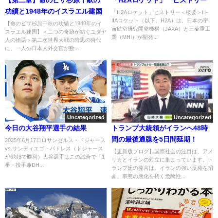
【第二章】命のビザ杉原千畝の
「H2Aロケット」 ヒストリー
功績と1948年のイスラエル建国
「H2Aロケット」ヒストリー＜概要＞H-
IIAロケット（以下、H2A）は、日本の宇
【命のビザ杉原千畝の功績と1948年のイ
宙航空研究開発機構（JAXA）と三菱重工
スラエル建国】＜二つの奇跡が紡ぐユダヤ
業（MHI）が開発...
人の物語＞第二次世界大戦の暗黒の時代
に、一人の日本人外交官が数...
Uncategorized
Uncategorized
今日の大谷翔平選手の結果
トランプ大統領がイランへ48時
間の最後通牒を5日間延期！
2025年6月17日ロサンゼルス・ドジャース
vs サンディエゴ・パドレス（ドジャース
【更新版ブログ】国際社会の注目は、アメ
が6対3で勝利）大谷選手はこの試合で「1
リカとイランの対立に集まっています。ト
番・投手兼DH...
ランプ氏の発言は、イランの強い反発を招
き、事態の悪化を招く危険性...