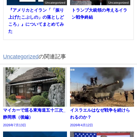
Uncategorized
Uncategorized
『アメリカとイラン「「振り
トランプ大統領の考えるイラ
上げたこぶしの」の落としど
ン戦争終結
ころ」』についてまとめてみ
た
Uncategorized
の関連記事
マイカーで巡る東海道五十三次_
イスラエルはなぜ戦争を続けら
静岡県（後編）
れるのか？
2026年7月13日
2026年4月12日