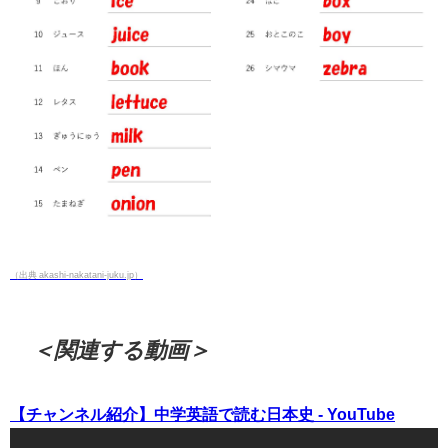
（出典 akashi-nakatani-juku.jp）
＜関連する動画＞
【チャンネル紹介】中学英語で読む日本史 - YouTube