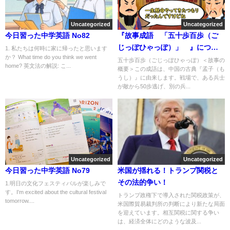
Uncategorized
Uncategorized
今日習った中学英語 No82
『故事成語 「五十歩百歩（ご
じっぽひゃっぽ）」 』につい
1. 私たちは何時に家に帰ったと思います
か？ What time do you think we went
てまとめてみた
五十歩百歩（ごじっぽひゃっぽ）＜故事の
home? 英文法の解説: こ...
概要＞この成語は、中国の古典『孟子（も
うし）』に由来します。戦場で、ある兵士
が敵から50歩逃げ、別の兵...
Uncategorized
Uncategorized
今日習った中学英語 No79
米国が揺れる！トランプ関税と
その法的争い！
1.明日の文化フェスティバルが楽しみで
す。I'm excited about the cultural festival
トランプ政権下で導入された関税政策が、
tomorrow....
米国際貿易裁判所の判断により新たな局面
を迎えています。相互関税に関する争い
は、経済全体にどのような波及...