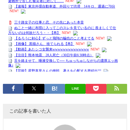
LINE
この記事を書いた人