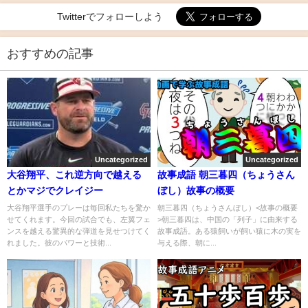
Twitterでフォローしよう
おすすめの記事
Uncategorized
Uncategorized
大谷翔平、これ逆方向で越える
故事成語 朝三暮四（ちょうさん
とかマジでクレイジー
ぼし）故事の概要
大谷翔平選手のプレーは毎回私たちを驚か
朝三暮四（ちょうさんぼし）<故事の概要
せてくれます。今回の試合でも、左翼フェ
>朝三暮四は、中国の「列子」に由来する
ンスを越える驚異的な弾道を見せつけてく
故事成語。ある猿飼いが飼い猿に木の実を
れました。彼のパワーと技術...
与える際、朝に...