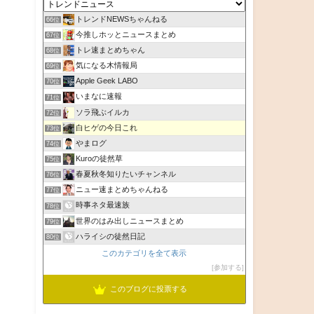
トレンドNEWSちゃんねる
66位
今推しホッとニュースまとめ
67位
トレ速まとめちゃん
68位
気になる木情報局
69位
Apple Geek LABO
70位
いまなに速報
71位
ソラ飛ぶイルカ
72位
白ヒゲの今日これ
73位
やまログ
74位
Kuroの徒然草
75位
春夏秋冬知りたいチャンネル
76位
ニュー速まとめちゃんねる
77位
時事ネタ最速族
78位
世界のはみ出しニュースまとめ
79位
ハライシの徒然日記
80位
このカテゴリを全て表示
参加する
このブログに投票する