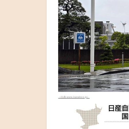
（出典 www.kanaloco.jp）