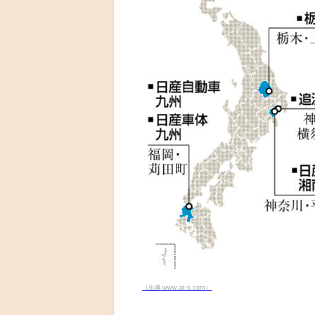
（出典 www.at-s.com）