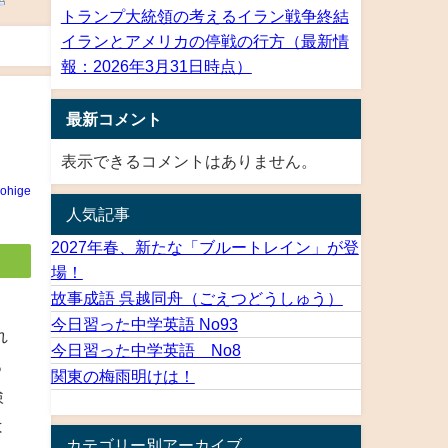
トランプ大統領の考えるイラン戦争終結
イランとアメリカの停戦の行方（最新情
報：2026年3月31日時点）
最新コメント
表示できるコメントはありません。
rohige
人気記事
2027年春、新たな「ブルートレイン」が登
場！
故事成語 呉越同舟（ごえつどうしゅう）
今日習った中学英語 No93
れ
今日習った中学英語 No8
ろ
関東の梅雨明けは！
検
は
カテゴリー別アーカイブ