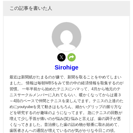
この記事を書いた人
Sirohige
最近は新聞紙がたまるのが嫌で、新聞を取ることをやめてしまい
ました。 情報は毎朝WBSをみて世の中の経済情報を取集するのが
習慣。 一年半前から始めたテニスにハマって、4月から地元のテ
ニスサークルメンバーに入れてもらい、暖かくなってからは週３
～4回のペースで仲間とテニスを楽しんでます。テニスの上達のた
めにyoutyubeを見て動きはもちろん、細かいグリップの握り方な
どを研究するのが趣味のようになってます。 急にテニスの回数が
増えて少し手首が痛いのが悩み(笑) 悩みと言えば、歯の調子が悪
くなってきました。昔治療した歯の詰め物が順番に取れ始めて、
歯医者さんへの通院が増えているのが気がかりな今日この頃。