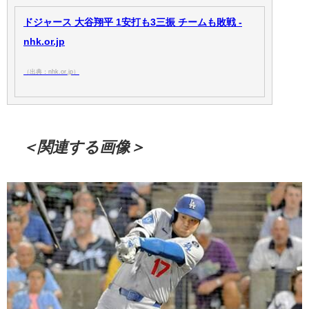
ドジャース 大谷翔平 1安打も3三振 チームも敗戦 -
nhk.or.jp
（出典：nhk.or.jp）
＜関連する画像＞