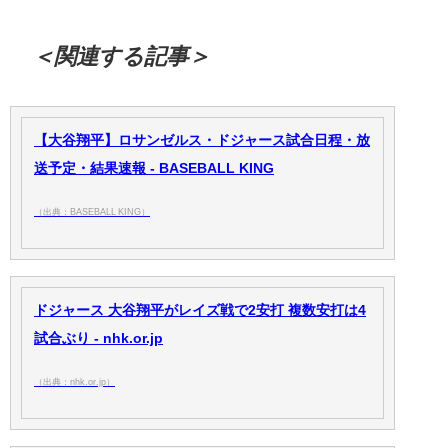
＜関連する記事＞
【大谷翔平】ロサンゼルス・ドジャース試合日程・放
送予定・結果速報 - BASEBALL KING
（出典：BASEBALL KING）
ドジャース 大谷翔平がレイズ戦で2安打 複数安打は4
試合ぶり - nhk.or.jp
（出典：nhk.or.jp）