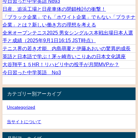
今日習った中学英語 No93
日産、追浜工場と日産車体の閉鎖検討の衝撃！
「ブラック企業」でも「ホワイト企業」でもない「プラチナ
企業」とは？新しい働き方の理想を考える
全米オープンテニス2025 男女シングルス本戦出場日本人選
手と成績（2025年9月1日16:15 JST時点）
テニス界の若き才能、内島萌夏と伊藤あおいの驚異的成長
英語と日本語で学ぶ！茅ヶ崎市いこりあの日本文化講座
大谷翔平１５HR！リハビリ中の投手が月間MVPか？
今日習った中学英語 No3
カテゴリー別アーカイブ
Uncategorized
当サイトについて