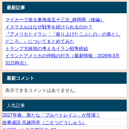
最新記事
マイカーで巡る東海道五十三次_静岡県（後編）
イスラエルはなぜ戦争を続けられるのか？
『アメリカとイラン「「振り上げたこぶしの」の落とし
どころ」』についてまとめてみた
トランプ大統領の考えるイラン戦争終結
イランとアメリカの停戦の行方（最新情報：2026年3月
31日時点）
最新コメント
表示できるコメントはありません。
人気記事
2027年春、新たな「ブルートレイン」が登場！
故事成語 呉越同舟（ごえつどうしゅう）