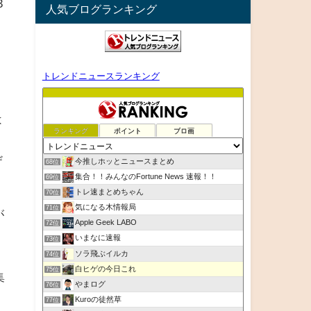
3
人気ブログランキング
トレンドニュースランキング
は
ランキング
ポイント
ブロ画
ザ
今推しホッとニュースまとめ
68位
集合！！みんなのFortune News 速報！！
69位
トレ速まとめちゃん
70位
気になる木情報局
71位
が
Apple Geek LABO
72位
いまなに速報
73位
ソラ飛ぶイルカ
74位
白ヒゲの今日これ
75位
集
やまログ
76位
Kuroの徒然草
77位