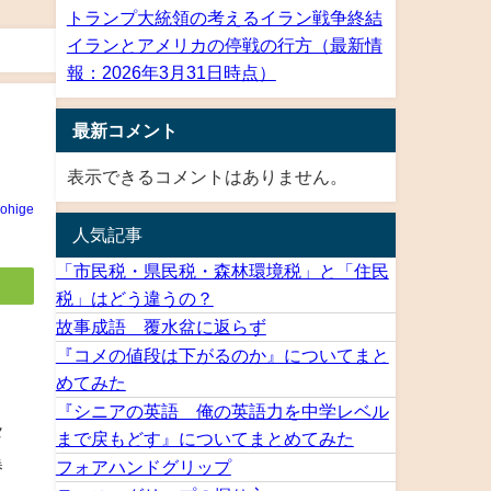
トランプ大統領の考えるイラン戦争終結
イランとアメリカの停戦の行方（最新情
報：2026年3月31日時点）
最新コメント
表示できるコメントはありません。
rohige
人気記事
「市民税・県民税・森林環境税」と「住民
税」はどう違うの？
故事成語 覆水盆に返らず
『コメの値段は下がるのか』についてまと
めてみた
『シニアの英語 俺の英語力を中学レベル
メ
まで戻もどす』についてまとめてみた
勝
フォアハンドグリップ