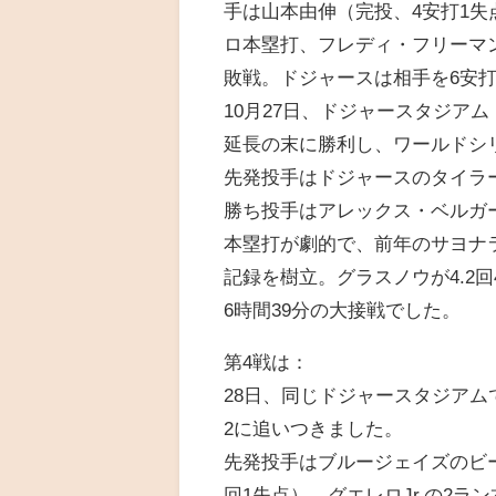
手は山本由伸（完投、4安打1
ロ本塁打、フレディ・フリーマ
敗戦。ドジャースは相手を6安
10月27日、ドジャースタジアム（
延長の末に勝利し、ワールドシ
先発投手はドジャースのタイラ
勝ち投手はアレックス・ベルガー
本塁打が劇的で、前年のサヨナラ
記録を樹立。グラスノウが4.2
6時間39分の大接戦でした。
第4戦は：
28日、同じドジャースタジアムで
2に追いつきました。
先発投手はブルージェイズのビー
回1失点）。グエレロJr.の2