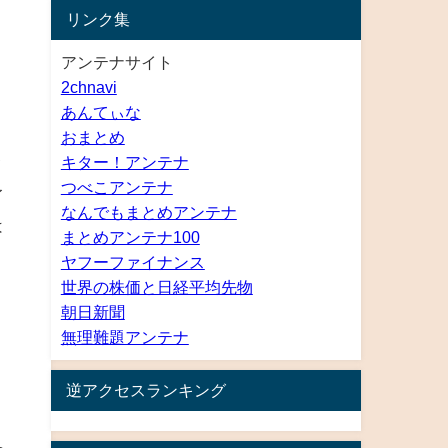
リンク集
アンテナサイト
2chnavi
を
あんてぃな
おまとめ
キター！アンテナ
イ
つべこアンテナ
イ
なんでもまとめアンテナ
は
まとめアンテナ100
ヤフーファイナンス
世界の株価と日経平均先物
朝日新聞
無理難題アンテナ
逆アクセスランキング