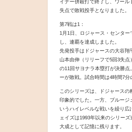
イナー併殺打で終了し、ワール
失点で敗戦投手となりました。
第7戦は1：
1月1日、ロジャース・センターで
し、連覇を達成しました。
先発投手はドジャースの大谷翔
山本由伸（リリーフで5回3失
の11回サヨナラ本塁打が決勝
ーが敗戦。試合時間は4時間7分
このシリーズは、ドジャースの粘
印象的でした。一方、ブルージェ
いうハイレベルな戦いを繰り広
ェイズは1993年以来のシリー
大成として記憶に残ります。