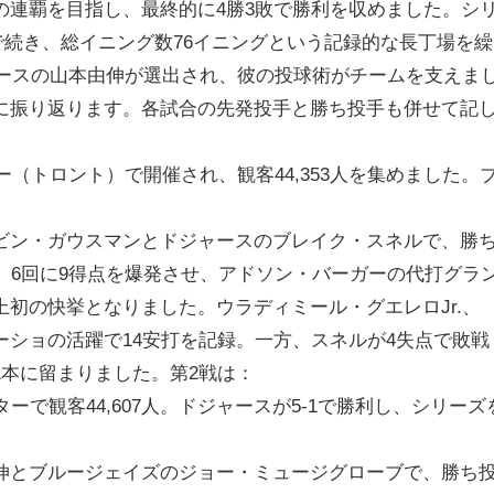
の連覇を目指し、最終的に4勝3敗で勝利を収めました。シ
日まで続き、総イニング数76イニングという記録的な長丁場を繰
ャースの山本由伸が選出され、彼の投球術がチームを支えま
に振り返ります。各試合の先発投手と勝ち投手も併せて記
ー（トロント）で開催され、観客44,353人を集めました。
ビン・ガウスマンとドジャースのブレイク・スネルで、勝
。6回に9得点を爆発させ、アドソン・バーガーの代打グラ
初の快挙となりました。ウラディミール・グエレロJr.、
ーショの活躍で14安打を記録。一方、スネルが4失点で敗戦
1本に留まりました。第2戦は：
ーで観客44,607人。ドジャースが5-1で勝利し、シリーズ
伸とブルージェイズのジョー・ミュージグローブで、勝ち