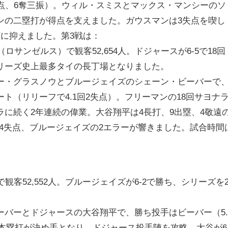
失点、6奪三振）。ウィル・スミスとマックス・マンシーのソ
ンの二塁打が得点を支えました。ガウスマンは3失点を喫し
打に抑えました。第3戦は：
ロサンゼルス）で観客52,654人。ドジャースが6-5で18回
リーズ史上最多タイの長丁場となりました。
ー・グラスノウとブルージェイズのシェーン・ビーバーで
ト（リリーフで4.1回2失点）。フリーマンの18回サヨナ
に続く2年連続の偉業。大谷翔平は4長打、9出塁、4敬遠
回4失点、ブルージェイズの2エラーが響きました。試合時間
観客52,552人。ブルージェイズが6-2で勝ち、シリーズを2
バーとドジャースの大谷翔平で、勝ち投手はビーバー（5.
ラン本塁打が決め手となり、ドジャース投手陣を攻略。大谷が6