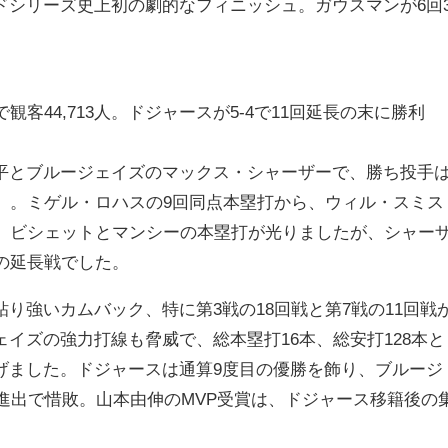
ドシリーズ史上初の劇的なフィニッシュ。ガウスマンが6回
観客44,713人。ドジャースが5-4で11回延長の末に勝利
平とブルージェイズのマックス・シャーザーで、勝ち投手
点）。ミゲル・ロハスの9回同点本塁打から、ウィル・スミス
点。ビシェットとマンシーの本塁打が光りましたが、シャー
の延長戦でした。
り強いカムバック、特に第3戦の18回戦と第7戦の11回戦
イズの強力打線も脅威で、総本塁打16本、総安打128本と
げました。ドジャースは通算9度目の優勝を飾り、ブルージ
ズ進出で惜敗。山本由伸のMVP受賞は、ドジャース移籍後の