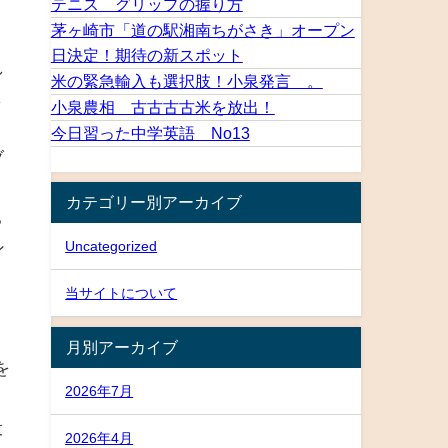
テニス グリップの握り方
リ
茅ヶ崎市「道の駅湘南ちがさき」オープン
日決定！期待の新スポット
し
米の緊急輸入も選択肢！小泉発言 。
し
小泉農相 古古古古米を放出！
今日習った中学英語 No13
ブ
カテゴリー別アーカイブ
ち
Uncategorized
ン
当サイトについて
月別アーカイブ
を
2026年7月
投
2026年4月