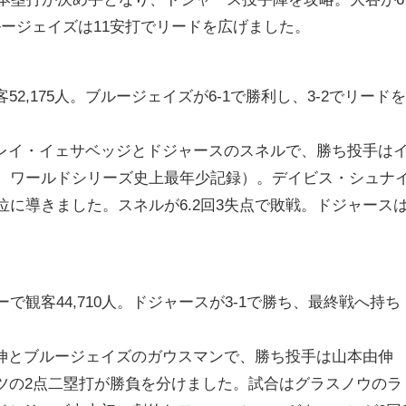
ージェイズは11安打でリードを広げました。
2,175人。ブルージェイズが6-1で勝利し、3-2でリード
レイ・イェサベッジとドジャースのスネルで、勝ち投手は
振、ワールドシリーズ史上最年少記録）。デイビス・シュナ
優位に導きました。スネルが6.2回3失点で敗戦。ドジャース
。
ーで観客44,710人。ドジャースが3-1で勝ち、最終戦へ持ち
伸とブルージェイズのガウスマンで、勝ち投手は山本由伸
ッツの2点二塁打が勝負を分けました。試合はグラスノウのラ