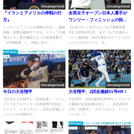
Uncategorized
Uncategorized
『イランとアメリカの停戦の行
全英女子オープン日本人選手が
方』
ワンツー・フィニッシュの快
挙！
＜イランとアメリカの停戦の行方＞（最新
【おめでとう 女子ゴルフ山下美夢有選
情報）攻撃は継続中ですが、トランプ大統
手】2025年8月3日、女子ゴルフの海外メ
領はイラン電力施設などへの追加攻撃を
ジャー最終戦、AIG全英女子オープンがウ
「5日間延期」し、停戦に向け...
ェールズのロイヤル・ポ...
Uncategorized
Uncategorized
今日の大谷翔平
大谷翔平、2試合連続51号HR！
【今日の大谷翔平】＜試合結果＞・ドジャ
大谷翔平、2試合連続51号HR1.ドジャース
ース 7-8 ブルワーズ（日本時間7月20日、
の最新の試合結果(日付）：・2025年9月
ドジャー・スタジアム）・試合は終盤にド
17日（水曜日）・ロサンゼルス・ドジャ
ジャースの中継ぎが...
ース vs. フ...