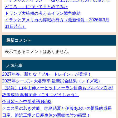
どころ」』についてまとめてみた
トランプ大統領の考えるイラン戦争終結
イランとアメリカの停戦の行方（最新情報：2026年3月
31日時点）
最新コメント
表示できるコメントはありません。
人気記事
2027年春、新たな「ブルートレイン」が登場！
2025年シーズン 大谷翔平 最新試合結果（レイズ戦）
【悲報】山本由伸ノーヒットノーラン目前もブルペン崩壊!
故事成語 呉越同舟（ごえつどうしゅう）
今日習った中学英語 No93
テニス界の若き才能、内島萌夏と伊藤あおいの驚異的成長
日産、追浜工場と日産車体の閉鎖検討の衝撃！