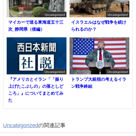
Uncategorized
Uncategorized
マイカーで巡る東海道五十三
イスラエルはなぜ戦争を続け
次_静岡県（後編）
られるのか？
Uncategorized
Uncategorized
『アメリカとイラン「「振り
トランプ大統領の考えるイラ
上げたこぶしの」の落としど
ン戦争終結
ころ」』についてまとめてみ
た
Uncategorized
の関連記事