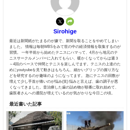
Sirohige
最近は新聞紙がたまるのが嫌で、新聞を取ることをやめてしまい
ました。 情報は毎朝WBSをみて世の中の経済情報を取集するのが
習慣。 一年半前から始めたテニスにハマって、4月から地元のテ
ニスサークルメンバーに入れてもらい、暖かくなってからは週３
～4回のペースで仲間とテニスを楽しんでます。テニスの上達のた
めにyoutyubeを見て動きはもちろん、細かいグリップの握り方な
どを研究するのが趣味のようになってます。 急にテニスの回数が
増えて少し手首が痛いのが悩み(笑) 悩みと言えば、歯の調子が悪
くなってきました。昔治療した歯の詰め物が順番に取れ始めて、
歯医者さんへの通院が増えているのが気がかりな今日この頃。
最近書いた記事