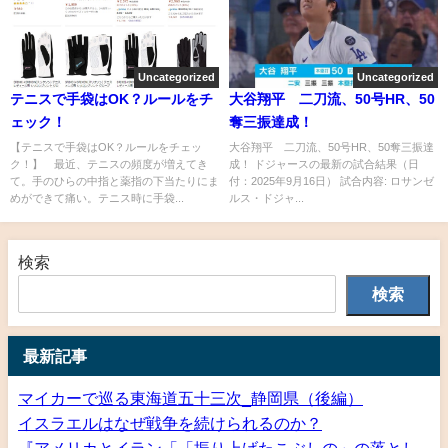
Uncategorized
Uncategorized
テニスで手袋はOK？ルールをチ
大谷翔平 二刀流、50号HR、50
ェック！
奪三振達成！
【テニスで手袋はOK？ルールをチェッ
大谷翔平 二刀流、50号HR、50奪三振達
ク！】 最近、テニスの頻度が増えてき
成！ ドジャースの最新の試合結果（日
て。手のひらの中指と薬指の下当たりにま
付：2025年9月16日） 試合内容: ロサンゼ
めができて痛い。テニス時に手袋...
ルス・ドジャ...
検索
検索
最新記事
マイカーで巡る東海道五十三次_静岡県（後編）
イスラエルはなぜ戦争を続けられるのか？
『アメリカとイラン「「振り上げたこぶしの」の落とし