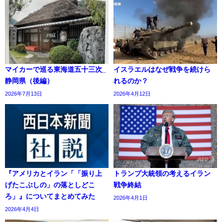
マイカーで巡る東海道五十三次_
イスラエルはなぜ戦争を続けら
静岡県（後編）
れるのか？
2026年7月13日
2026年4月12日
『アメリカとイラン「「振り上
トランプ大統領の考えるイラン
げたこぶしの」の落としどこ
戦争終結
ろ」』についてまとめてみた
2026年4月1日
2026年4月4日