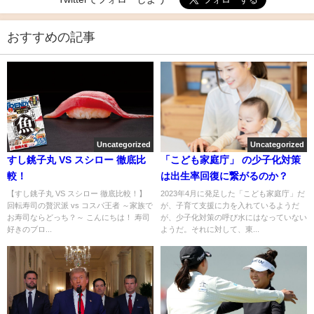
おすすめの記事
Uncategorized
Uncategorized
すし銚子丸 VS スシロー 徹底比
「こども家庭庁」 の少子化対策
較！
は出生率回復に繋がるのか？
【すし銚子丸 VS スシロー 徹底比較！】
2023年4月に発足した「こども家庭庁」だ
回転寿司の贅沢派 vs コスパ王者 ～家族で
が、子育て支援に力を入れているようだ
お寿司ならどっち？～ こんにちは！ 寿司
が、少子化対策の呼び水にはなっていない
好きのブロ...
ようだ。それに対して、東...